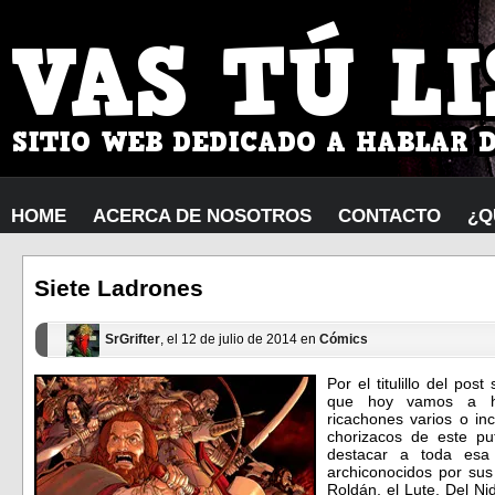
HOME
ACERCA DE NOSOTROS
CONTACTO
¿Q
Siete Ladrones
SrGrifter
, el 12 de julio de 2014 en
Cómics
Por el titulillo del p
que hoy vamos a hab
ricachones varios o in
chorizacos de este pu
destacar a toda esa
archiconocidos por sus
Roldán, el Lute, Del Ni