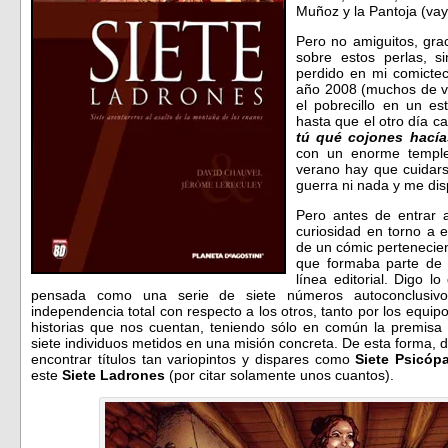
Muñoz y la Pantoja (va
Pero no amiguitos, gra
sobre estos perlas, 
perdido en mi comictec
año 2008 (muchos de vo
el pobrecillo en un es
hasta que el otro día c
tú qué cojones hacía
con un enorme temple
verano hay que cuidar
guerra ni nada y me di
Pero antes de entrar 
curiosidad en torno a 
de un cómic pertenecien
que formaba parte de 
línea editorial. Digo l
pensada como una serie de siete números autoconclusiv
independencia total con respecto a los otros, tanto por los equip
historias que nos cuentan, teniendo sólo en común la premisa
siete individuos metidos en una misión concreta. De esta forma,
encontrar títulos tan variopintos y dispares como
Siete Psicópa
este
Siete Ladrones
(por citar solamente unos cuantos).