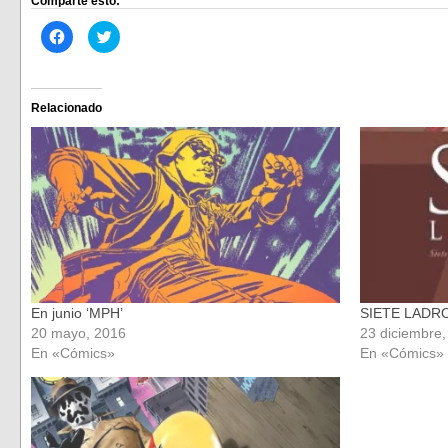
Comparte esto:
Haz
Haz
clic
clic
para
para
compartir
compartir
en
en
Facebook
Twitter
(Se
(Se
Relacionado
abre
abre
en
en
una
una
ventana
ventana
nueva)
nueva)
En junio ‘MPH’
SIETE LADR
20 mayo, 2016
23 diciembre
En «Cómics»
En «Cómics»