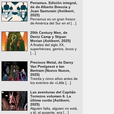
Perramus. Edición integral,
de de Alberto Breccia y
Juan Sasturain (Astiberri,
2025)
Perramus es un gran fresco
de América del Sur en el
[…]
20th Century Men, de
Deniz Camp y Stipan
Morian (Astiberri, 2025)
A finales del siglo XX,
superhéroes, genios, locos y
[…]
Precious Metal, de Darcy
Van Poelgeest e Ian
Bertram (Nuevo Nueve,
2025)
Treinta y cinco años antes de
los eventos de «Little
[…]
Las aventuras del Capitán
Torrezno volumen 6. La
última curda (Astiberri,
2025)
Alguien falta, alguien no está,
y él, el ausente, era
[…]