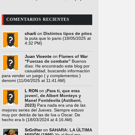
COMENTARIOS RECIENTES
charli
on
Distintos tipos de pitos
la puta que lo pario
(18/05/2025 at
4:32 PM)
Juan Vicente
on
Flames of War
“Fuerzas de combate”
Buenos
días: He encontrado este blog por
casualidad, buscando información
para vender un juego ( y complementos )
denomi
(11/04/2025 at 11:41 AM)
L RON
on
¡Para ti, que eras
joven!, de Albert Monteys y
Manel Fontdevila (Astiberri,
2023)
Para nada era una de las
mejores series del Jueves. Siempre estuvo
muy por detrás de las de Iva u Oscar. De
hecho era b
(18/03/2024 at 4:16 AM)
SrGrifter
on
SAHARA: LA ÚLTIMA
MISIÓN (1995)
Yo al final me