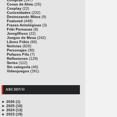
Compras
(147)
Cosas de Almu
(25)
Cosplay
(22)
Curiosidades
(232)
Destrozando Mitos
(9)
Featured
(448)
Frases Antológicas
(3)
Friki Pornacas
(8)
Jeroglíficos
(22)
Juegos de Mesa
(242)
Libros Frikis
(66)
Noticias
(820)
Personajes
(30)
Pufazos Fifa
(7)
Reflexiones
(129)
Series
(112)
Sin categoría
(40)
Videojuegos
(281)
ARCHIVO
►
2026 (1)
►
junio (1)
2025 (10)
►
noviembre (1)
2024 (13)
►
octubre (1)
diciembre (4)
2023 (19)