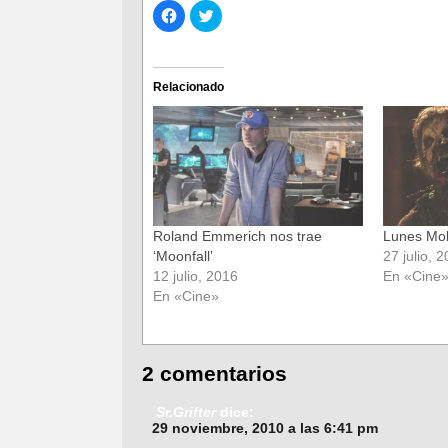
Haz
Haz
clic
clic
para
para
compartir
compartir
en
en
Facebook
Twitter
(Se
(Se
Relacionado
abre
abre
en
en
una
una
ventana
ventana
nueva)
nueva)
Roland Emmerich nos trae
Lunes Mol
‘Moonfall’
27 julio, 
12 julio, 2016
En «Cine
En «Cine»
2 comentarios
Sr.Grifter
dice:
29 noviembre, 2010 a las 6:41 pm