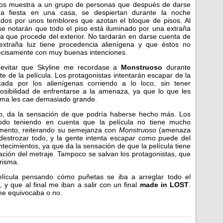
os muestra a un grupo de personas que después de darse
a fiesta en una casa, se despiertan durante la noche
ados por unos temblores que azotan el bloque de pisos. Al
se notarán que todo el piso está iluminado por una extraña
da que procede del exterior. No tardarán en darse cuenta de
xtraña luz tiene procedencia alienígena y que éstos no
ecisamente con muy buenas intenciones.
evitar que Skyline me recordase a
Monstruoso
durante
e de la película. Los protagonistas intentarán escapar de la
ada por los alienígenas corriendo a lo loco, sin tener
osibilidad de enfrentarse a la amenaza, ya que lo que les
ima les cae demasiado grande.
o, da la sensación de que podría haberse hecho más. Los
todo teniendo en cuenta que la película no tiene mucho
umento, reiterando su semejanza con
Monstruoso
(amenaza
estrozar todo, y la gente intenta escapar como puede del
ntecimientos, ya que da la sensación de que la película tiene
ración del metraje. Tampoco se salvan los protagonistas, que
risma.
elícula pensando cómo puñetas se iba a arreglar todo el
 y que al final me iban a salir con un final
made in LOST
.
 me equivocaba o no.