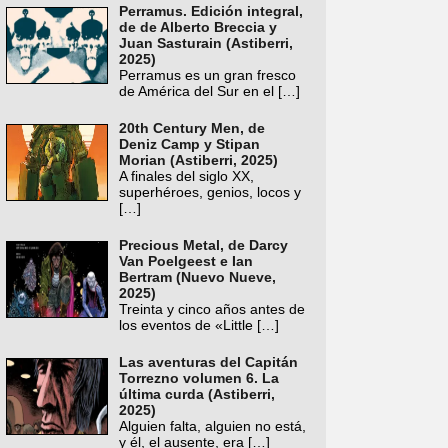
Perramus. Edición integral,
de de Alberto Breccia y
Juan Sasturain (Astiberri,
2025)
Perramus es un gran fresco
de América del Sur en el
[…]
20th Century Men, de
Deniz Camp y Stipan
Morian (Astiberri, 2025)
A finales del siglo XX,
superhéroes, genios, locos y
[…]
Precious Metal, de Darcy
Van Poelgeest e Ian
Bertram (Nuevo Nueve,
2025)
Treinta y cinco años antes de
los eventos de «Little
[…]
Las aventuras del Capitán
Torrezno volumen 6. La
última curda (Astiberri,
2025)
Alguien falta, alguien no está,
y él, el ausente, era
[…]