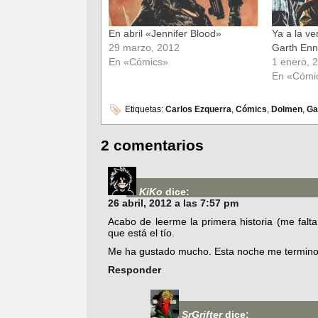
En abril «Jennifer Blood»
Ya a la ve
29 marzo, 2012
Garth Enn
En «Cómics»
1 enero, 
En «Cómi
Etiquetas:
Carlos Ezquerra
,
Cómics
,
Dolmen
,
Ga
2 comentarios
KiKo
dice:
26 abril, 2012 a las 7:57 pm
Acabo de leerme la primera historia (me falta
que está el tío.
Me ha gustado mucho. Esta noche me termino
Responder
SrGrifter
dice: