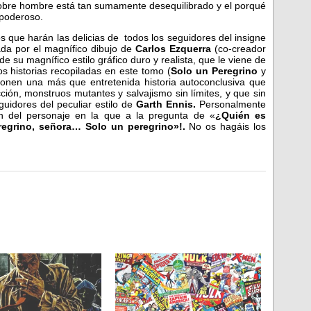
obre hombre está tan sumamente desequilibrado y el porqué
opoderoso.
que harán las delicias de todos los seguidores del insigne
ada por el magnífico dibujo de
Carlos Ezquerra
(co-creador
e su magnífico estilo gráfico duro y realista, que le viene de
os historias recopiladas en este tomo (
Solo un Peregrino
y
onen una más que entretenida historia autoconclusiva que
ión, monstruos mutantes y salvajismo sin límites, y que sin
guidores del peculiar estilo de
Garth Ennis.
Personalmente
n del personaje en la que a la pregunta de «
¿Quién es
regrino, señora… Solo un peregrino»!.
No os hagáis los