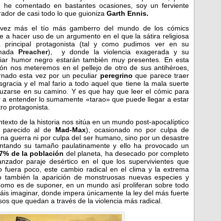
 he comentado en bastantes ocasiones, soy un ferviente
ador de casi todo lo que guioniza
Garth Ennis.
vez más el tío más gamberro del mundo de los cómics
e a hacer uso de un argumento en el que la sátira religiosa
a principal protagonista (tal y como pudimos ver en su
amada
Preacher
), y donde la violencia exagerada y su
liar humor negro estarán también muy presentes. En esta
ón nos meteremos en el pellejo de otro de sus antihéroes,
rnado esta vez por un peculiar
peregrino
que parece traer
sgracia y el mal fario a todo aquel que tiene la mala suerte
ruzarse en su camino.
Y es que hay que leer el cómic para
r a entender lo sumamente «tarao» que puede llegar a estar
ro protagonista.
ntexto de la historia nos sitúa en un mundo post-apocalíptico
 parecido al de
Mad-Max
), ocasionado no por culpa de
na guerra ni por culpa del ser humano, sino por un desastre
mentando su tamaño paulatinamente y ello ha provocado un
7% de la población
del planeta, ha desecado por completo
zador paraje desértico en el que los supervivientes que
fuera poco, este cambio radical en el clima y la extrema
o también la aparición de monstruosas nuevas especies y
Como es de suponer, en un mundo así proliferan sobre todo
áis imaginar, donde impera únicamente la ley del más fuerte
sos que quedan a través de la violencia más radical.