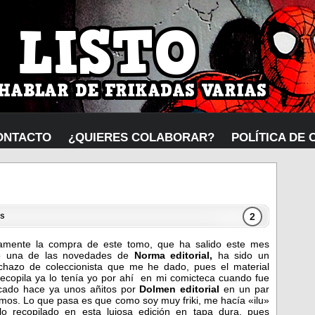
ONTACTO
¿QUIERES COLABORAR?
POLÍTICA DE 
2
s
tamente la compra de este tomo, que ha salido este mes
 una de las novedades de
Norma editorial,
ha sido un
ichazo de coleccionista que me he dado, pues el material
ecopila ya lo tenía yo por ahí en mi comicteca cuando fue
icado hace ya unos añitos por
Dolmen editorial
en un par
mos. Lo que pasa es que como soy muy friki, me hacía «ilu»
rlo recopilado en esta lujosa edición en tapa dura, pues