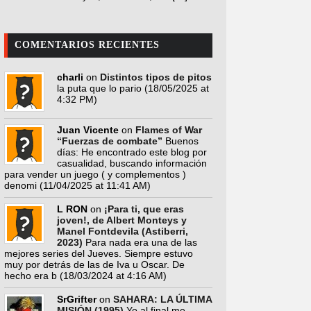
COMENTARIOS RECIENTES
charli
on
Distintos tipos de pitos
la puta que lo pario
(18/05/2025 at
4:32 PM)
Juan Vicente
on
Flames of War
“Fuerzas de combate”
Buenos
días: He encontrado este blog por
casualidad, buscando información
para vender un juego ( y complementos )
denomi
(11/04/2025 at 11:41 AM)
L RON
on
¡Para ti, que eras
joven!, de Albert Monteys y
Manel Fontdevila (Astiberri,
2023)
Para nada era una de las
mejores series del Jueves. Siempre estuvo
muy por detrás de las de Iva u Oscar. De
hecho era b
(18/03/2024 at 4:16 AM)
SrGrifter
on
SAHARA: LA ÚLTIMA
MISIÓN (1995)
Yo al final me