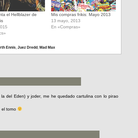
nta el Hellblazer de
Mis compras frikis: Mayo 2013
is
13 mayo, 2013
2015
En «Compras»
cs»
rth Ennis
,
Juez Dredd
,
Mad Max
 la del Eden) y joder, me he quedado cartulina con lo pirao
 el tomo