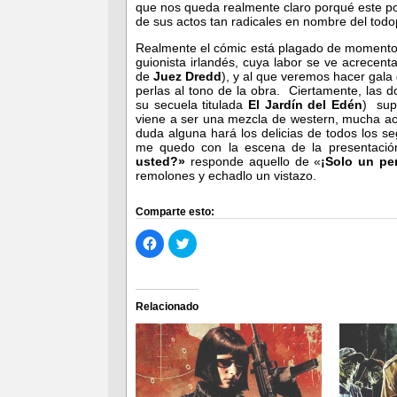
que nos queda realmente claro porqué este p
de sus actos tan radicales en nombre del tod
Realmente el cómic está plagado de momentos 
guionista irlandés, cuya labor se ve acrecent
de
Juez Dredd
), y al que veremos hacer gala d
perlas al tono de la obra. Ciertamente, las d
su secuela titulada
El Jardín del Edén
) sup
viene a ser una mezcla de western, mucha acc
duda alguna hará los delicias de todos los se
me quedo con la escena de la presentació
usted?»
responde aquello de «
¡Solo un pe
remolones y echadlo un vistazo.
Comparte esto:
Haz
Haz
clic
clic
para
para
compartir
compartir
en
en
Facebook
Twitter
(Se
(Se
Relacionado
abre
abre
en
en
una
una
ventana
ventana
nueva)
nueva)