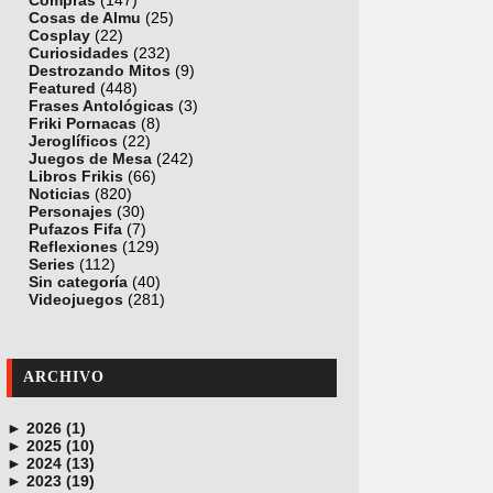
Compras
(147)
Cosas de Almu
(25)
Cosplay
(22)
Curiosidades
(232)
Destrozando Mitos
(9)
Featured
(448)
Frases Antológicas
(3)
Friki Pornacas
(8)
Jeroglíficos
(22)
Juegos de Mesa
(242)
Libros Frikis
(66)
Noticias
(820)
Personajes
(30)
Pufazos Fifa
(7)
Reflexiones
(129)
Series
(112)
Sin categoría
(40)
Videojuegos
(281)
ARCHIVO
►
2026 (1)
►
junio (1)
2025 (10)
►
noviembre (1)
2024 (13)
►
octubre (1)
diciembre (4)
2023 (19)