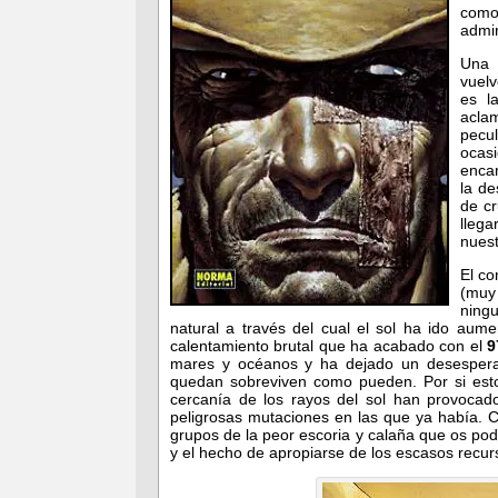
como
admir
Una 
vuelv
es l
acl
pecu
ocasi
enca
la de
de c
llega
nuest
El co
(muy
ningu
natural a través del cual el sol ha ido au
calentamiento brutal que ha acabado con el
9
mares y océanos y ha dejado un desesperan
quedan sobreviven como pueden. Por si esto 
cercanía de los rayos del sol han provocad
peligrosas mutaciones en las que ya había. 
grupos de la peor escoria y calaña que os pod
y el hecho de apropiarse de los escasos recur