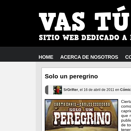
HOME
ACERCA DE NOSOTROS
C
Solo un peregrino
SrGrifter
, el 16 de abril de 2011 en
Cómic
Cier
como
capr
que r
publ
de to
tene