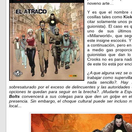
noveno arte…
Y es que el nombre 
cosillas tales como
Kic
citar solamente unos p
guionista). El caso es
uno de sus últimos
«Millarworld», que se
este insigne escocés. Y
a continuación, pero en
a medio gas proporci
guionistas que dan l
Crooks no es para nada
de este tío está por e
¿A que alguna vez se o
trabajar como supervil
nada sencillo?. Hay
sobresaturado por el exceso de delincuentes y las autoridades 
opciones te quedan para seguir en la brecha?. ¡Mudarte a Es
Bolts
convencerá a sus colegas para que den un golpe en el ú
presencia. Sin embargo, el choque cultural puede ser incluso m
local…