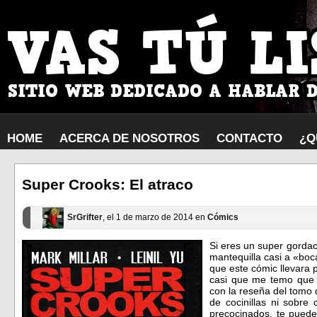
HOME
ACERCA DE NOSOTROS
CONTACTO
¿Q
Super Crooks: El atraco
SrGrifter
, el 1 de marzo de 2014 en
Cómics
Si eres un super gorda
mantequilla casi a «bo
que este cómic llevara p
casi que me temo que
con la reseña del tomo
de cocinillas ni sobre
precocinados, te puede