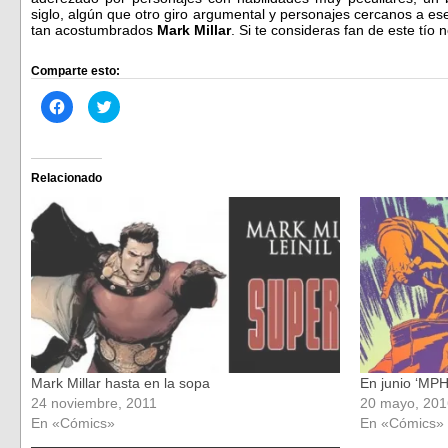
siglo, algún que otro giro argumental y personajes cercanos a e
tan acostumbrados
Mark Millar
. Si te consideras fan de este tío
Comparte esto:
Haz
Haz
clic
clic
para
para
compartir
compartir
en
en
Facebook
Twitter
(Se
(Se
Relacionado
abre
abre
en
en
una
una
ventana
ventana
nueva)
nueva)
Mark Millar hasta en la sopa
En junio ‘MPH
24 noviembre, 2011
20 mayo, 201
En «Cómics»
En «Cómics»