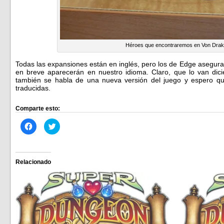
Héroes que encontraremos en Von Dra
Todas las expansiones están en inglés, pero los de Edge aseguran
en breve aparecerán en nuestro idioma. Claro, que lo van dic
también se habla de una nueva versión del juego y espero qu
traducidas.
Comparte esto:
Haz
Haz
clic
clic
para
para
compartir
compartir
en
en
Facebook
Twitter
(Se
(Se
Relacionado
abre
abre
en
en
una
una
ventana
ventana
nueva)
nueva)