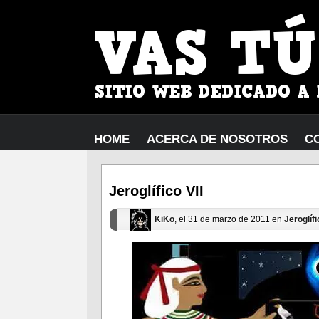
HOME
ACERCA DE NOSOTROS
C
Jeroglífico VII
KiKo
, el 31 de marzo de 2011 en
Jeroglíf