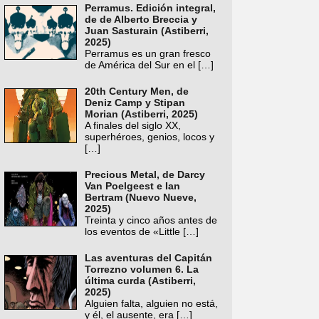
Perramus. Edición integral,
de de Alberto Breccia y
Juan Sasturain (Astiberri,
2025)
Perramus es un gran fresco
de América del Sur en el
[…]
20th Century Men, de
Deniz Camp y Stipan
Morian (Astiberri, 2025)
A finales del siglo XX,
superhéroes, genios, locos y
[…]
Precious Metal, de Darcy
Van Poelgeest e Ian
Bertram (Nuevo Nueve,
2025)
Treinta y cinco años antes de
los eventos de «Little
[…]
Las aventuras del Capitán
Torrezno volumen 6. La
última curda (Astiberri,
2025)
Alguien falta, alguien no está,
y él, el ausente, era
[…]