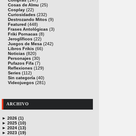
Compras
(147)
Cosas de Almu
(25)
Cosplay
(22)
Curiosidades
(232)
Destrozando Mitos
(9)
Featured
(448)
Frases Antológicas
(3)
Friki Pornacas
(8)
Jeroglíficos
(22)
Juegos de Mesa
(242)
Libros Frikis
(66)
Noticias
(820)
Personajes
(30)
Pufazos Fifa
(7)
Reflexiones
(129)
Series
(112)
Sin categoría
(40)
Videojuegos
(281)
ARCHIVO
►
2026 (1)
►
junio (1)
2025 (10)
►
noviembre (1)
2024 (13)
►
octubre (1)
diciembre (4)
2023 (19)