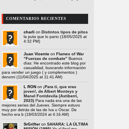
COMENTARIOS RECIENTES
charli
on
Distintos tipos de pitos
la puta que lo pario
(18/05/2025 at
4:32 PM)
Juan Vicente
on
Flames of War
“Fuerzas de combate”
Buenos
días: He encontrado este blog por
casualidad, buscando información
para vender un juego ( y complementos )
denomi
(11/04/2025 at 11:41 AM)
L RON
on
¡Para ti, que eras
joven!, de Albert Monteys y
Manel Fontdevila (Astiberri,
2023)
Para nada era una de las
mejores series del Jueves. Siempre estuvo
muy por detrás de las de Iva u Oscar. De
hecho era b
(18/03/2024 at 4:16 AM)
SrGrifter
on
SAHARA: LA ÚLTIMA
MISIÓN (1995)
Yo al final me