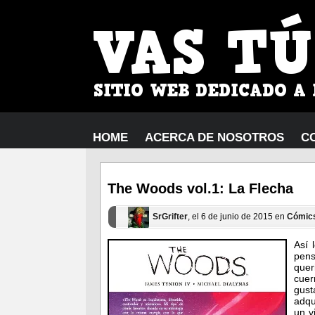
HOME
ACERCA DE NOSOTROS
C
The Woods vol.1: La Flecha
SrGrifter
, el 6 de junio de 2015 en
Cómic
Así 
pen
quer
cuer
gus
adqu
un v