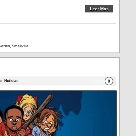
Leer Más
Series
,
Smallville
0
cs
,
Noticias