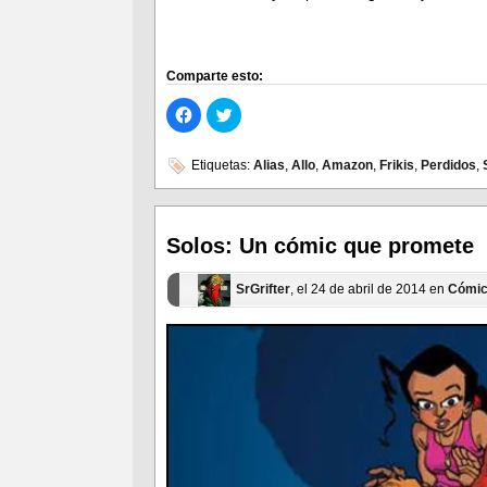
Comparte esto:
Haz
Haz
clic
clic
para
para
compartir
compartir
en
en
Etiquetas:
Alias
,
Allo
,
Amazon
,
Frikis
,
Perdidos
,
Facebook
Twitter
(Se
(Se
abre
abre
en
en
una
una
ventana
ventana
Solos: Un cómic que promete
nueva)
nueva)
SrGrifter
, el 24 de abril de 2014 en
Cómi