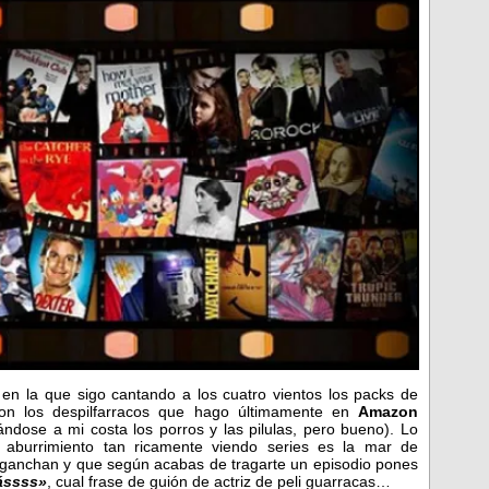
 en la que sigo cantando a los cuatro vientos los packs de
con los despilfarracos que hago últimamente en
Amazon
ndose a mi costa los porros y las pilulas, pero bueno). Lo
 aburrimiento tan ricamente viendo series es la mar de
enganchan y que según acabas de tragarte un episodio pones
ássss»
, cual frase de guión de actriz de peli guarracas…