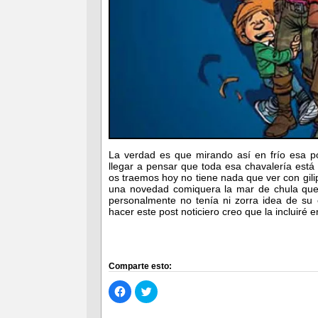
La verdad es que mirando así en frío esa p
llegar a pensar que toda esa chavalería está
os traemos hoy no tiene nada que ver con gil
una novedad comiquera la mar de chula que
personalmente no tenía ni zorra idea de su
hacer este post noticiero creo que la incluiré 
Comparte esto:
Haz
Haz
clic
clic
para
para
compartir
compartir