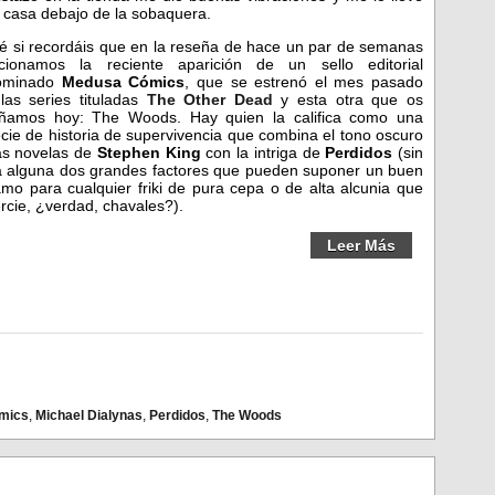
 casa debajo de la sobaquera.
é si recordáis que en la reseña de hace un par de semanas
cionamos la reciente aparición de un sello editorial
ominado
Medusa Cómics
, que se estrenó el mes pasado
las series tituladas
The Other Dead
y esta otra que os
ñamos hoy: The Woods. Hay quien la califica como una
cie de historia de supervivencia que combina el tono oscuro
as novelas de
Stephen King
con la intriga de
Perdidos
(sin
 alguna dos grandes factores que pueden suponer un buen
amo para cualquier friki de pura cepa o de alta alcunia que
ercie, ¿verdad, chavales?).
Leer Más
mics
,
Michael Dialynas
,
Perdidos
,
The Woods