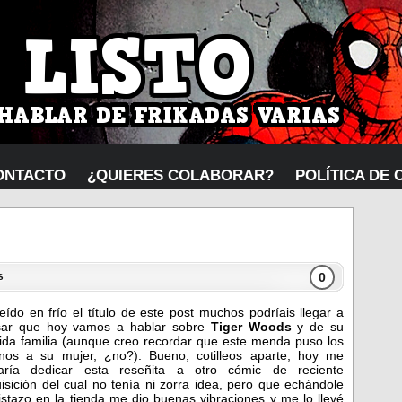
ONTACTO
¿QUIERES COLABORAR?
POLÍTICA DE 
0
s
leído en frío el título de este post muchos podríais llegar a
sar que hoy vamos a hablar sobre
Tiger Woods
y de su
ida familia (aunque creo recordar que este menda puso los
nos a su mujer, ¿no?). Bueno, cotilleos aparte, hoy me
taría dedicar esta reseñita a otro cómic de reciente
isición del cual no tenía ni zorra idea, pero que echándole
istazo en la tienda me dio buenas vibraciones y me lo llevé