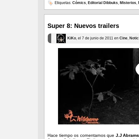
en
en
Etiquetas:
Cómics
,
Editorial Dibbuks
,
Misterios
,
Facebook
Twitter
(Se
(Se
abre
abre
en
en
una
una
ventana
ventana
Super 8: Nuevos trailers
nueva)
nueva)
KiKo
, el 7 de junio de 2011 en
Cine
,
Notic
Hace tiempo os comentamos que
J.J Abram