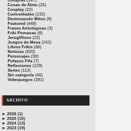
Compras
(147)
Cosas de Almu
(25)
Cosplay
(22)
Curiosidades
(232)
Destrozando Mitos
(9)
Featured
(448)
Frases Antológicas
(3)
Friki Pornacas
(8)
Jeroglíficos
(22)
Juegos de Mesa
(242)
Libros Frikis
(66)
Noticias
(820)
Personajes
(30)
Pufazos Fifa
(7)
Reflexiones
(129)
Series
(112)
Sin categoría
(40)
Videojuegos
(281)
ARCHIVO
►
2026 (1)
►
junio (1)
2025 (10)
►
noviembre (1)
2024 (13)
►
octubre (1)
diciembre (4)
2023 (19)