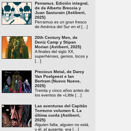
Perramus. Edición integral,
de de Alberto Breccia y
Juan Sasturain (Astiberri,
2025)
Perramus es un gran fresco
de América del Sur en el
[…]
20th Century Men, de
Deniz Camp y Stipan
Morian (Astiberri, 2025)
A finales del siglo XX,
superhéroes, genios, locos y
[…]
Precious Metal, de Darcy
Van Poelgeest e Ian
Bertram (Nuevo Nueve,
2025)
Treinta y cinco años antes de
los eventos de «Little
[…]
Las aventuras del Capitán
Torrezno volumen 6. La
última curda (Astiberri,
2025)
Alguien falta, alguien no está,
y él, el ausente, era
[…]