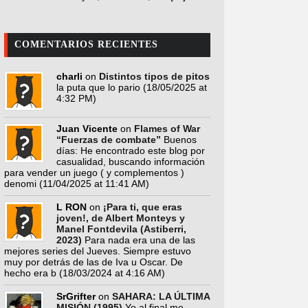
COMENTARIOS RECIENTES
charli
on
Distintos tipos de pitos
la puta que lo pario
(18/05/2025 at
4:32 PM)
Juan Vicente
on
Flames of War
“Fuerzas de combate”
Buenos
días: He encontrado este blog por
casualidad, buscando información
para vender un juego ( y complementos )
denomi
(11/04/2025 at 11:41 AM)
L RON
on
¡Para ti, que eras
joven!, de Albert Monteys y
Manel Fontdevila (Astiberri,
2023)
Para nada era una de las
mejores series del Jueves. Siempre estuvo
muy por detrás de las de Iva u Oscar. De
hecho era b
(18/03/2024 at 4:16 AM)
SrGrifter
on
SAHARA: LA ÚLTIMA
MISIÓN (1995)
Yo al final me