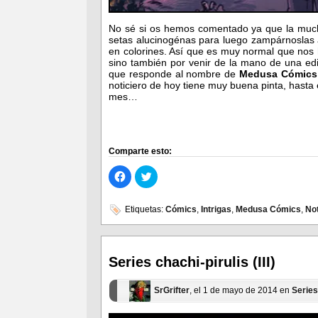
No sé si os hemos comentado ya que la muc
setas alucinogénas para luego zampárnoslas al
en colorines. Así que es muy normal que nos 
sino también por venir de la mano de una edit
que responde al nombre de
Medusa Cómics
noticiero de hoy tiene muy buena pinta, hasta 
mes…
Comparte esto:
Haz
Haz
clic
clic
para
para
compartir
compartir
en
en
Etiquetas:
Cómics
,
Intrigas
,
Medusa Cómics
,
Not
Facebook
Twitter
(Se
(Se
abre
abre
en
en
una
una
ventana
ventana
Series chachi-pirulis (III)
nueva)
nueva)
SrGrifter
, el 1 de mayo de 2014 en
Series