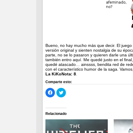
Bueno, no hay mucho más que decir. El juego 
versión original y sienten nostalgia de su époc
parte, no se lo pasaron y quieren darle una úl
también entro aquí. Me quedé justo en el fina
quedé atascado… ainssss, bendita red de rede
con el característico humor de la saga. Vamos,
La KiKoNota:
8
.
Comparte esto:
Haz
Haz
clic
clic
para
para
compartir
compartir
en
en
Facebook
Twitter
(Se
(Se
Relacionado
abre
abre
en
en
una
una
ventana
ventana
nueva)
nueva)