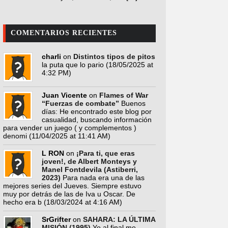
COMENTARIOS RECIENTES
charli
on
Distintos tipos de pitos
la puta que lo pario
(18/05/2025 at
4:32 PM)
Juan Vicente
on
Flames of War
“Fuerzas de combate”
Buenos
días: He encontrado este blog por
casualidad, buscando información
para vender un juego ( y complementos )
denomi
(11/04/2025 at 11:41 AM)
L RON
on
¡Para ti, que eras
joven!, de Albert Monteys y
Manel Fontdevila (Astiberri,
2023)
Para nada era una de las
mejores series del Jueves. Siempre estuvo
muy por detrás de las de Iva u Oscar. De
hecho era b
(18/03/2024 at 4:16 AM)
SrGrifter
on
SAHARA: LA ÚLTIMA
MISIÓN (1995)
Yo al final me