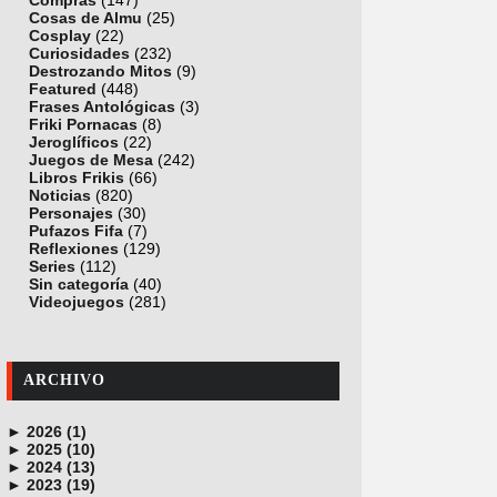
Compras
(147)
Cosas de Almu
(25)
Cosplay
(22)
Curiosidades
(232)
Destrozando Mitos
(9)
Featured
(448)
Frases Antológicas
(3)
Friki Pornacas
(8)
Jeroglíficos
(22)
Juegos de Mesa
(242)
Libros Frikis
(66)
Noticias
(820)
Personajes
(30)
Pufazos Fifa
(7)
Reflexiones
(129)
Series
(112)
Sin categoría
(40)
Videojuegos
(281)
ARCHIVO
►
2026 (1)
►
junio (1)
2025 (10)
►
noviembre (1)
2024 (13)
►
octubre (1)
diciembre (4)
2023 (19)