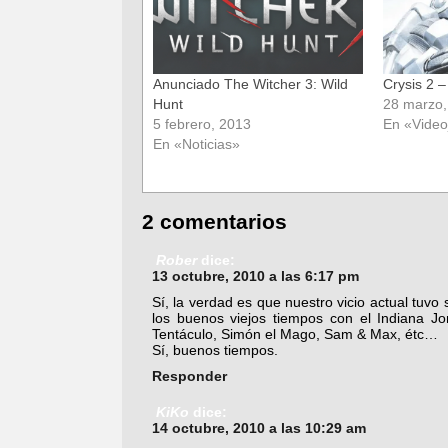
Anunciado The Witcher 3: Wild
Crysis 2 –
Hunt
28 marzo,
5 febrero, 2013
En «Vide
En «Noticias»
2 comentarios
Rober
dice:
13 octubre, 2010 a las 6:17 pm
Sí, la verdad es que nuestro vicio actual tuvo
los buenos viejos tiempos con el Indiana Jone
Tentáculo, Simón el Mago, Sam & Max, étc…
Sí, buenos tiempos.
Responder
KiKo
dice:
14 octubre, 2010 a las 10:29 am