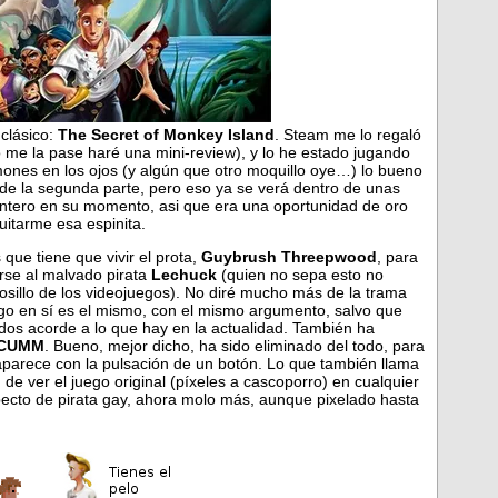
 clásico:
The Secret of Monkey Island
. Steam me lo regaló
me la pase haré una mini-review), y lo he estado jugando
mones en los ojos (y algún que otro moquillo oye…) lo bueno
de la segunda parte, pero eso ya se verá dentro de unas
tero en su momento, asi que era una oportunidad de oro
uitarme esa espinita.
que tiene que vivir el prota,
Guybrush Threepwood
, para
arse al malvado pirata
Lechuck
(quien no sepa esto no
illo de los videojuegos). No diré mucho más de la trama
juego en sí es el mismo, con el mismo argumento, salvo que
ados acorde a lo que hay en la actualidad. También ha
CUMM
. Bueno, mejor dicho, ha sido eliminado del todo, para
/aparece con la pulsación de un botón. Lo que también llama
 de ver el juego original (píxeles a cascoporro) en cualquier
ecto de pirata gay, ahora molo más, aunque pixelado hasta