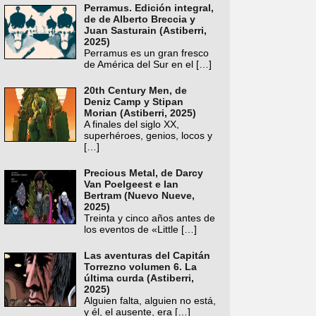
Perramus. Edición integral,
de de Alberto Breccia y
Juan Sasturain (Astiberri,
2025)
Perramus es un gran fresco
de América del Sur en el
[…]
20th Century Men, de
Deniz Camp y Stipan
Morian (Astiberri, 2025)
A finales del siglo XX,
superhéroes, genios, locos y
[…]
Precious Metal, de Darcy
Van Poelgeest e Ian
Bertram (Nuevo Nueve,
2025)
Treinta y cinco años antes de
los eventos de «Little
[…]
Las aventuras del Capitán
Torrezno volumen 6. La
última curda (Astiberri,
2025)
Alguien falta, alguien no está,
y él, el ausente, era
[…]