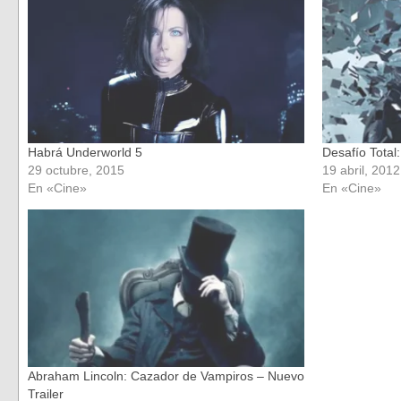
ventana
ventana
nueva)
nueva)
Habrá Underworld 5
Desafío Total:
29 octubre, 2015
19 abril, 2012
En «Cine»
En «Cine»
Abraham Lincoln: Cazador de Vampiros – Nuevo
Trailer