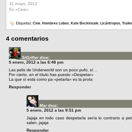
31 mayo, 2012
En «Cine»
Etiquetas:
Cine
,
Hombres Lobos
,
Kate Beckinsale
,
Licántropos
,
Traile
4 comentarios
SrGrifter
dice:
5 enero, 2012 a las 6:48 pm
Las pelis de Underworld son un poco pufo, sí…
Por cierto, en el título has puesto «Despetar»
La que sí está como pa «petarla» es la prota
Responder
Mar
dice:
5 enero, 2012 a las 9:51 pm
Jajaja en todo caso despetarla sería lo contrario a peta
salen..jajaja
Responder