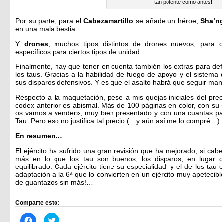
tan potente como antes!
Por su parte, para el
Cabezamartillo
se añade un héroe,
Sha’n
en una mala bestia.
Y
drones
, muchos tipos distintos de drones nuevos, para 
específicos para ciertos tipos de unidad.
Finalmente, hay que tener en cuenta también los extras para def
los taus. Gracias a la habilidad de fuego de apoyo y el sistema
sus disparos defensivos. Y es que el asalto habrá que seguir man
Respecto a la maquetación, pese a mis quejas iniciales del prec
codex anterior es abismal. Más de 100 páginas en color, con su
os vamos a vender», muy bien presentado y con una cuantas pági
Tau. Pero eso no justifica tal precio (…y aún así me lo compré…).
En resumen…
El ejército ha sufrido una gran revisión que ha mejorado, si ca
más en lo que los tau son buenos, los disparos, en lugar 
equilibrado. Cada ejército tiene su especialidad, y el de los ta
adaptación a la 6ª que lo convierten en un ejército muy apetecib
de guantazos sin más!…
Comparte esto:
Haz
Haz