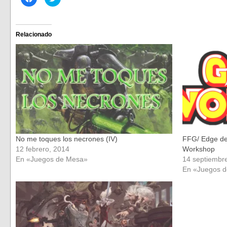
clic
clic
para
para
compartir
compartir
en
en
Facebook
Twitter
(Se
(Se
Relacionado
abre
abre
en
en
una
una
ventana
ventana
nueva)
nueva)
No me toques los necrones (IV)
FFG/ Edge de
12 febrero, 2014
Workshop
En «Juegos de Mesa»
14 septiembr
En «Juegos 