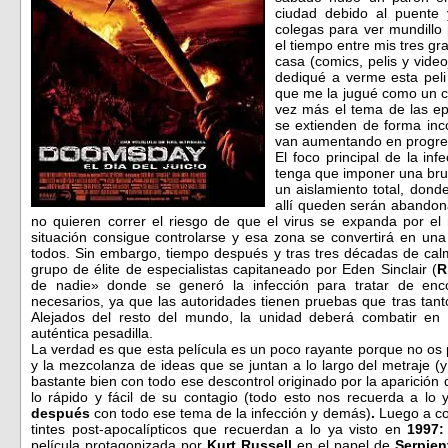
ciudad debido al puente
colegas para ver mundillo 
el tiempo entre mis tres g
casa (comics, pelis y video
dediqué a verme esta peli
que me la jugué como un c
vez más el tema de las ep
se extienden de forma inc
van aumentando en progre
El foco principal de la in
tenga que imponer una brut
un aislamiento total, donde
allí queden serán abandon
no quieren correr el riesgo de que el virus se expanda por e
situación consigue controlarse y esa zona se convertirá en una
todos. Sin embargo, tiempo después y tras tres décadas de calm
grupo de élite de especialistas capitaneado por Eden Sinclair (
R
de nadie» donde se generó la infección para tratar de enc
necesarios, ya que las autoridades tienen pruebas que tras tan
Alejados del resto del mundo, la unidad deberá combatir en
auténtica pesadilla.
La verdad es que esta película es un poco rayante porque no os p
y la mezcolanza de ideas que se juntan a lo largo del metraje (
bastante bien con todo ese descontrol originado por la aparición d
lo rápido y fácil de su contagio (todo esto nos recuerda a lo y
después
con todo ese tema de la infección y demás)
.
Luego a co
tintes post-apocalípticos que recuerdan a lo ya visto en
1997:
película protagonizada por
Kurt Russell
en el papel de
Serpien