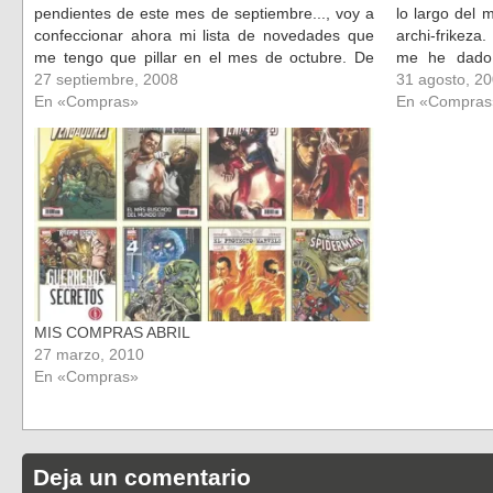
pendientes de este mes de septiembre..., voy a
lo largo del 
confeccionar ahora mi lista de novedades que
archi-frikeza
me tengo que pillar en el mes de octubre. De
me he dado 
momento pongo las novedades Marvel de la
27 septiembre, 2008
Manuel Becerr
31 agosto, 2
editorial…
En «Compras»
En «Compras
MIS COMPRAS ABRIL
27 marzo, 2010
En «Compras»
Deja un comentario