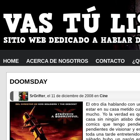
HOME
ACERCA DE NOSOTROS
CONTACTO
¿Q
DOOMSDAY
SrGrifter
, el 11 de diciembre de 2008 en
Cine
El otro día hablando con 
estar en su casa metido cu
mucho. Yo la verdad es q
casa sin ningún atisbo de
comics que tengo pendie
pendientes de visionar y 
toda una tarde entretenid
sábado hubo un parón en 