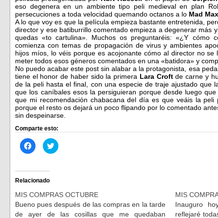
eso degenera en un ambiente tipo peli medieval en plan Ro
persecuciones a toda velocidad quemando octanos a lo
Mad Ma
A lo que voy es que la película empieza bastante entretenida, per
director y ese batiburrillo comentado empieza a degenerar más 
quedas «to cartulina». Muchos os preguntaréis: «¿Y cómo c
comienza con temas de propagación de virus y ambientes apoca
hijos míos, lo véis porque es acojonante cómo al director no se 
meter todos esos géneros comentados en una «batidora» y comp
No puedo acabar este post sin alabar a la protagonista, esa ped
tiene el honor de haber sido la primera
Lara Croft
de carne y h
de la peli hasta el final, con una especie de traje ajustado qu
que los caníbales esos la persiguieran porque desde luego que 
que mi recomendación chabacana del día es que veáis la peli 
porque el resto os dejará un poco flipando por lo comentado ant
sin despeinarse.
Comparte esto:
Haz
Haz
clic
clic
para
para
compartir
compartir
en
en
Facebook
Twitter
(Se
(Se
Relacionado
abre
abre
en
en
MIS COMPRAS OCTUBRE
MIS COMPRA
una
una
ventana
ventana
Bueno pues después de las compras en la tarde
Inauguro ho
nueva)
nueva)
de ayer de las cosillas que me quedaban
reflejaré tod