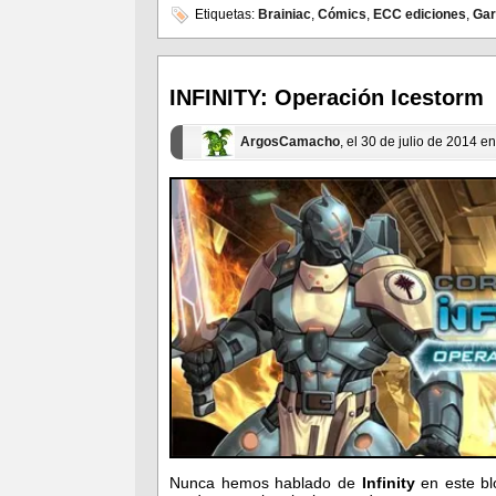
en
en
Etiquetas:
Brainiac
,
Cómics
,
ECC ediciones
,
Gar
Facebook
Twitter
(Se
(Se
abre
abre
en
en
una
una
ventana
ventana
INFINITY: Operación Icestorm
nueva)
nueva)
ArgosCamacho
, el 30 de julio de 2014 e
Nunca hemos hablado de
Infinity
en este bl