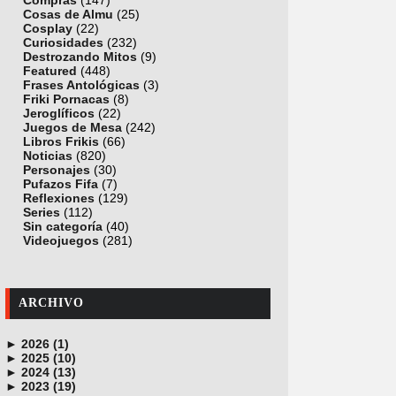
Compras
(147)
Cosas de Almu
(25)
Cosplay
(22)
Curiosidades
(232)
Destrozando Mitos
(9)
Featured
(448)
Frases Antológicas
(3)
Friki Pornacas
(8)
Jeroglíficos
(22)
Juegos de Mesa
(242)
Libros Frikis
(66)
Noticias
(820)
Personajes
(30)
Pufazos Fifa
(7)
Reflexiones
(129)
Series
(112)
Sin categoría
(40)
Videojuegos
(281)
ARCHIVO
►
2026 (1)
►
junio (1)
2025 (10)
►
noviembre (1)
2024 (13)
►
octubre (1)
diciembre (4)
2023 (19)