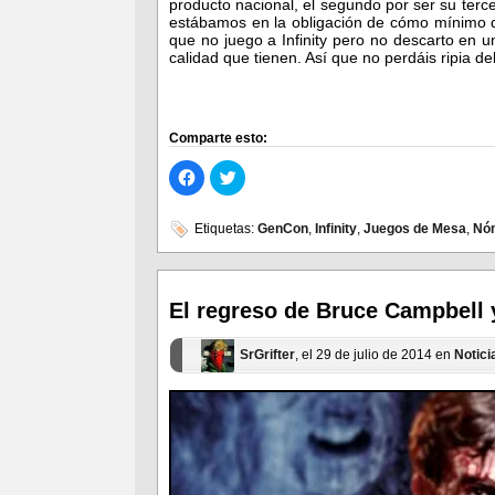
producto nacional, el segundo por ser su terce
estábamos en la obligación de cómo mínimo d
que no juego a Infinity pero no descarto en 
calidad que tienen. Así que no perdáis ripia d
Comparte esto:
Haz
Haz
clic
clic
para
para
compartir
compartir
en
en
Etiquetas:
GenCon
,
Infinity
,
Juegos de Mesa
,
Nó
Facebook
Twitter
(Se
(Se
abre
abre
en
en
una
una
ventana
ventana
El regreso de Bruce Campbell 
nueva)
nueva)
SrGrifter
, el 29 de julio de 2014 en
Notici