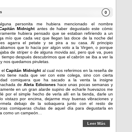
0
s
alguna personita me hubiera mencionado el nombre
Capitán Midnight
antes de haber degustado este cómic
ramente hubiera pensado que se estaban refiriendo a un
ga mío que cada vez que llegan las doce de la noche del
nes agarra el petate y se pira a su casa. Al principio
ábamos que lo hacía por algún voto a la Virgen, o porque
ajaba de striper o de alguna movida así, pero qué va, pues
 tiempo después descubrimos que el cabrón se iba a ver la
y nos quedamos piruletas.
 el
Capitán Midnight
al cual nos referimos en la reseña de
no tiene nada que ver con este colega, sino con cierta
edad comiquera que ha sacado a la venta la insigne
hachada de
Aleta Ediciones
hace unas pocas semanas y
amente en un gran alarde supino de echarle huevazos me
illé por el simple hecho de verla allí en la tienda, darle un
do vistazo por encima, dejarme muy buenas vibraciones y
érmela debajo de la sobaquera junto con el resto de
ras comiqueras chulas de aquel día para degustarla en
ita como un campeón…
Leer Más