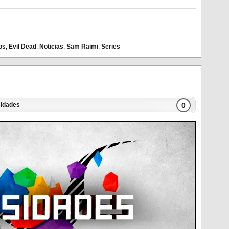
os
,
Evil Dead
,
Noticias
,
Sam Raimi
,
Series
0
sidades