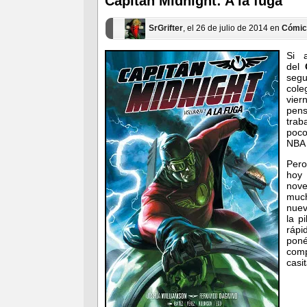
Capitán Midnight: A la fuga
nueva)
nueva)
SrGrifter
, el 26 de julio de 2014 en
Cómic
Si 
del
segu
cole
vier
pens
trab
poco
NBA 
Pero
hoy 
nov
muc
nuev
la p
rápi
pon
comp
cas