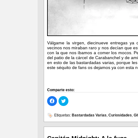
Válgame la virgen, diecinueve entregas ya
vecinos nos miraban raro y nos decían que es
con la que nos íbamos a comer los mocos. Pe
del patio de la cárcel de Carabanchel y de am
en esto de las bastardadas varias, porque les 
este séquito de fans os dejamos ya con esta n
Comparte esto:
Haz
Haz
clic
clic
para
para
compartir
compartir
en
en
Etiquetas:
Bastardadas Varias
,
Curiosidades
,
Gi
Facebook
Twitter
(Se
(Se
abre
abre
en
en
una
una
ventana
ventana