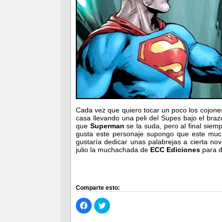
Cada vez que quiero tocar un poco los cojone
casa llevando una peli del Supes bajo el bra
que
Superman
se la suda, pero al final siem
gusta este personaje supongo que este muc
gustaría dedicar unas palabrejas a cierta n
julio la muchachada de
ECC Ediciones
para d
Comparte esto:
Haz
Haz
clic
clic
para
para
compartir
compartir