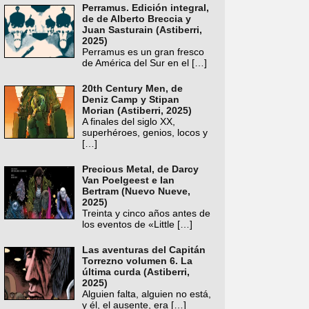
Perramus. Edición integral,
de de Alberto Breccia y
Juan Sasturain (Astiberri,
2025)
Perramus es un gran fresco
de América del Sur en el
[…]
20th Century Men, de
Deniz Camp y Stipan
Morian (Astiberri, 2025)
A finales del siglo XX,
superhéroes, genios, locos y
[…]
Precious Metal, de Darcy
Van Poelgeest e Ian
Bertram (Nuevo Nueve,
2025)
Treinta y cinco años antes de
los eventos de «Little
[…]
Las aventuras del Capitán
Torrezno volumen 6. La
última curda (Astiberri,
2025)
Alguien falta, alguien no está,
y él, el ausente, era
[…]