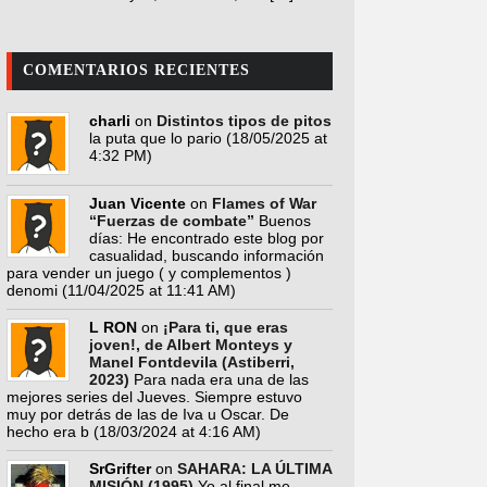
COMENTARIOS RECIENTES
charli
on
Distintos tipos de pitos
la puta que lo pario
(18/05/2025 at
4:32 PM)
Juan Vicente
on
Flames of War
“Fuerzas de combate”
Buenos
días: He encontrado este blog por
casualidad, buscando información
para vender un juego ( y complementos )
denomi
(11/04/2025 at 11:41 AM)
L RON
on
¡Para ti, que eras
joven!, de Albert Monteys y
Manel Fontdevila (Astiberri,
2023)
Para nada era una de las
mejores series del Jueves. Siempre estuvo
muy por detrás de las de Iva u Oscar. De
hecho era b
(18/03/2024 at 4:16 AM)
SrGrifter
on
SAHARA: LA ÚLTIMA
MISIÓN (1995)
Yo al final me