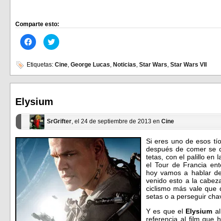
Comparte esto:
Haz
Haz
clic
clic
para
para
compartir
compartir
en
en
Etiquetas:
Cine
,
George Lucas
,
Noticias
,
Star Wars
,
Star Wars VII
Facebook
Twitter
(Se
(Se
abre
abre
en
en
una
una
ventana
ventana
Elysium
nueva)
nueva)
SrGrifter
, el 24 de septiembre de 2013 en
Cine
Si eres uno de esos tío
después de comer se d
tetas, con el palillo en
el Tour de Francia e
hoy vamos a hablar de
venido esto a la cabez
ciclismo más vale que 
setas o a perseguir cha
Y es que el
Elysium
al
referencia al film que