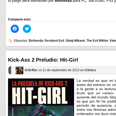
El juego será distribuido por
Bethesda
para PC, XBOX360, PS3 y 
Comparte esto:
Haz
Haz
clic
clic
para
para
compartir
compartir
en
en
Etiquetas:
Bethesda
,
Resident Evil
,
Shinji Mikami
,
The Evil Within
,
Vid
Facebook
Twitter
(Se
(Se
abre
abre
en
en
una
una
ventana
ventana
Kick-Ass 2 Preludio: Hit-Girl
nueva)
nueva)
SrGrifter
, el 21 de septiembre de 2013 en
Cómics
La verdad es que mi i
antes del estreno en c
a la gente a su lectu
bruto que un «arao»
ausente del mundo blog
es que por fin he podi
período de ausencia, 
entre mis féminas admi
ordenador me dure más