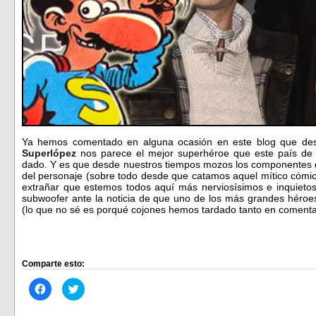
Ya hemos comentado en alguna ocasión en este blog que d
Superlópez
nos parece el mejor superhéroe que este país de c
dado. Y es que desde nuestros tiempos mozos los componentes 
del personaje (sobre todo desde que catamos aquel mítico cómi
extrañar que estemos todos aquí más nerviosísimos e inquieto
subwoofer ante la noticia de que uno de los más grandes héroes
(lo que no sé es porqué cojones hemos tardado tanto en comentar
Comparte esto:
Haz
Haz
clic
clic
para
para
compartir
compartir