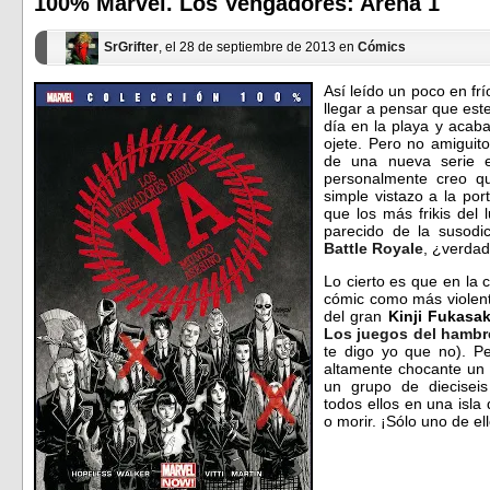
100% Marvel. Los Vengadores: Arena 1
nueva)
nueva)
SrGrifter
, el 28 de septiembre de 2013 en
Cómics
Así leído un poco en f
llegar a pensar que est
día en la playa y acaba
ojete. Pero no amiguit
de una nueva serie 
personalmente creo 
simple vistazo a la po
que los más frikis del
parecido de la susodic
Battle Royale
, ¿verda
Lo cierto es que en la 
cómic como más violent
del gran
Kinji Fukasa
Los juegos del hambr
te digo yo que no). Pe
altamente chocante un 
un grupo de diecisei
todos ellos en una isla
o morir. ¡Sólo uno de el