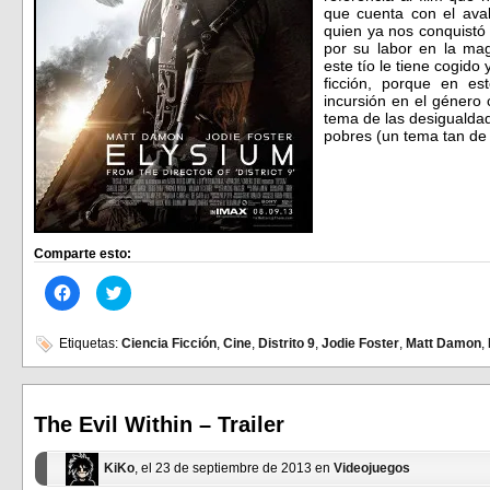
que cuenta con el aval
quien ya nos conquistó
por su labor en la ma
este tío le tiene cogido 
ficción, porque en es
incursión en el género c
tema de las desigualdade
pobres (un tema tan de
Comparte esto:
Haz
Haz
clic
clic
para
para
compartir
compartir
en
en
Etiquetas:
Ciencia Ficción
,
Cine
,
Distrito 9
,
Jodie Foster
,
Matt Damon
,
Facebook
Twitter
(Se
(Se
abre
abre
en
en
una
una
ventana
ventana
The Evil Within – Trailer
nueva)
nueva)
KiKo
, el 23 de septiembre de 2013 en
Videojuegos