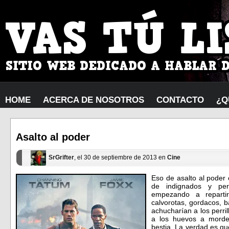
HOME
ACERCA DE NOSOTROS
CONTACTO
¿Q
Asalto al poder
SrGrifter
, el 30 de septiembre de 2013 en
Cine
Eso de asalto al poder
de indignados y per
empezando a repartir
calvorotas, gordacos, b
achucharían a los perri
a los huevos a morde
bestia. La verdad es que