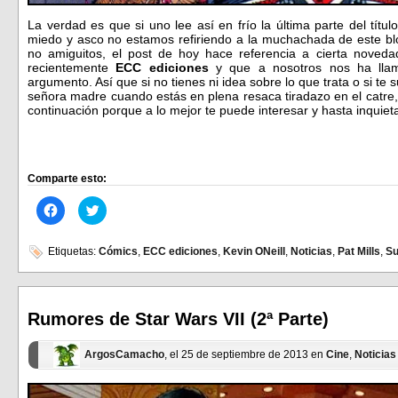
La verdad es que si uno lee así en frío la última parte del tít
miedo y asco no estamos refiriendo a la muchachada de este blo
no amiguitos, el post de hoy hace referencia a cierta noved
recientemente
ECC ediciones
y que a nosotros nos ha llam
argumento. Así que si no tienes ni idea sobre lo que trata o si t
señora madre cuando estás en plena resaca tiradazo en el catre,
continuación porque a lo mejor te puede interesar y hasta inqui
Comparte esto:
Haz
Haz
clic
clic
para
para
compartir
compartir
en
en
Etiquetas:
Cómics
,
ECC ediciones
,
Kevin ONeill
,
Noticias
,
Pat Mills
,
Su
Facebook
Twitter
(Se
(Se
abre
abre
en
en
una
una
ventana
ventana
Rumores de Star Wars VII (2ª Parte)
nueva)
nueva)
ArgosCamacho
, el 25 de septiembre de 2013 en
Cine
,
Noticias