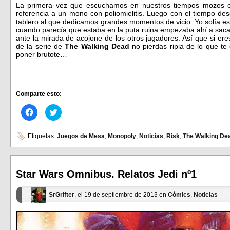
La primera vez que escuchamos en nuestros tiempos mozos
referencia a un mono con poliomielitis. Luego con el tiempo de
tablero al que dedicamos grandes momentos de vicio. Yo solía e
cuando parecía que estaba en la puta ruina empezaba ahí a sacar
ante la mirada de acojone de los otros jugadores. Así que si er
de la serie de
The Walking Dead
no pierdas ripia de lo que te
poner brutote…
Comparte esto:
Haz
Haz
clic
clic
para
para
compartir
compartir
en
en
Etiquetas:
Juegos de Mesa
,
Monopoly
,
Noticias
,
Risk
,
The Walking De
Facebook
Twitter
(Se
(Se
abre
abre
en
en
una
una
ventana
ventana
Star Wars Omnibus. Relatos Jedi nº1
nueva)
nueva)
SrGrifter
, el 19 de septiembre de 2013 en
Cómics
,
Noticias