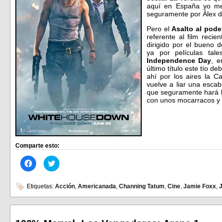
aquí en España yo me
seguramente por Álex de
Pero el
Asalto al pode
referente al film reci
dirigido por el bueno 
ya por películas ta
Independence Day
, e
último título este tío de
ahí por los aires la 
vuelve a liar una escab
que seguramente hará l
con unos mocarracos y 
Comparte esto:
Haz
Haz
clic
clic
para
para
compartir
compartir
en
en
Etiquetas:
Acción
,
Americanada
,
Channing Tatum
,
Cine
,
Jamie Foxx
,
J
Facebook
Twitter
(Se
(Se
abre
abre
en
en
una
una
ventana
ventana