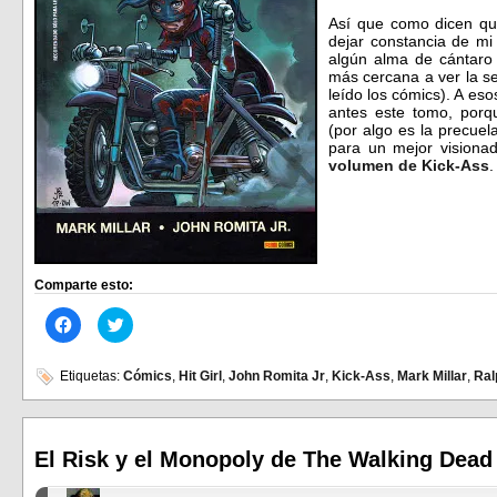
Así que como dicen qu
dejar constancia de mi
algún alma de cántaro
más cercana a ver la s
leído los cómics). A eso
antes este tomo, por
(por algo es la precue
para un mejor visionad
volumen de Kick-Ass
.
Comparte esto:
Haz
Haz
clic
clic
para
para
compartir
compartir
en
en
Etiquetas:
Cómics
,
Hit Girl
,
John Romita Jr
,
Kick-Ass
,
Mark Millar
,
Ral
Facebook
Twitter
(Se
(Se
abre
abre
en
en
una
una
ventana
ventana
El Risk y el Monopoly de The Walking Dead
nueva)
nueva)