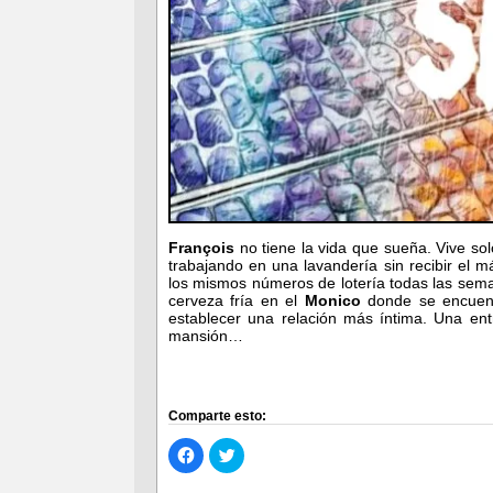
François
no tiene la vida que sueña. Vive so
trabajando en una lavandería sin recibir el
los mismos números de lotería todas las sema
cerveza fría en el
Monico
donde se encuen
establecer una relación más íntima. Una ent
mansión…
Comparte esto:
Haz
Haz
clic
clic
para
para
compartir
compartir