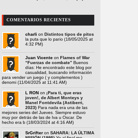
COMENTARIOS RECIENTES
charli
on
Distintos tipos de pitos
la puta que lo pario
(18/05/2025 at
4:32 PM)
Juan Vicente
on
Flames of War
“Fuerzas de combate”
Buenos
días: He encontrado este blog por
casualidad, buscando información
para vender un juego ( y complementos )
denomi
(11/04/2025 at 11:41 AM)
L RON
on
¡Para ti, que eras
joven!, de Albert Monteys y
Manel Fontdevila (Astiberri,
2023)
Para nada era una de las
mejores series del Jueves. Siempre estuvo
muy por detrás de las de Iva u Oscar. De
hecho era b
(18/03/2024 at 4:16 AM)
SrGrifter
on
SAHARA: LA ÚLTIMA
MISIÓN (1995)
Yo al final me