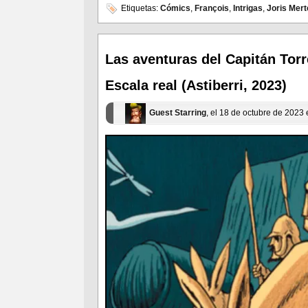
en
en
Etiquetas:
Cómics
,
François
,
Intrigas
,
Joris Mer
Facebook
Twitter
(Se
(Se
abre
abre
en
en
una
una
ventana
ventana
Las aventuras del Capitán Tor
nueva)
nueva)
Escala real (Astiberri, 2023)
Guest Starring
, el 18 de octubre de 2023