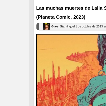
en
en
una
una
ventana
ventana
Las muchas muertes de Laila S
nueva)
nueva)
(Planeta Comic, 2023)
Guest Starring
, el 1 de octubre de 2023 