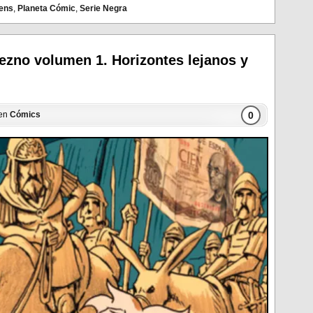
tens
,
Planeta Cómic
,
Serie Negra
rezno volumen 1. Horizontes lejanos y
0
 en
Cómics