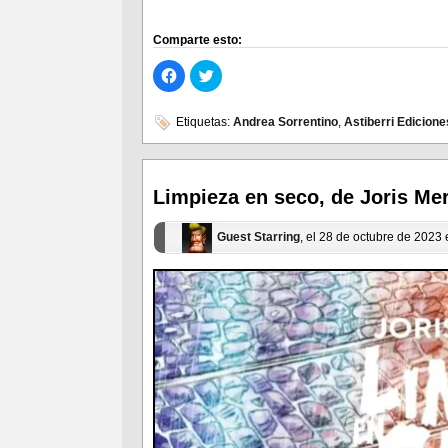
Comparte esto:
Haz
Haz
clic
clic
para
para
compartir
compartir
en
en
Etiquetas:
Andrea Sorrentino
,
Astiberri Edicione
Facebook
Twitter
(Se
(Se
abre
abre
en
en
una
una
ventana
ventana
Limpieza en seco, de Joris Me
nueva)
nueva)
Guest Starring
, el 28 de octubre de 2023