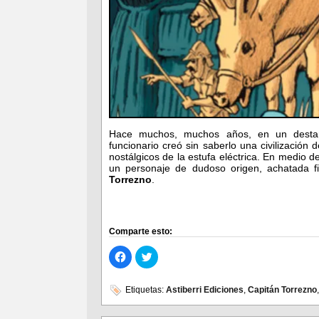
Hace muchos, muchos años, en un destarta
funcionario creó sin saberlo una civilización 
nostálgicos de la estufa eléctrica. En medio de
un personaje de dudoso origen, achatada f
Torrezno
.
Comparte esto:
Haz
Haz
clic
clic
para
para
compartir
compartir
en
en
Etiquetas:
Astiberri Ediciones
,
Capitán Torrezno
Facebook
Twitter
(Se
(Se
abre
abre