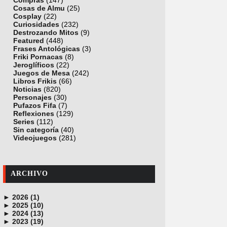
Compras
(147)
Cosas de Almu
(25)
Cosplay
(22)
Curiosidades
(232)
Destrozando Mitos
(9)
Featured
(448)
Frases Antológicas
(3)
Friki Pornacas
(8)
Jeroglíficos
(22)
Juegos de Mesa
(242)
Libros Frikis
(66)
Noticias
(820)
Personajes
(30)
Pufazos Fifa
(7)
Reflexiones
(129)
Series
(112)
Sin categoría
(40)
Videojuegos
(281)
ARCHIVO
►
2026 (1)
►
junio (1)
2025 (10)
►
noviembre (1)
2024 (13)
►
octubre (1)
diciembre (4)
2023 (19)