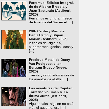
Perramus. Edición integral,
de de Alberto Breccia y
Juan Sasturain (Astiberri,
2025)
Perramus es un gran fresco
de América del Sur en el
[…]
20th Century Men, de
Deniz Camp y Stipan
Morian (Astiberri, 2025)
A finales del siglo XX,
superhéroes, genios, locos y
[…]
Precious Metal, de Darcy
Van Poelgeest e Ian
Bertram (Nuevo Nueve,
2025)
Treinta y cinco años antes de
los eventos de «Little
[…]
Las aventuras del Capitán
Torrezno volumen 6. La
última curda (Astiberri,
2025)
Alguien falta, alguien no está,
y él, el ausente, era
[…]