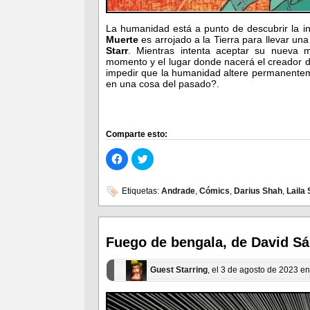
La humanidad está a punto de descubrir la in
Muerte
es arrojado a la Tierra para llevar un
Starr
. Mientras intenta aceptar su nueva m
momento y el lugar donde nacerá el creador d
impedir que la humanidad altere permanentemen
en una cosa del pasado?.
Comparte esto:
Haz
Haz
clic
clic
para
para
compartir
compartir
en
en
Etiquetas:
Andrade
,
Cómics
,
Darius Shah
,
Laila 
Facebook
Twitter
(Se
(Se
abre
abre
en
en
una
una
ventana
ventana
Fuego de bengala, de David Sán
nueva)
nueva)
Guest Starring
, el 3 de agosto de 2023 e