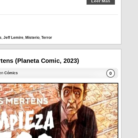
Leer Más
s
,
Jeff Lemire
,
Misterio
,
Terror
rtens (Planeta Comic, 2023)
0
 en
Cómics