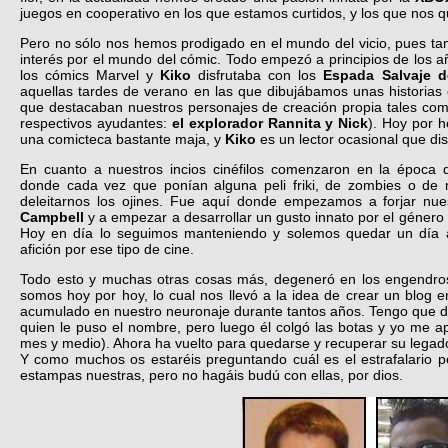
juegos en cooperativo en los que estamos curtidos, y los que nos 
Pero no sólo nos hemos prodigado en el mundo del vicio, pues t
interés por el mundo del cómic. Todo empezó a principios de los 
los cómics Marvel y
Kiko
disfrutaba con los
Espada Salvaje 
aquellas tardes de verano en las que dibujábamos unas historias
que destacaban nuestros personajes de creación propia tales co
respectivos ayudantes:
el explorador Rannita y Nick
). Hoy por h
una comicteca bastante maja, y
Kiko
es un lector ocasional que di
En cuanto a nuestros incios cinéfilos comenzaron en la época d
donde cada vez que ponían alguna peli friki, de zombies o de
deleitarnos los ojines. Fue aquí donde empezamos a forjar nu
Campbell
y a empezar a desarrollar un gusto innato por el género 
Hoy en día lo seguimos manteniendo y solemos quedar un día 
afición por ese tipo de cine.
Todo esto y muchas otras cosas más, degeneró en los engendros
somos hoy por hoy, lo cual nos llevó a la idea de crear un blog en
acumulado en nuestro neuronaje durante tantos años. Tengo que 
quien le puso el nombre, pero luego él colgó las botas y yo me a
mes y medio). Ahora ha vuelto para quedarse y recuperar su legado
Y como muchos os estaréis preguntando cuál es el estrafalario 
estampas nuestras, pero no hagáis budú con ellas, por dios.