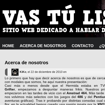
HOME
ACERCA DE NOSOTROS
CONTACTO
¿Q
Acerca de nosotros
KiKo
, el 22 de diciembre de 2010 en
Lo primero que hay que decir acerca de nosotros es que de cer
con modales que somos, he aquí nuestra presentación:
Casi más o menos desde que el Hermida estaba en T
Grifter
, empezamos a despuntar maneras frikis. Nuestros pri
empezaron en las tardes de vicio con el
Amstrad 464.
Más tarde
nos volvimos más selectos con los juegos del
486
y del
Penti
aventuras gráficas). Tras ir probando por distintas consolas cual 
flor, en la actualidad hemos creado una pasión innata por la
XB