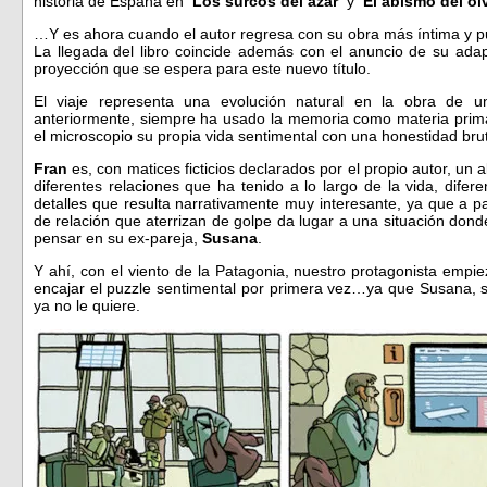
historia de España en
‘Los surcos del azar’
y
‘El abismo del ol
…Y es ahora cuando el autor regresa con su obra más íntima y p
La llegada del libro coincide además con el anuncio de su adap
proyección que se espera para este nuevo título.
El viaje representa una evolución natural en la obra de
anteriormente, siempre ha usado la memoria como materia prim
el microscopio su propia vida sentimental con una honestidad brut
Fran
es, con matices ficticios declarados por el propio autor, un 
diferentes relaciones que ha tenido a lo largo de la vida, dife
detalles que resulta narrativamente muy interesante, ya que a p
de relación que aterrizan de golpe da lugar a una situación don
pensar en su ex-pareja,
Susana
.
Y ahí, con el viento de la Patagonia, nuestro protagonista empi
encajar el puzzle sentimental por primera vez…ya que Susana, s
ya no le quiere.