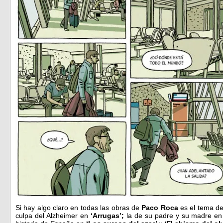
Si hay algo claro en todas las obras de
Paco Roca
es el tema d
culpa del Alzheimer en
‘Arrugas’;
la de su padre y su madre e