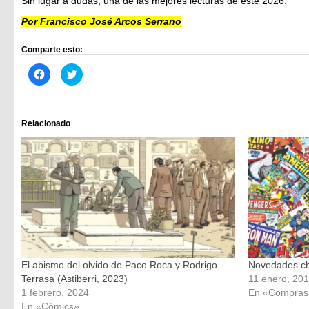
Sin lugar a dudas, una de las mejores lecturas de este 2026.
Por Francisco José Arcos Serrano
Comparte esto:
Haz
Haz
clic
clic
para
para
compartir
compartir
en
en
Facebook
Twitter
(Se
(Se
Relacionado
abre
abre
en
en
una
una
ventana
ventana
nueva)
nueva)
El abismo del olvido de Paco Roca y Rodrigo
Novedades chu
Terrasa (Astiberri, 2023)
11 enero, 20
1 febrero, 2024
En «Compras
En «Cómics»