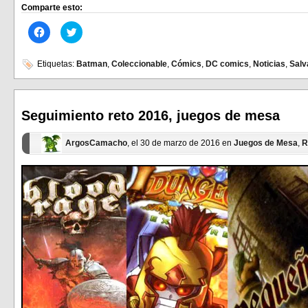
Comparte esto:
Haz
Haz
clic
clic
para
para
compartir
compartir
en
en
Etiquetas:
Batman
,
Coleccionable
,
Cómics
,
DC comics
,
Noticias
,
Salv
Facebook
Twitter
(Se
(Se
abre
abre
en
en
una
una
ventana
ventana
Seguimiento reto 2016, juegos de mesa
nueva)
nueva)
ArgosCamacho
, el 30 de marzo de 2016 en
Juegos de Mesa
,
R