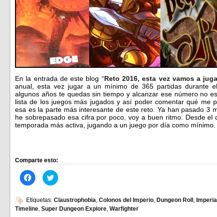
En la entrada de este blog “
Reto 2016, esta vez vamos a juga
anual, esta vez jugar a un mínimo de 365 partidas durante e
algunos años te quedas sin tiempo y alcanzar ese número no es t
lista de los juegos más jugados y así poder comentar qué me 
esa es la parte más interesante de este reto. Ya han pasado 3 m
he sobrepasado esa cifra por poco, voy a buen ritmo. Desde el
temporada más activa, jugando a un juego por día como mínimo.
Comparte esto:
Haz
Haz
clic
clic
para
para
compartir
compartir
en
en
Etiquetas:
Claustrophobia
,
Colonos del Imperio
,
Dungeon Roll
,
Imperia
Facebook
Twitter
Timeline
,
Super Dungeon Explore
,
Warfighter
(Se
(Se
abre
abre