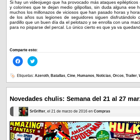
Si hay un videojuego que ha provocado más ataques epilépticos q
y colorines que te dejan medio gilipollas, sin duda alguna ese 
muchos los millonazos de viciosos que han pasado horas y horas
de los años sus legiones de seguidores siguen disfrutándolo
pardillo que un buen día da el pelotazo y se enrolla con una mac
para no pisparse del percal. Lo único cierto es que ya va queda
Comparte esto:
Haz
Haz
clic
clic
para
para
compartir
compartir
en
en
Etiquetas:
Azeroth
,
Batallas
,
Cine
,
Humanos
,
Noticias
,
Orcos
,
Trailer
,
Facebook
Twitter
(Se
(Se
abre
abre
en
en
una
una
ventana
ventana
Novedades chulis: Semana del 21 al 27 mar
nueva)
nueva)
SrGrifter
, el 21 de marzo de 2016 en
Compras