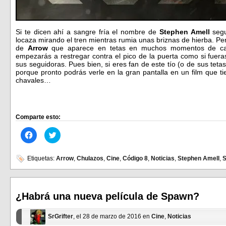
Si te dicen ahí a sangre fría el nombre de
Stephen Amell
seg
locaza mirando el tren mientras rumia unas briznas de hierba. Per
de
Arrow
que aparece en tetas en muchos momentos de cad
empezarás a restregar contra el pico de la puerta como si fuer
sus seguidoras. Pues bien, si eres fan de este tío (o de sus teta
porque pronto podrás verle en la gran pantalla en un film que 
chavales…
Comparte esto:
Haz
Haz
clic
clic
para
para
compartir
compartir
en
en
Etiquetas:
Arrow
,
Chulazos
,
Cine
,
Código 8
,
Noticias
,
Stephen Amell
,
S
Facebook
Twitter
(Se
(Se
abre
abre
en
en
una
una
ventana
ventana
¿Habrá una nueva película de Spawn?
nueva)
nueva)
SrGrifter
, el 28 de marzo de 2016 en
Cine
,
Noticias