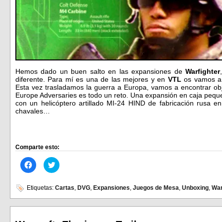
Hemos dado un buen salto en las expansiones de
Warfighter
diferente. Para mí es una de las mejores y en
VTL
os vamos a 
Esta vez trasladamos la guerra a Europa, vamos a encontrar obj
Europe Adversaries es todo un reto. Una expansión en caja pe
con un helicóptero artillado MI-24 HIND de fabricación rusa 
chavales…
Comparte esto:
Haz
Haz
clic
clic
para
para
compartir
compartir
en
en
Etiquetas:
Cartas
,
DVG
,
Expansiones
,
Juegos de Mesa
,
Unboxing
,
War
Facebook
Twitter
(Se
(Se
abre
abre
en
en
una
una