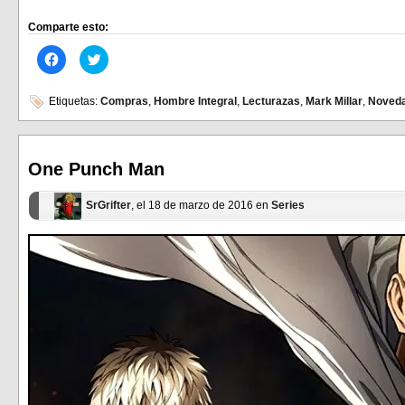
Comparte esto:
Haz
Haz
clic
clic
para
para
compartir
compartir
en
en
Etiquetas:
Compras
,
Hombre Integral
,
Lecturazas
,
Mark Millar
,
Noved
Facebook
Twitter
(Se
(Se
abre
abre
en
en
una
una
ventana
ventana
One Punch Man
nueva)
nueva)
SrGrifter
, el 18 de marzo de 2016 en
Series