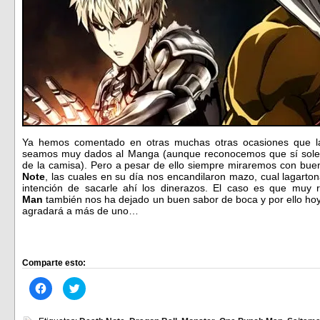
Ya hemos comentado en otras muchas otras ocasiones que 
seamos muy dados al Manga (aunque reconocemos que sí sole
de la camisa). Pero a pesar de ello siempre miraremos con bue
Note
, las cuales en su día nos encandilaron mazo, cual lagarton
intención de sacarle ahí los dinerazos. El caso es que muy
Man
también nos ha dejado un buen sabor de boca y por ello h
agradará a más de uno…
Comparte esto:
Haz
Haz
clic
clic
para
para
compartir
compartir