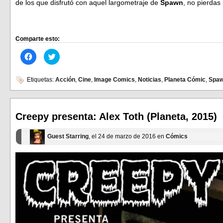
de los que disfrutó con aquel largometraje de
Spawn
, no pierdas
Comparte esto:
Haz
Haz
clic
clic
para
para
compartir
compartir
en
en
Etiquetas:
Acción
,
Cine
,
Image Comics
,
Noticias
,
Planeta Cómic
,
Spa
Facebook
Twitter
(Se
(Se
abre
abre
en
en
una
una
ventana
ventana
Creepy presenta: Alex Toth (Planeta, 2015)
nueva)
nueva)
Guest Starring
, el 24 de marzo de 2016 en
Cómics