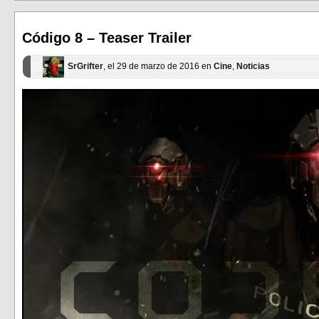
en
en
una
una
ventana
ventana
nueva)
nueva)
Código 8 – Teaser Trailer
SrGrifter
, el 29 de marzo de 2016 en
Cine
,
Noticias