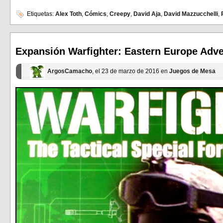
para
para
compartir
compartir
en
en
Etiquetas:
Alex Toth
,
Cómics
,
Creepy
,
David Aja
,
David Mazzucchelli
,
Facebook
Twitter
(Se
(Se
abre
abre
en
en
una
una
ventana
ventana
Expansión Warfighter: Eastern Europe Adver
nueva)
nueva)
ArgosCamacho
, el 23 de marzo de 2016 en
Juegos de Mesa