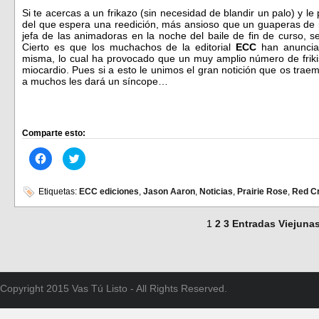
Si te acercas a un frikazo (sin necesidad de blandir un palo) y l
del que espera una reedición, más ansioso que un guaperas de i
jefa de las animadoras en la noche del baile de fin de curso,
Cierto es que los muchachos de la editorial
ECC
han anunciad
misma, lo cual ha provocado que un muy amplio número de friki
miocardio. Pues si a esto le unimos el gran notición que os tra
a muchos les dará un síncope…
Comparte esto:
Haz
Haz
clic
clic
para
para
compartir
compartir
en
en
Etiquetas:
ECC ediciones
,
Jason Aaron
,
Noticias
,
Prairie Rose
,
Red C
Facebook
Twitter
(Se
(Se
abre
abre
1
2
3
Entradas Viejuna
en
en
una
una
ventana
ventana
nueva)
nueva)
Copyright 2015 Vas Tú Listo - All Rights Reserved.