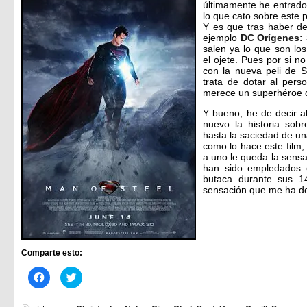
últimamente he entrado
lo que cato sobre este 
Y es que tras haber d
ejemplo
DC Orígenes:
salen ya lo que son los
el ojete. Pues por si n
con la nueva peli de Su
trata de dotar al pers
merece un superhéroe 
Y bueno, he de decir a
nuevo la historia sobr
hasta la saciedad de un
como lo hace este film,
a uno le queda la sensa
han sido empledados 
butaca durante sus 1
sensación que me ha de
Comparte esto:
Haz
Haz
clic
clic
para
para
compartir
compartir