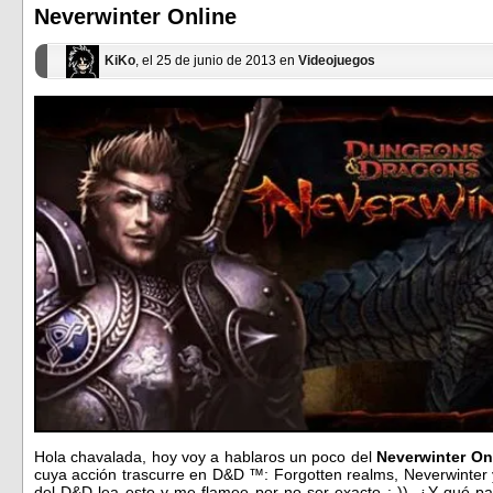
ventana
ventana
Neverwinter Online
nueva)
nueva)
KiKo
, el 25 de junio de 2013 en
Videojuegos
Hola chavalada, hoy voy a hablaros un poco del
Neverwinter On
cuya acción trascurre en D&D ™: Forgotten realms, Neverwinter 
del D&D lea esto y me flamee por no ser exacto :-)). ¿Y qué 