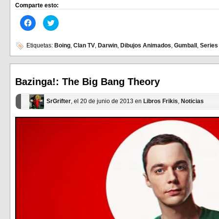
Comparte esto:
Haz
Haz
clic
clic
para
para
compartir
compartir
en
en
Etiquetas:
Boing
,
Clan TV
,
Darwin
,
Dibujos Animados
,
Gumball
,
Series
Facebook
Twitter
(Se
(Se
abre
abre
en
en
una
una
ventana
ventana
Bazinga!: The Big Bang Theory
nueva)
nueva)
SrGrifter
, el 20 de junio de 2013 en
Libros Frikis
,
Noticias