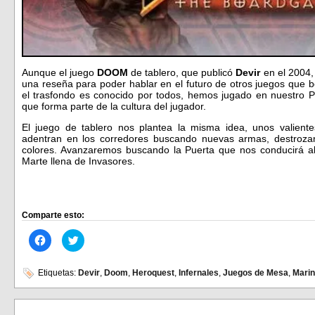
Aunque el juego
DOOM
de tablero, que publicó
Devir
en el 2004,
una reseña para poder hablar en el futuro de otros juegos que 
el trasfondo es conocido por todos, hemos jugado en nuestro P
que forma parte de la cultura del jugador.
El juego de tablero nos plantea la misma idea, unos valien
adentran en los corredores buscando nuevas armas, destroza
colores. Avanzaremos buscando la Puerta que nos conducirá al
Marte llena de Invasores.
Comparte esto:
Haz
Haz
clic
clic
para
para
compartir
compartir
en
en
Etiquetas:
Devir
,
Doom
,
Heroquest
,
Infernales
,
Juegos de Mesa
,
Mari
Facebook
Twitter
(Se
(Se
abre
abre
en
en
una
una