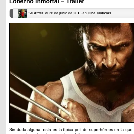
Lobezno inmortal – Trailer
nueva)
nueva)
SrGrifter
, el 28 de junio de 2013 en
Cine
,
Noticias
Sin duda alguna, esta es la típica peli de superhéroes en la que