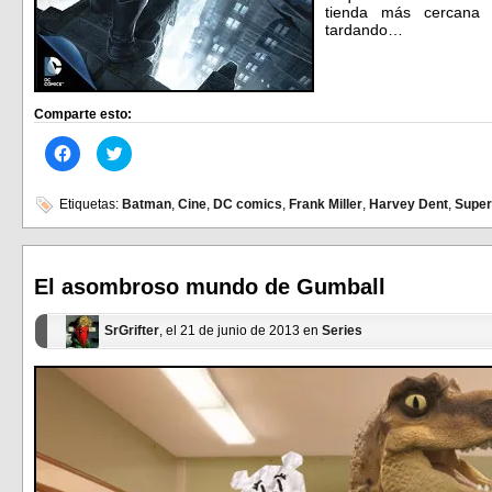
tienda más cercana 
tardando…
Comparte esto:
Haz
Haz
clic
clic
para
para
compartir
compartir
en
en
Etiquetas:
Batman
,
Cine
,
DC comics
,
Frank Miller
,
Harvey Dent
,
Supe
Facebook
Twitter
(Se
(Se
abre
abre
en
en
una
una
ventana
ventana
El asombroso mundo de Gumball
nueva)
nueva)
SrGrifter
, el 21 de junio de 2013 en
Series