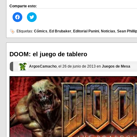
Comparte esto:
Haz
Haz
clic
clic
para
para
compartir
compartir
en
en
Etiquetas:
Cómics
,
Ed Brubaker
,
Editorial Panini
,
Noticias
,
Sean Philli
Facebook
Twitter
(Se
(Se
abre
abre
en
en
una
una
ventana
ventana
DOOM: el juego de tablero
nueva)
nueva)
ArgosCamacho
, el 26 de junio de 2013 en
Juegos de Mesa