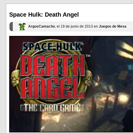
abre
abre
en
en
una
una
ventana
ventana
Space Hulk: Death Angel
nueva)
nueva)
ArgosCamacho
, el 19 de junio de 2013 en
Juegos de Mesa