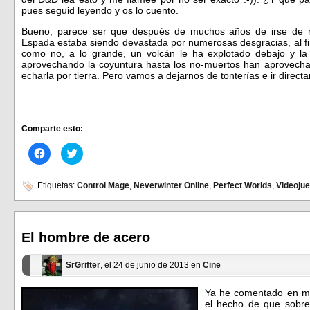
pues seguid leyendo y os lo cuento.
Bueno, parece ser que después de muchos años de irse de ros
Espada estaba siendo devastada por numerosas desgracias, al fin
como no, a lo grande, un volcán le ha explotado debajo y la
aprovechando la coyuntura hasta los no-muertos han aprovecha
echarla por tierra. Pero vamos a dejarnos de tonterías e ir direc
Comparte esto:
Haz
Haz
clic
clic
para
para
compartir
compartir
en
en
Etiquetas:
Control Mage
,
Neverwinter Online
,
Perfect Worlds
,
Videoju
Facebook
Twitter
(Se
(Se
abre
abre
en
en
una
una
ventana
ventana
El hombre de acero
nueva)
nueva)
SrGrifter
, el 24 de junio de 2013 en
Cine
Ya he comentado en mu
el hecho de que sobre 