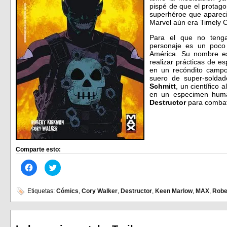
pispé de que el protago
superhéroe que apareci
Marvel aún era Timely
Para el que no tenga
personaje es un poco 
América. Su nombre 
realizar prácticas de e
en un recóndito campo
suero de super-soldad
Schmitt
, un científico 
en un especimen human
Destructor
para combat
Comparte esto:
Haz
Haz
clic
clic
para
para
compartir
compartir
en
en
Etiquetas:
Cómics
,
Cory Walker
,
Destructor
,
Keen Marlow
,
MAX
,
Robe
Facebook
Twitter
(Se
(Se
abre
abre
en
en
una
una
ventana
ventana