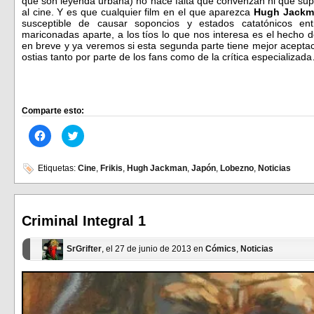
que son leyenda urbana) no hace falta que convenzan ni que sup
al cine. Y es que cualquier film en el que aparezca
Hugh Jackm
susceptible de causar soponcios y estados catatónicos en
mariconadas aparte, a los tíos lo que nos interesa es el hecho d
en breve y ya veremos si esta segunda parte tiene mejor acept
ostias tanto por parte de los fans como de la crítica especializad
Comparte esto:
Haz
Haz
clic
clic
para
para
compartir
compartir
en
en
Etiquetas:
Cine
,
Frikis
,
Hugh Jackman
,
Japón
,
Lobezno
,
Noticias
Facebook
Twitter
(Se
(Se
abre
abre
en
en
una
una
ventana
ventana
Criminal Integral 1
nueva)
nueva)
SrGrifter
, el 27 de junio de 2013 en
Cómics
,
Noticias