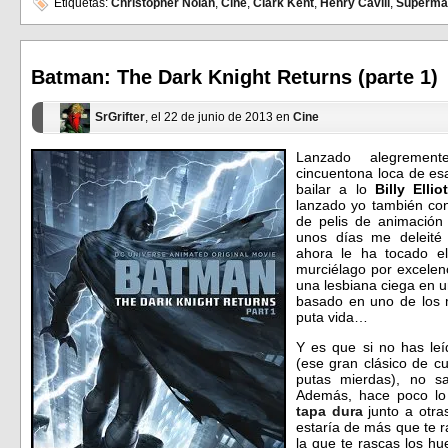
en
en
Etiquetas:
Christopher Nolan
,
Cine
,
Clark Kent
,
Henry Cavill
,
Superma
Facebook
Twitter
(Se
(Se
abre
abre
en
en
una
una
ventana
ventana
Batman: The Dark Knight Returns (parte 1)
nueva)
nueva)
SrGrifter
, el 22 de junio de 2013 en
Cine
Lanzado alegrement
cincuentona loca de esa
bailar a lo
Billy Ellio
lanzado yo también con 
de pelis de animación
unos días me deleité
ahora le ha tocado el
murciélago por excelen
una lesbiana ciega en u
basado en uno de los 
puta vida…
Y es que si no has le
(ese gran clásico de 
putas mierdas), no 
Además, hace poco lo
tapa dura
junto a otra
estaría de más que te r
la que te rascas los hu