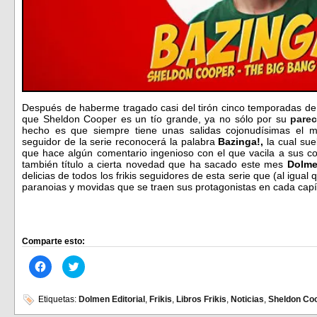
Después de haberme tragado casi del tirón cinco temporadas d
que Sheldon Cooper es un tío grande, ya no sólo por su
pare
hecho es que siempre tiene unas salidas cojonudísimas el m
seguidor de la serie reconocerá la palabra
Bazinga!,
la cual sue
que hace algún comentario ingenioso con el que vacila a sus co
también título a cierta novedad que ha sacado este mes
Dolme
delicias de todos los frikis seguidores de esta serie que (al igual 
paranoias y movidas que se traen sus protagonistas en cada cap
Comparte esto:
Haz
Haz
clic
clic
para
para
compartir
compartir
en
en
Etiquetas:
Dolmen Editorial
,
Frikis
,
Libros Frikis
,
Noticias
,
Sheldon Co
Facebook
Twitter
(Se
(Se