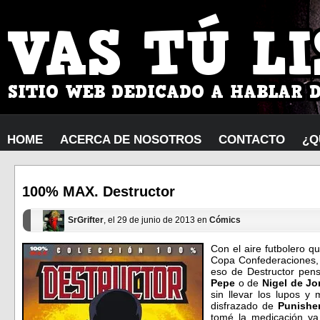
HOME
ACERCA DE NOSOTROS
CONTACTO
¿Q
100% MAX. Destructor
SrGrifter
, el 29 de junio de 2013 en
Cómics
Con el aire futbolero 
Copa Confederaciones, a
eso de Destructor pens
Pepe
o de
Nigel de J
sin llevar los lupos y
disfrazado de
Punishe
tomé la medicación y