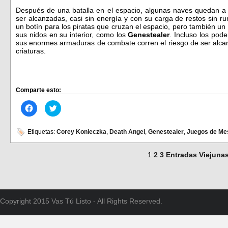
Después de una batalla en el espacio, algunas naves quedan a 
ser alcanzadas, casi sin energía y con su carga de restos sin 
un botín para los piratas que cruzan el espacio, pero también u
sus nidos en su interior, como los
Genestealer
. Incluso los pod
sus enormes armaduras de combate corren el riesgo de ser alca
criaturas.
Comparte esto:
Haz
Haz
clic
clic
para
para
compartir
compartir
en
en
Etiquetas:
Corey Konieczka
,
Death Angel
,
Genestealer
,
Juegos de Me
Facebook
Twitter
(Se
(Se
abre
abre
1
2
3
Entradas Viejuna
en
en
una
una
ventana
ventana
nueva)
nueva)
Copyright 2015 Vas Tú Listo - All Rights Reserved.