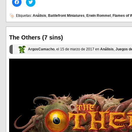
Haz
Haz
clic
clic
para
para
compartir
compartir
en
en
Etiquetas:
Análisis
,
Battlefront Miniatures
,
Erwin Rommel
,
Flames of 
Facebook
Twitter
(Se
(Se
abre
abre
en
en
una
una
ventana
ventana
The Others (7 sins)
nueva)
nueva)
ArgosCamacho
, el 15 de marzo de 2017 en
Análisis
,
Juegos d