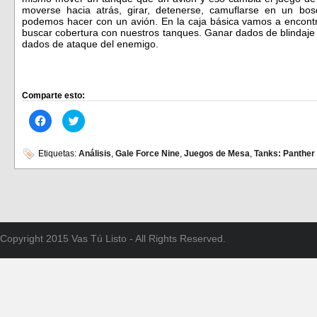
moverse hacia atrás, girar, detenerse, camuflarse en un b
podemos hacer con un avión. En la caja básica vamos a encont
buscar cobertura con nuestros tanques. Ganar dados de blindaje 
dados de ataque del enemigo.
Comparte esto:
Haz
Haz
clic
clic
para
para
compartir
compartir
en
en
Etiquetas:
Análisis
,
Gale Force Nine
,
Juegos de Mesa
,
Tanks: Panther
Facebook
Twitter
(Se
(Se
abre
abre
en
en
una
una
ventana
ventana
nueva)
nueva)
Copyright 2015 Vas Tú Listo - All Rights Reserved.