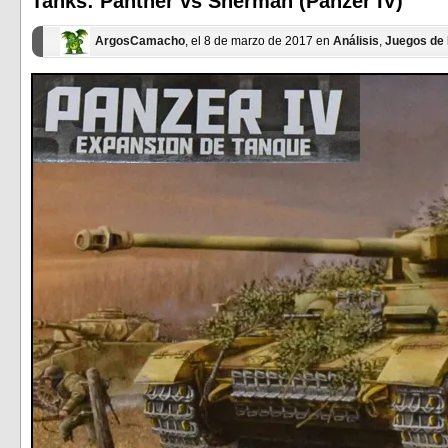
Tanks: Panther vs Sherman (Panzer IV)
nueva)
nueva)
ArgosCamacho
, el 8 de marzo de 2017 en
Análisis
,
Juegos de