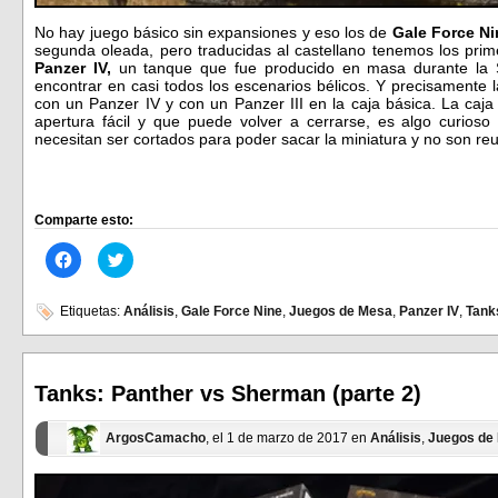
No hay juego básico sin expansiones y eso los de
Gale Force Ni
segunda oleada, pero traducidas al castellano tenemos los prime
Panzer IV,
un tanque que fue producido en masa durante la
encontrar en casi todos los escenarios bélicos. Y precisamente 
con un Panzer IV y con un Panzer III en la caja básica. La caja
apertura fácil y que puede volver a cerrarse, es algo curioso 
necesitan ser cortados para poder sacar la miniatura y no son reut
Comparte esto:
Haz
Haz
clic
clic
para
para
compartir
compartir
en
en
Etiquetas:
Análisis
,
Gale Force Nine
,
Juegos de Mesa
,
Panzer IV
,
Tank
Facebook
Twitter
(Se
(Se
abre
abre
en
en
una
una
ventana
ventana
Tanks: Panther vs Sherman (parte 2)
nueva)
nueva)
ArgosCamacho
, el 1 de marzo de 2017 en
Análisis
,
Juegos de