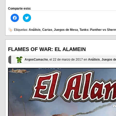
Comparte esto:
Haz
Haz
clic
clic
para
para
compartir
compartir
en
en
Etiquetas:
Análisis
,
Cartas
,
Juegos de Mesa
,
Tanks: Panther vs Sher
Facebook
Twitter
(Se
(Se
abre
abre
en
en
una
una
ventana
ventana
FLAMES OF WAR: EL ALAMEIN
nueva)
nueva)
ArgosCamacho
, el 22 de marzo de 2017 en
Análisis
,
Juegos d