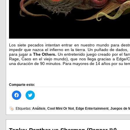
Los siete pecados intentan entrar en nuestro mundo para destru
impedir que nazca el infierno en la tierra. Un puñado de dados,
para jugar a
The Others.
Un entretenido juego creado por el f
Rage, Caos en el viejo mundo), que nos llega gracias a Edge/C
una duración de 90 minutos. Para mayores de 14 años por su tem
Comparte esto:
Haz
Haz
clic
clic
para
para
compartir
compartir
en
en
Etiquetas:
Análisis
,
Cool Mini Or Not
,
Edge Entertainment
,
Juegos de 
Facebook
Twitter
(Se
(Se
abre
abre
en
en
una
una
ventana
ventana