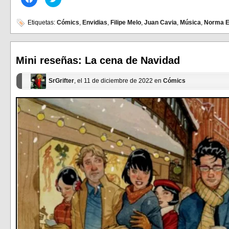
clic
clic
para
para
compartir
compartir
en
en
Etiquetas:
Cómics
,
Envidias
,
Filipe Melo
,
Juan Cavia
,
Música
,
Norma Ed
Facebook
Twitter
(Se
(Se
abre
abre
en
en
una
una
ventana
ventana
Mini reseñas: La cena de Navidad
nueva)
nueva)
SrGrifter
, el 11 de diciembre de 2022 en
Cómics