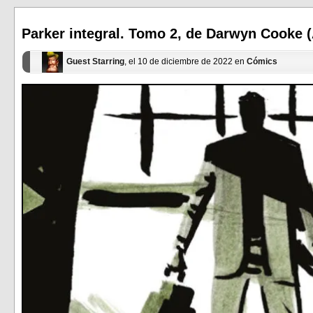
abre
abre
en
en
una
una
ventana
ventana
Parker integral. Tomo 2, de Darwyn Cooke (A
nueva)
nueva)
Guest Starring
, el 10 de diciembre de 2022 en
Cómics