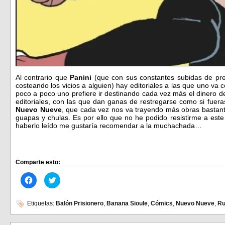
Al contrario que
Panini
(que con sus constantes subidas de pr
costeando los vicios a alguien) hay editoriales a las que uno va
poco a poco uno prefiere ir destinando cada vez más el dinero d
editoriales, con las que dan ganas de restregarse como si fuera
Nuevo Nueve
, que cada vez nos va trayendo más obras bastant
guapas y chulas. Es por ello que no he podido resistirme a este
haberlo leído me gustaría recomendar a la muchachada…
Comparte esto:
Haz
Haz
clic
clic
para
para
compartir
compartir
en
en
Etiquetas:
Balón Prisionero
,
Banana Sioule
,
Cómics
,
Nuevo Nueve
,
Ru
Facebook
Twitter
(Se
(Se
abre
abre