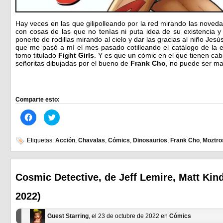
Hay veces en las que gilipolleando por la red mirando las noved
con cosas de las que no tenías ni puta idea de su existencia 
ponerte de rodillas mirando al cielo y dar las gracias al niño Jes
que me pasó a mí el mes pasado cotilleando el catálogo de la e
tomo titulado
Fight Girls
. Y es que un cómic en el que tienen ca
señoritas dibujadas por el bueno de
Frank Cho
, no puede ser m
Comparte esto:
Haz
Haz
clic
clic
para
para
compartir
compartir
en
en
Etiquetas:
Acción
,
Chavalas
,
Cómics
,
Dinosaurios
,
Frank Cho
,
Moztro
Facebook
Twitter
(Se
(Se
abre
abre
en
en
una
una
ventana
ventana
Cosmic Detective, de Jeff Lemire, Matt Kind
nueva)
nueva)
2022)
Guest Starring
, el 23 de octubre de 2022 en
Cómics