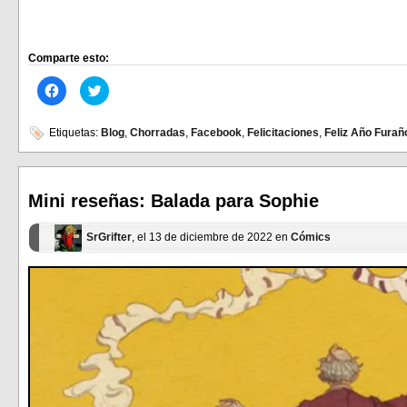
Comparte esto:
Haz
Haz
clic
clic
para
para
compartir
compartir
en
en
Etiquetas:
Blog
,
Chorradas
,
Facebook
,
Felicitaciones
,
Feliz Año Furañ
Facebook
Twitter
(Se
(Se
abre
abre
en
en
una
una
ventana
ventana
Mini reseñas: Balada para Sophie
nueva)
nueva)
SrGrifter
, el 13 de diciembre de 2022 en
Cómics