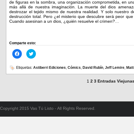
de figuras en la sombra, una organización comprometida, en una 
más allá de nuestra imaginación. La muerte del dios amenaz
destrozar el tejido mismo de nuestra realidad. Y solo nuestro d
destrucción total. Pero ¿el misterio que descubre será peor que
Cuando asesinan a un dios, ¿quién resuelve el crimen?…
Comparte esto:
Haz
Haz
clic
clic
para
para
compartir
compartir
en
en
Etiquetas:
Astiberri Ediciones
,
Cómics
,
David Rubín
,
Jeff Lemire
,
Matt
Facebook
Twitter
(Se
(Se
abre
abre
1
2
3
Entradas Viejuna
en
en
una
una
ventana
ventana
nueva)
nueva)
Copyright 2015 Vas Tú Listo - All Rights Reserved.