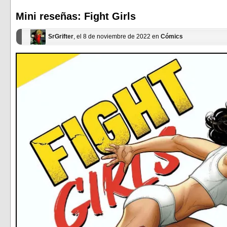
en
en
una
una
ventana
ventana
Mini reseñas: Fight Girls
nueva)
nueva)
SrGrifter
, el 8 de noviembre de 2022 en
Cómics