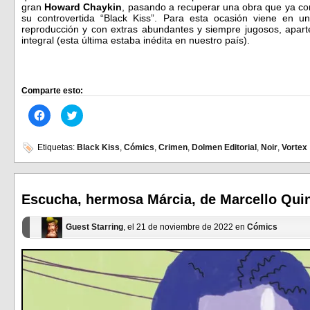
gran
Howard Chaykin
, pasando a recuperar una obra que ya con
su controvertida “Black Kiss”. Para esta ocasión viene en 
reproducción y con extras abundantes y siempre jugosos, apart
integral (esta última estaba inédita en nuestro país).
Comparte esto:
Haz
Haz
clic
clic
para
para
compartir
compartir
en
en
Etiquetas:
Black Kiss
,
Cómics
,
Crimen
,
Dolmen Editorial
,
Noir
,
Vortex
Facebook
Twitter
(Se
(Se
abre
abre
en
en
una
una
ventana
ventana
Escucha, hermosa Márcia, de Marcello Quint
nueva)
nueva)
Guest Starring
, el 21 de noviembre de 2022 en
Cómics