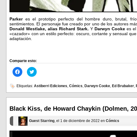
Parker
es el prototipo perfecto del hombre duro, brutal, fr
sentimientos. El personaje fue creado por uno de los autores má
Donald Westlake, alias Richard Stark.
Y
Darwyn Cooke
es el
«cazador» con un estilo perfecto: oscuro, cortante y sensual que 
adaptación.
Comparte esto:
Haz
Haz
clic
clic
para
para
compartir
compartir
en
en
Etiquetas:
Astiberri Ediciones
,
Cómics
,
Darwyn Cooke
,
Ed Brubaker
,
Facebook
Twitter
(Se
(Se
abre
abre
en
en
una
una
ventana
ventana
Black Kiss, de Howard Chaykin (Dolmen, 20
nueva)
nueva)
Guest Starring
, el 1 de diciembre de 2022 en
Cómics