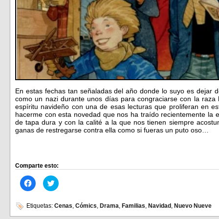
En estas fechas tan señaladas del año donde lo suyo es dejar 
como un nazi durante unos días para congraciarse con la raza
espíritu navideño con una de esas lecturas que proliferan en es
hacerme con esta novedad que nos ha traído recientemente la e
de tapa dura y con la calité a la que nos tienen siempre acost
ganas de restregarse contra ella como si fueras un puto oso…
Comparte esto:
Haz
Haz
clic
clic
para
para
compartir
compartir
en
en
Etiquetas:
Cenas
,
Cómics
,
Drama
,
Familias
,
Navidad
,
Nuevo Nueve
Facebook
Twitter
(Se
(Se