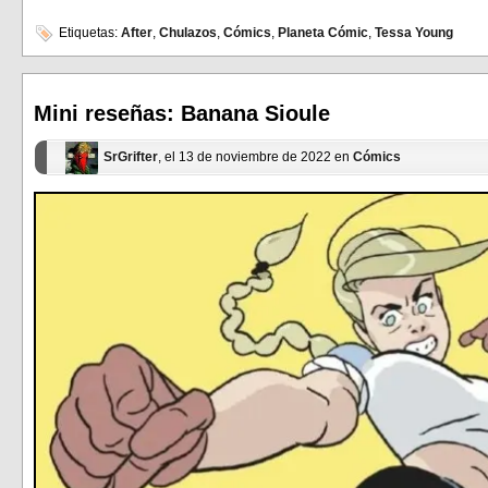
para
para
compartir
compartir
en
en
Etiquetas:
After
,
Chulazos
,
Cómics
,
Planeta Cómic
,
Tessa Young
Facebook
Twitter
(Se
(Se
abre
abre
en
en
una
una
ventana
ventana
Mini reseñas: Banana Sioule
nueva)
nueva)
SrGrifter
, el 13 de noviembre de 2022 en
Cómics