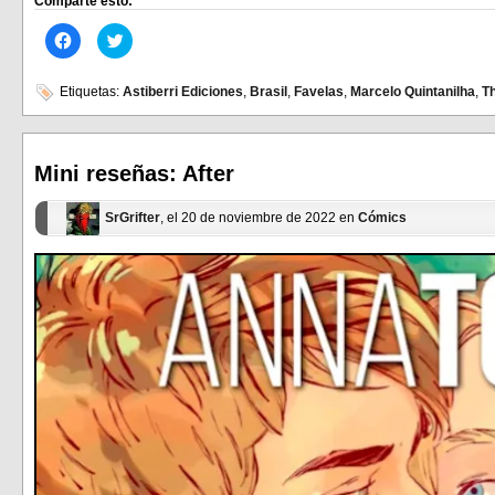
Comparte esto:
Haz
Haz
clic
clic
para
para
compartir
compartir
en
en
Etiquetas:
Astiberri Ediciones
,
Brasil
,
Favelas
,
Marcelo Quintanilha
,
Th
Facebook
Twitter
(Se
(Se
abre
abre
en
en
una
una
ventana
ventana
Mini reseñas: After
nueva)
nueva)
SrGrifter
, el 20 de noviembre de 2022 en
Cómics