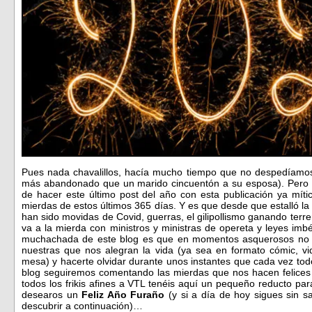
Pues nada chavalillos, hacía mucho tiempo que no despedíamos
más abandonado que un marido cincuentón a su esposa). Pero h
de hacer este último post del año con esta publicación ya mí
mierdas de estos últimos 365 días. Y es que desde que estalló la
han sido movidas de Covid, guerras, el gilipollismo ganando ter
va a la mierda con ministros y ministras de opereta y leyes imb
muchachada de este blog es que en momentos asquerosos no 
nuestras que nos alegran la vida (ya sea en formato cómic, vid
mesa) y hacerte olvidar durante unos instantes que cada vez to
blog seguiremos comentando las mierdas que nos hacen felices 
todos los frikis afines a VTL tenéis aquí un pequeño reducto pa
desearos un
Feliz Año Furaño
(y si a día de hoy sigues sin 
descubrir a continuación)…