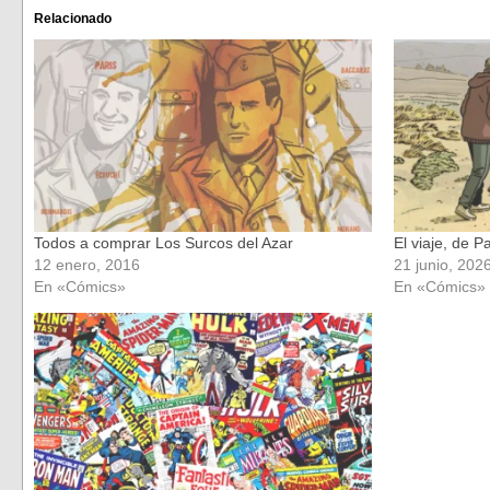
Facebook
Twitter
(Se
(Se
Relacionado
abre
abre
en
en
una
una
ventana
ventana
nueva)
nueva)
Todos a comprar Los Surcos del Azar
El viaje, de P
12 enero, 2016
21 junio, 202
En «Cómics»
En «Cómics»