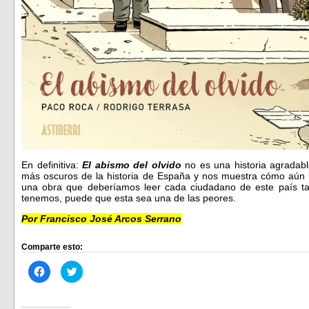
En definitiva:
El abismo del olvido
no es una historia agradab
más oscuros de la historia de España y nos muestra cómo aún
una obra que deberíamos leer cada ciudadano de este país ta
tenemos, puede que esta sea una de las peores.
Por Francisco José Arcos Serrano
Comparte esto:
Haz
Haz
clic
clic
para
para
compartir
compartir
en
en