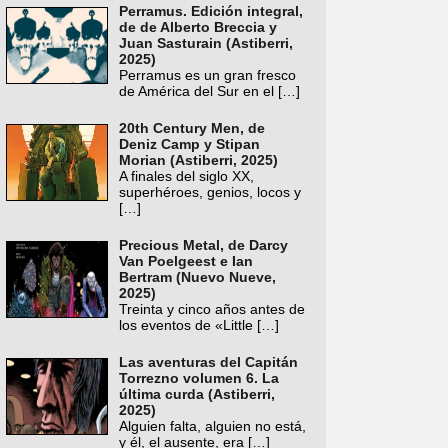
Perramus. Edición integral,
de de Alberto Breccia y
Juan Sasturain (Astiberri,
2025)
Perramus es un gran fresco
de América del Sur en el
[…]
20th Century Men, de
Deniz Camp y Stipan
Morian (Astiberri, 2025)
A finales del siglo XX,
superhéroes, genios, locos y
[…]
Precious Metal, de Darcy
Van Poelgeest e Ian
Bertram (Nuevo Nueve,
2025)
Treinta y cinco años antes de
los eventos de «Little
[…]
Las aventuras del Capitán
Torrezno volumen 6. La
última curda (Astiberri,
2025)
Alguien falta, alguien no está,
y él, el ausente, era
[…]