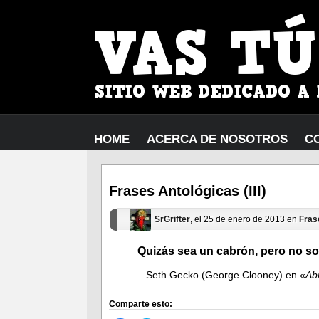
HOME
ACERCA DE NOSOTROS
C
Frases Antológicas (III)
SrGrifter
, el 25 de enero de 2013 en
Fras
Quizás sea un cabrón, pero no so
– Seth Gecko (George Clooney) en «
Ab
Comparte esto: