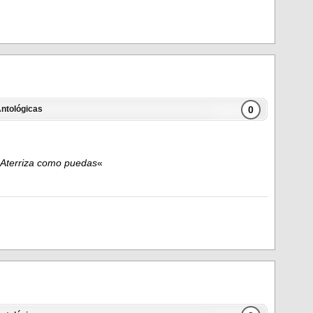
0
ntológicas
Aterriza como puedas
«