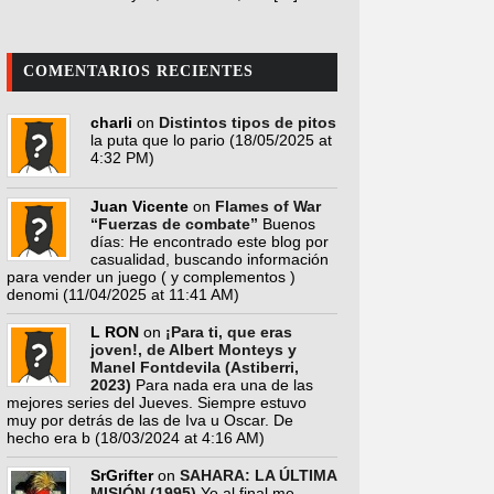
COMENTARIOS RECIENTES
charli
on
Distintos tipos de pitos
la puta que lo pario
(18/05/2025 at
4:32 PM)
Juan Vicente
on
Flames of War
“Fuerzas de combate”
Buenos
días: He encontrado este blog por
casualidad, buscando información
para vender un juego ( y complementos )
denomi
(11/04/2025 at 11:41 AM)
L RON
on
¡Para ti, que eras
joven!, de Albert Monteys y
Manel Fontdevila (Astiberri,
2023)
Para nada era una de las
mejores series del Jueves. Siempre estuvo
muy por detrás de las de Iva u Oscar. De
hecho era b
(18/03/2024 at 4:16 AM)
SrGrifter
on
SAHARA: LA ÚLTIMA
MISIÓN (1995)
Yo al final me