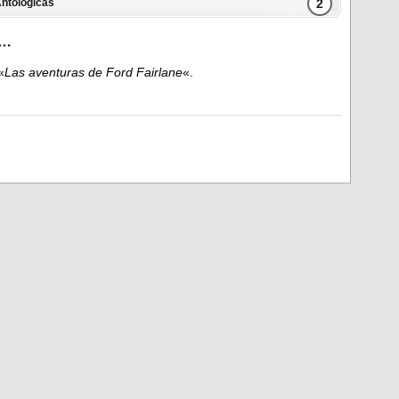
2
ntológicas
s…
«
Las aventuras de Ford Fairlane
«.