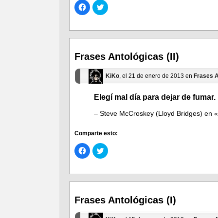
Haz
Haz
clic
clic
para
para
compartir
compartir
en
en
Facebook
Twitter
(Se
(Se
abre
abre
en
en
Frases Antológicas (II)
una
una
ventana
ventana
nueva)
nueva)
KiKo
, el 21 de enero de 2013 en
Frases A
Elegí mal día para dejar de fumar.
– Steve McCroskey (Lloyd Bridges) en «
Comparte esto:
Haz
Haz
clic
clic
para
para
compartir
compartir
en
en
Facebook
Twitter
(Se
(Se
abre
abre
en
en
Frases Antológicas (I)
una
una
ventana
ventana
nueva)
nueva)