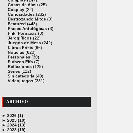
Compras
(147)
Cosas de Almu
(25)
Cosplay
(22)
Curiosidades
(232)
Destrozando Mitos
(9)
Featured
(448)
Frases Antológicas
(3)
Friki Pornacas
(8)
Jeroglíficos
(22)
Juegos de Mesa
(242)
Libros Frikis
(66)
Noticias
(820)
Personajes
(30)
Pufazos Fifa
(7)
Reflexiones
(129)
Series
(112)
Sin categoría
(40)
Videojuegos
(281)
ARCHIVO
►
2026 (1)
►
junio (1)
2025 (10)
►
noviembre (1)
2024 (13)
►
octubre (1)
diciembre (4)
2023 (19)