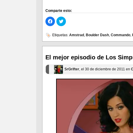
Comparte esto:
Haz
Haz
clic
clic
para
para
compartir
compartir
en
en
Etiquetas:
Amstrad
,
Boulder Dash
,
Commando
,
Facebook
Twitter
(Se
(Se
abre
abre
en
en
una
una
ventana
ventana
El mejor episodio de Los Sim
nueva)
nueva)
SrGrifter
, el 30 de diciembre de 2011 en
C