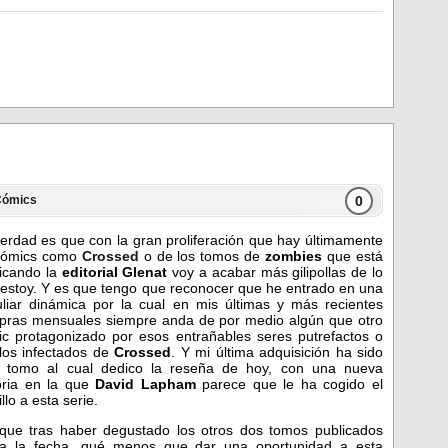
0
Cómics
erdad es que con la gran proliferación que hay últimamente
cómics como
Crossed
o de los tomos de
zombies
que está
icando la
editorial Glenat
voy a acabar más gilipollas de lo
estoy. Y es que tengo que reconocer que he entrado en una
liar dinámica por la cual en mis últimas y más recientes
pras mensuales siempre anda de por medio algún que otro
c protagonizado por esos entrañables seres putrefactos o
los infectados de
Crossed
. Y mi última adquisición ha sido
e tomo al cual dedico la reseña de hoy, con una nueva
oria en la que
David Lapham
parece que le ha cogido el
illo a esta serie.
que tras haber degustado los otros dos tomos publicados
ta la fecha, qué menos que dar una oportunidad a esta