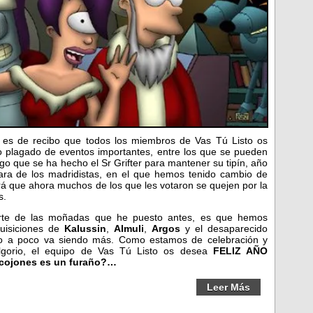
 es de recibo que todos los miembros de Vas Tú Listo os
o plagado de eventos importantes, entre los que se pueden
o que se ha hecho el Sr Grifter para mantener su tipín, año
ara de los madridistas, en el que hemos tenido cambio de
á que ahora muchos de los que les votaron se quejen por la
s.
arte de las moñadas que he puesto antes, es que hemos
uisiciones de
Kalussin
,
Almuli
,
Argos
y el desaparecido
oco a poco va siendo más. Como estamos de celebración y
olgorio, el equipo de Vas Tú Listo os desea
FELIZ AÑO
cojones es un furaño?…
Leer Más