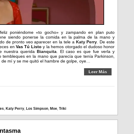
feliz poniéndome «to gocho» y zampando en plan puto
ene siendo ponerse la comida en la palma de la mano y
do de pronto veo aparecer en la tele a
Katy Perry
. De este
veces en
Vas Tú Listo
y la hemos otorgado el dudoso honor
de nuestra querida
Bianquita
. El caso es que fue verla y
 tembleques en la mano que parecía que tenía Parkinson,
ó de mí y se me quitó el hambre de golpe, oye…
Leer Más
des
,
Katy Perry
,
Los Simpson
,
Moe
,
Triki
antasma