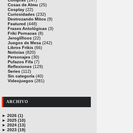
Compras
(147)
Cosas de Almu
(25)
Cosplay
(22)
Curiosidades
(232)
Destrozando Mitos
(9)
Featured
(448)
Frases Antológicas
(3)
Friki Pornacas
(8)
Jeroglíficos
(22)
Juegos de Mesa
(242)
Libros Frikis
(66)
Noticias
(820)
Personajes
(30)
Pufazos Fifa
(7)
Reflexiones
(129)
Series
(112)
Sin categoría
(40)
Videojuegos
(281)
ARCHIVO
►
2026 (1)
►
junio (1)
2025 (10)
►
noviembre (1)
2024 (13)
►
octubre (1)
diciembre (4)
2023 (19)