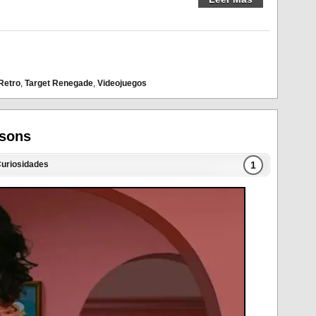
Retro
,
Target Renegade
,
Videojuegos
psons
1
uriosidades