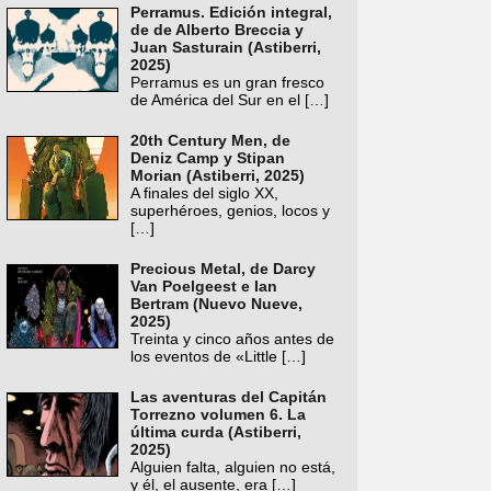
Perramus. Edición integral,
de de Alberto Breccia y
Juan Sasturain (Astiberri,
2025)
Perramus es un gran fresco
de América del Sur en el
[…]
20th Century Men, de
Deniz Camp y Stipan
Morian (Astiberri, 2025)
A finales del siglo XX,
superhéroes, genios, locos y
[…]
Precious Metal, de Darcy
Van Poelgeest e Ian
Bertram (Nuevo Nueve,
2025)
Treinta y cinco años antes de
los eventos de «Little
[…]
Las aventuras del Capitán
Torrezno volumen 6. La
última curda (Astiberri,
2025)
Alguien falta, alguien no está,
y él, el ausente, era
[…]