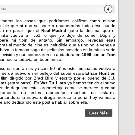
4
ine
tantas las cosas que podríamos calificar como misión
sible que si uno se pone a enumerarlas todas eso puede
un no parar: que el
Real Madrid
gane la décima, que el
mida
vuelva a Tve1, o que yo deje de comer Dupis y
upere mi tipín de antaño. Sin embargo, llevadas esas
bras al mundo del cine es ineludible que a uno no le venga a
abeza la famosa saga de películas basadas en la mítica serie
elevisión y que comezaron su andadura en
1996
con un
Tom
se
hecho todavía un buen mozo.
aso es que a sus ya casi 50 años este muchacho vuelve a
rse de nuevo en el pellejo del súper espía
Ethan Hunt
en
 film dirigido por
Brad Bird
y escrito por el bueno de
J.J.
ams
(entre otros). En
Vas Tú Listo
ya hemos tenido el sumo
er de degustar este largometraje como se merece, y como
uramente en estos momentos muchos os estaréis
untando si la nueva entrega merece la pena, hoy vamos a
elarlo dedicando este post a hablar sobre ella.
Leer Más