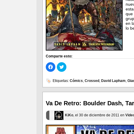
nuev
est
que 
grup
en l
lo b
Comparte esto:
Haz
Haz
clic
clic
para
para
compartir
compartir
en
en
Etiquetas:
Cómics
,
Crossed
,
David Lapham
,
Gia
Facebook
Twitter
(Se
(Se
abre
abre
en
en
una
una
ventana
ventana
Va De Retro: Boulder Dash, T
nueva)
nueva)
KiKo
, el 30 de diciembre de 2011 en
Vide