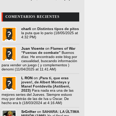
COMENTARIOS RECIENTES
charli
on
Distintos tipos de pitos
la puta que lo pario
(18/05/2025 at
4:32 PM)
Juan Vicente
on
Flames of War
“Fuerzas de combate”
Buenos
días: He encontrado este blog por
casualidad, buscando información
para vender un juego ( y complementos )
denomi
(11/04/2025 at 11:41 AM)
L RON
on
¡Para ti, que eras
joven!, de Albert Monteys y
Manel Fontdevila (Astiberri,
2023)
Para nada era una de las
mejores series del Jueves. Siempre estuvo
muy por detrás de las de Iva u Oscar. De
hecho era b
(18/03/2024 at 4:16 AM)
SrGrifter
on
SAHARA: LA ÚLTIMA
MISIÓN (1995)
Yo al final me