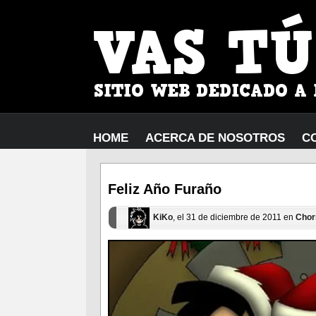
HOME
ACERCA DE NOSOTROS
C
Feliz Año Furaño
KiKo
, el 31 de diciembre de 2011 en
Chor