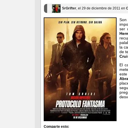
SrGrifter
, el 29 de diciembre de 2011 en
C
Son 
impo
ser 
Her
rec
pala
la c
de t
Crui
El c
mete
este
Abr
plac
seg
preg
desv
Comparte esto: