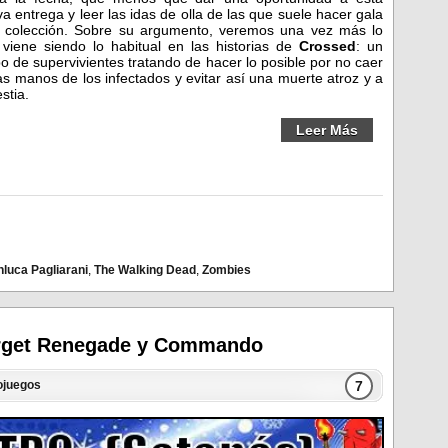
a entrega y leer las idas de olla de las que suele hacer gala
a colección. Sobre su argumento, veremos una vez más lo
viene siendo lo habitual en las historias de
Crossed
: un
o de supervivientes tratando de hacer lo posible por no caer
as manos de los infectados y evitar así una muerte atroz y a
estia.
Leer Más
nluca Pagliarani
,
The Walking Dead
,
Zombies
arget Renegade y Commando
7
ojuegos