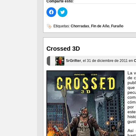
Comparte esto:
Haz
Haz
clic
clic
para
para
compartir
compartir
en
en
Etiquetas:
Chorradas
,
Fin de Año
,
Furaño
Facebook
Twitter
(Se
(Se
abre
abre
en
en
una
una
ventana
ventana
Crossed 3D
nueva)
nueva)
SrGrifter
, el 31 de diciembre de 2011 en
La v
de 
publ
que 
pecu
com
cómi
por 
est
hist
gust
Así 
has