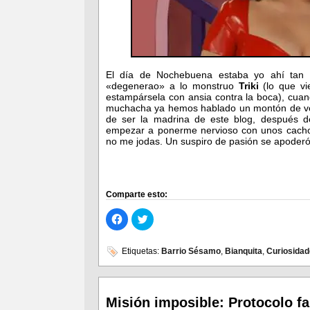
El día de Nochebuena estaba yo ahí tan 
«degenerao» a lo monstruo
Triki
(lo que vi
estampársela con ansia contra la boca), cuan
muchacha ya hemos hablado un montón de 
de ser la madrina de este blog, después 
empezar a ponerme nervioso con unos cacho
no me jodas. Un suspiro de pasión se apoder
Comparte esto:
Haz
Haz
clic
clic
para
para
compartir
compartir
en
en
Etiquetas:
Barrio Sésamo
,
Bianquita
,
Curiosida
Facebook
Twitter
(Se
(Se
abre
abre
en
en
una
una
ventana
ventana
Misión imposible: Protocolo f
nueva)
nueva)