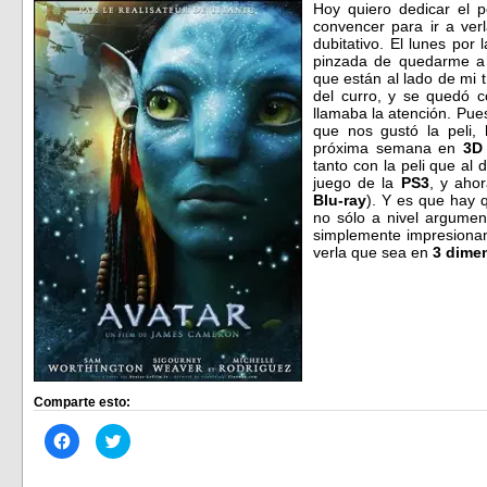
Hoy quiero dedicar el p
convencer para ir a ver
dubitativo. El lunes por l
pinzada de quedarme a v
que están al lado de mi t
del curro, y se quedó c
llamaba la atención. Pue
que nos gustó la peli,
próxima semana en
3D
tanto con la peli que al 
juego de la
PS3
, y aho
Blu-ray
). Y es que hay q
no sólo a nivel argumen
simplemente impresionan
verla que sea en
3 dime
Comparte esto:
Haz
Haz
clic
clic
para
para
compartir
compartir