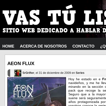
HOME
ACERCA DE NOSOTROS
CONTACTO
¿Q
AEON FLUX
SrGrifter
, el 31 de diciembre de 2009 en
Series
Hoy he estado en e
F
navideños, y me he lle
mirando en la sección
pack que recoge la s
Seguro que a la mayorí
suene será seguramente
años protagonizada po
vosotros conoce la seri