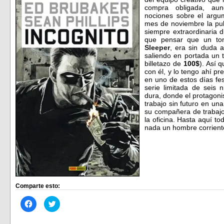
compra obligada, au
nociones sobre el argu
mes de noviembre la pub
siempre extraordinaria 
que pensar que un tom
Sleeper
, era sin duda 
saliendo en portada un 
billetazo de
100$
). Así 
con él, y lo tengo ahí 
en uno de estos días fe
serie limitada de seis
dura, donde el protagonis
trabajo sin futuro en un
su compañera de trabajo
la oficina. Hasta aquí t
nada un hombre corrient
Comparte esto:
Haz
Haz
clic
clic
para
para
compartir
compartir