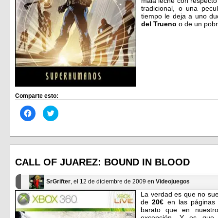
mala leche con respecto 
tradicional, o una pecu
tiempo le deja a uno du
del Trueno
o de un pobr
Comparte esto:
Haz
Haz
clic
clic
para
para
compartir
compartir
en
en
Facebook
Twitter
(Se
(Se
abre
abre
en
en
CALL OF JUAREZ: BOUND IN BLOOD
una
una
ventana
ventana
nueva)
nueva)
SrGrifter
, el 12 de diciembre de 2009 en
Videojuegos
La verdad es que no sue
de
20€
en las páginas 
barato que en nuestr
excepción. Y es que