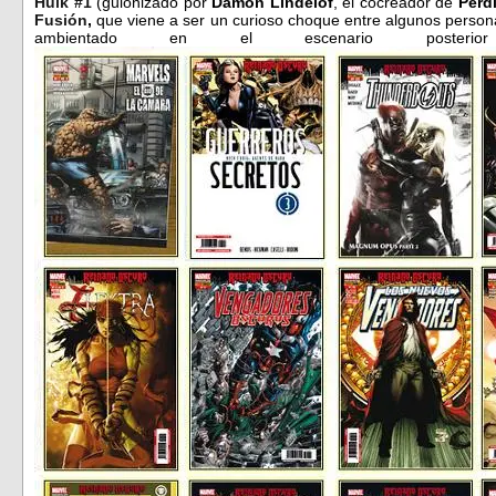
Hulk #1
(guionizado por
Damon Lindelof
, el cocreador de
Perd
Fusión
,
que viene a ser un curioso choque entre algunos perso
ambientado en el escenario po