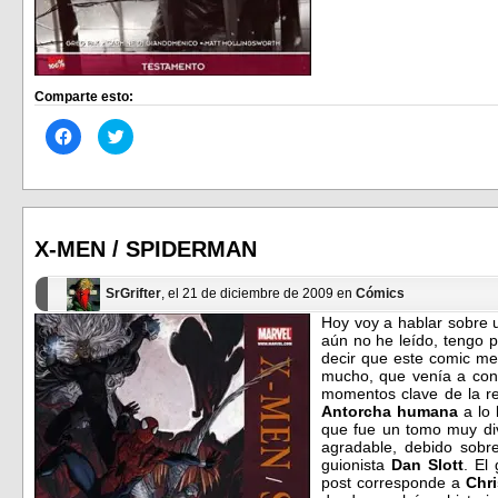
Comparte esto:
Haz
Haz
clic
clic
para
para
compartir
compartir
en
en
Facebook
Twitter
(Se
(Se
abre
abre
en
en
X-MEN / SPIDERMAN
una
una
ventana
ventana
nueva)
nueva)
SrGrifter
, el 21 de diciembre de 2009 en
Cómics
Hoy voy a hablar sobre 
aún no he leído, tengo 
decir que este comic m
mucho, que venía a cont
momentos clave de la r
Antorcha humana
a lo
que fue un tomo muy div
agradable, debido sobre
guionista
Dan Slott
. El
post corresponde a
Chr