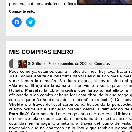
personajes de esa calaña se refiere.
Comparte esto:
Haz
Haz
clic
clic
para
para
compartir
compartir
en
en
Facebook
Twitter
(Se
(Se
abre
abre
en
en
MIS COMPRAS ENERO
una
una
ventana
ventana
nueva)
nueva)
SrGrifter
, el 26 de diciembre de 2009 en
Compras
Pues como ya estamos casi a finales de mes, hoy toca hacer r
2010
, donde aparte de los títulos habituales que sigo mes a mes
y me llaman la atención. Sin duda alguna, si hay un título al
«Marvels: El ojo de la cámara»
, que viene a ser algo así com
titulada
Marvels
, la obra maestra que lanzó al estrellato a
aficionado a los comics debería leer esta obra, de la que tengo q
con las que más he disfrutado en mis años de lector). De nue
Sheldon,
a través del cual seremos partícipes de la perspectiv
cuanto ocurre en el Universo Marvel: desde la reinvención de
L
Patrulla-X
. Otra novedad que tengo ganas de leer es el
Ultima
un emotivo relato que recuerda el
heroísmo
de nuestro amistoso
ocurridas en la saga
Ultimatum
, a través del punto de vista
novedades que no aparecen en la lista y que también pienso p