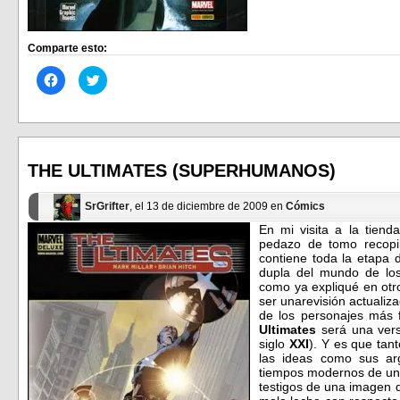
Comparte esto:
Haz
Haz
clic
clic
para
para
compartir
compartir
en
en
Facebook
Twitter
(Se
(Se
abre
abre
en
en
THE ULTIMATES (SUPERHUMANOS)
una
una
ventana
ventana
nueva)
nueva)
SrGrifter
, el 13 de diciembre de 2009 en
Cómics
En mi visita a la tiend
pedazo de tomo recopil
contiene toda la etapa
dupla del mundo de l
como ya expliqué en ot
ser unarevisión actuali
de los personajes más 
Ultimates
será una ver
siglo
XXI
). Y es que tan
las ideas como sus ar
tiempos modernos de un
testigos de una imagen 