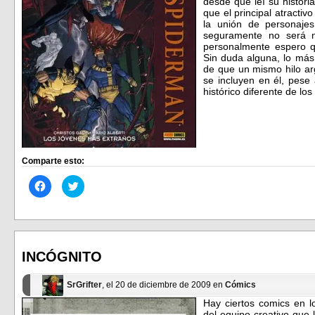
desde que leí su histor
que el principal atractiv
la unión de personajes
seguramente no será 
personalmente espero q
Sin duda alguna, lo más
de que un mismo hilo arg
se incluyen en él, pese
histórico diferente de los
Comparte esto:
Haz
Haz
clic
clic
para
para
compartir
compartir
en
en
Facebook
Twitter
(Se
(Se
abre
abre
en
en
INCÓGNITO
una
una
ventana
ventana
nueva)
nueva)
SrGrifter
, el 20 de diciembre de 2009 en
Cómics
Hay ciertos comics en 
del equipo creativo que 