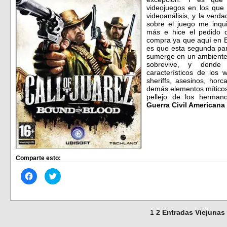
videojuegos en los que 
videoanálisis, y la verd
sobre el juego me inqu
más e hice el pedido 
compra ya que aquí en 
es que esta segunda pa
sumerge en un ambiente 
sobrevive, y donde 
característicos de los 
sheriffs, asesinos, horc
demás elementos míticos
pellejo
de los
hermano
Guerra Civil Americana
Comparte esto:
Haz
Haz
clic
clic
para
para
compartir
compartir
en
en
Facebook
Twitter
(Se
(Se
1
2
Entradas Viejunas
abre
abre
en
en