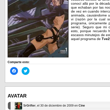
conocí allá por la déca
que echaban por las no
de vez en cuando interc
animada, causándome una
vi (razón por la cual 
programa, únicamente p
serie). Seguro que mi 
esto, porque recuerdo 
escasos minutejos de es
aquel programa de
Tve2
Comparte esto:
Haz
Haz
clic
clic
para
para
compartir
compartir
en
en
Facebook
Twitter
(Se
(Se
abre
abre
en
en
AVATAR
una
una
ventana
ventana
nueva)
nueva)
SrGrifter
, el 30 de diciembre de 2009 en
Cine