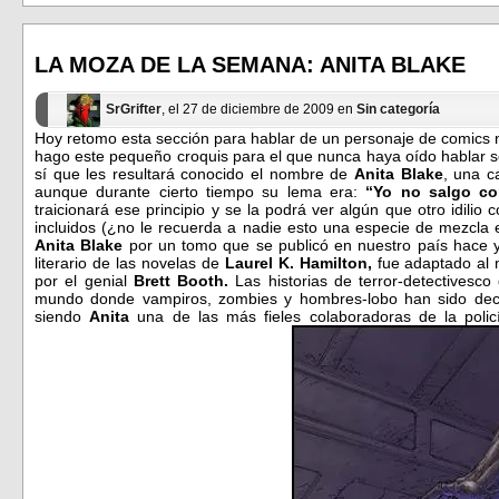
en
en
Facebook
Twitter
(Se
(Se
abre
abre
en
en
LA MOZA DE LA SEMANA: ANITA BLAKE
una
una
ventana
ventana
nueva)
nueva)
SrGrifter
, el 27 de diciembre de 2009 en
Sin categoría
Hoy retomo esta sección para hablar de un personaje de comics 
hago este pequeño croquis para el que nunca haya oído hablar sobr
sí que les resultará conocido el nombre de
Anita Blake
, una c
aunque durante cierto tiempo su lema era:
“Yo no salgo co
traicionará ese principio y se la podrá ver algún que otro idilio
incluidos (¿no le recuerda a nadie esto una especie de mezcla
Anita Blake
por un tomo que se publicó en nuestro país hace y
literario de las novelas de
Laurel K. Hamilton,
fue adaptado al
por el genial
Brett Booth.
Las historias de terror-detectivesc
mundo donde vampiros, zombies y hombres-lobo han sido dec
siendo
Anita
una de las más fieles colaboradoras de la poli