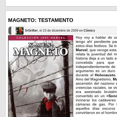
compartir
compartir
en
en
Facebook
Twitter
(Se
(Se
abre
abre
en
en
MAGNETO: TESTAMENTO
una
una
ventana
ventana
nueva)
nueva)
SrGrifter
, el 23 de diciembre de 2009 en
Cómics
Hoy voy a hablar de u
tengo ahí pendiente p
estos días festivos. Se t
Marvel
, que recoge esta
relata la juventud del
historia deja a un lado 
concebida para que c
independientemente de 
argumento es un duro re
durante el
Holocausto
Amo del Magnetismo,
M
ascensión del nazismo 
creencias raciales, se 
era asesinado brutal
convertido en un
«Son
incinerar los cadávere
cámaras de gas. Por t
aquellos días oscuro
convirtieron en el homb