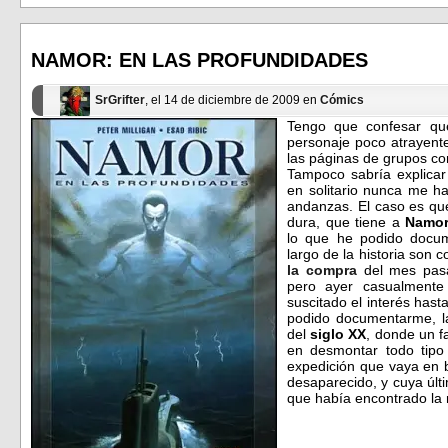
en
en
Facebook
Twitter
(Se
(Se
abre
abre
en
en
NAMOR: EN LAS PROFUNDIDADES
una
una
ventana
ventana
nueva)
nueva)
SrGrifter
, el 14 de diciembre de 2009 en
Cómics
Tengo que confesar q
personaje poco atrayente
las páginas de grupos 
Tampoco sabría explicar
en solitario nunca me 
andanzas. El caso es qu
dura, que tiene a
Namo
lo que he podido docum
largo de la historia son
la compra
del mes pasa
pero ayer casualment
suscitado el interés hast
podido documentarme, la
del
siglo XX
, donde un f
en desmontar todo tipo 
expedición que vaya en b
desaparecido, y cuya últ
que había encontrado la