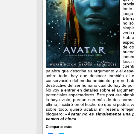
próx
tanto 
juego
Blu-r
no só
simpl
verla
Habrá
especi
de ot
buen
innum
fasci
cuent
palabra que describa su argumento y el espec
sobre todo, hay que destacar también el cla
conservación del medio ambiente, por no hab
destructivo del ser humano cuando hay de por
No voy a entrar en detalles sobre el argumen
potenciales espectadores. Este post era sim
la haya visto, porque son más de dos horas 
último, incidiré en el hecho de que si podéis 
sobre todo, quiero acabar mi reseña refleja
bloguero:
«Avatar no es simplemente una p
vamos al cine».
Comparte esto: