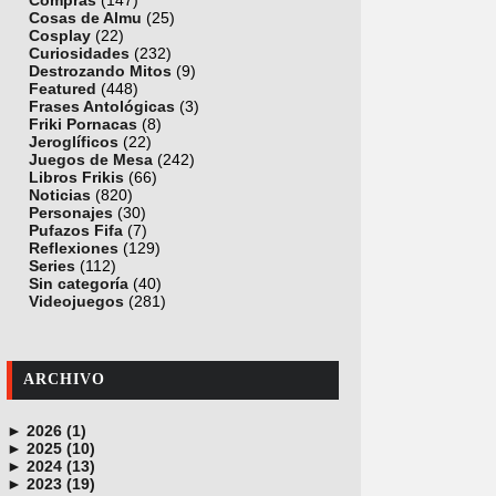
Compras
(147)
Cosas de Almu
(25)
Cosplay
(22)
Curiosidades
(232)
Destrozando Mitos
(9)
Featured
(448)
Frases Antológicas
(3)
Friki Pornacas
(8)
Jeroglíficos
(22)
Juegos de Mesa
(242)
Libros Frikis
(66)
Noticias
(820)
Personajes
(30)
Pufazos Fifa
(7)
Reflexiones
(129)
Series
(112)
Sin categoría
(40)
Videojuegos
(281)
ARCHIVO
►
2026 (1)
►
junio (1)
2025 (10)
►
noviembre (1)
2024 (13)
►
octubre (1)
diciembre (4)
2023 (19)