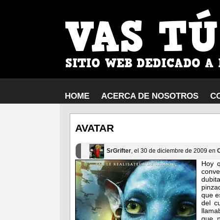
HOME
ACERCA DE NOSOTROS
C
AVATAR
SrGrifter
, el 30 de diciembre de 2009 en
Hoy q
conve
dubita
pinza
que e
del c
llama
que n