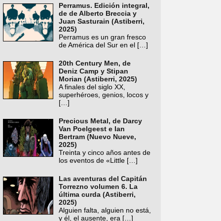
Perramus. Edición integral,
de de Alberto Breccia y
Juan Sasturain (Astiberri,
2025)
Perramus es un gran fresco
de América del Sur en el
[…]
20th Century Men, de
Deniz Camp y Stipan
Morian (Astiberri, 2025)
A finales del siglo XX,
superhéroes, genios, locos y
[…]
Precious Metal, de Darcy
Van Poelgeest e Ian
Bertram (Nuevo Nueve,
2025)
Treinta y cinco años antes de
los eventos de «Little
[…]
Las aventuras del Capitán
Torrezno volumen 6. La
última curda (Astiberri,
2025)
Alguien falta, alguien no está,
y él, el ausente, era
[…]