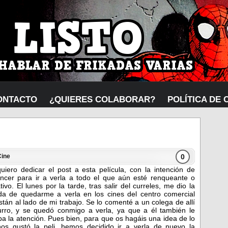
ONTACTO
¿QUIERES COLABORAR?
POLÍTICA DE 
0
Cine
uiero dedicar el post a esta película, con la intención de
ncer para ir a verla a todo el que aún esté renqueante o
tivo. El lunes por la tarde, tras salir del curreles, me dio la
da de quedarme a verla en los cines del centro comercial
stán al lado de mi trabajo. Se lo comenté a un colega de allí
urro, y se quedó conmigo a verla, ya que a él también le
ba la atención. Pues bien, para que os hagáis una idea de lo
os gustó la peli, hemos decidido ir a verla de nuevo la