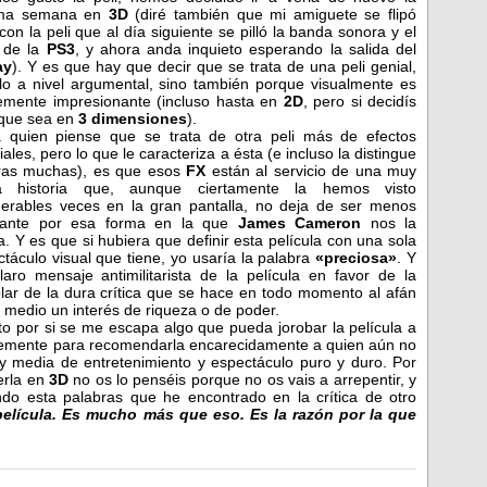
ima semana en
3D
(diré también que mi amiguete se flipó
con la peli que al día siguiente se pilló la banda sonora y el
 de la
PS3
, y ahora anda inquieto esperando la salida del
ay
). Y es que hay que decir que se trata de una peli genial,
lo a nivel argumental, sino también porque visualmente es
emente impresionante (incluso hasta en
2D
, pero si decidís
 que sea en
3 dimensiones
).
 quien piense que se trata de otra peli más de efectos
ales, pero lo que le caracteriza a ésta (e incluso la distingue
ras muchas), es que esos
FX
están al servicio de una muy
a historia que, aunque ciertamente la hemos visto
erables veces en la gran pantalla, no deja de ser menos
nante por esa forma en la que
James Cameron
nos la
a.
Y es que si hubiera que definir esta película con una sola
táculo visual que tiene, yo usaría la palabra
«preciosa»
. Y
ro mensaje antimilitarista de la película en favor de la
lar de la dura crítica que se hace en todo momento al afán
 medio un interés de riqueza o de poder.
to por si se me escapa algo que pueda jorobar la película a
plemente para recomendarla encarecidamente a quien aún no
y media de entretenimiento y espectáculo puro y duro. Por
verla en
3D
no os lo penséis porque no os vais a arrepentir, y
ndo esta palabras que he encontrado en la crítica de otro
elícula. Es mucho más que eso. Es la razón por la que