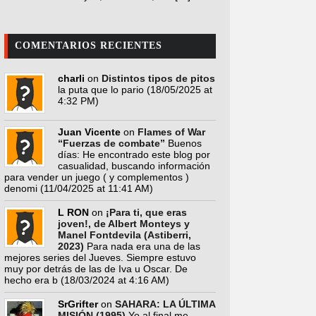
COMENTARIOS RECIENTES
charli
on
Distintos tipos de pitos
la puta que lo pario
(18/05/2025 at
4:32 PM)
Juan Vicente
on
Flames of War
“Fuerzas de combate”
Buenos
días: He encontrado este blog por
casualidad, buscando información
para vender un juego ( y complementos )
denomi
(11/04/2025 at 11:41 AM)
L RON
on
¡Para ti, que eras
joven!, de Albert Monteys y
Manel Fontdevila (Astiberri,
2023)
Para nada era una de las
mejores series del Jueves. Siempre estuvo
muy por detrás de las de Iva u Oscar. De
hecho era b
(18/03/2024 at 4:16 AM)
SrGrifter
on
SAHARA: LA ÚLTIMA
MISIÓN (1995)
Yo al final me