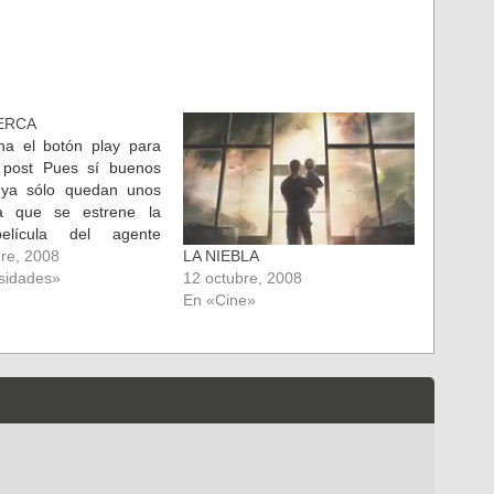
CERCA
ncha el botón play para
e post Pues sí buenos
, ya sólo quedan unos
a que se estrene la
elícula del agente
n mas clase y estilo de
re, 2008
LA NIEBLA
ia del cine. Esta nueva
sidades»
12 octubre, 2008
eva por título "Quantum
En «Cine»
" (que los seguidores