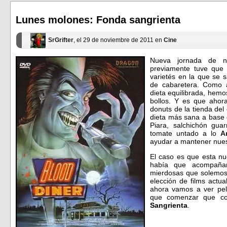
en
en
una
una
ventana
ventana
Lunes molones: Fonda sangrienta
nueva)
nueva)
SrGrifter
, el 29 de noviembre de 2011 en
Cine
Nueva jornada de 
previamente tuve que
varietés en la que se 
de cabaretera. Como 
dieta equilibrada, hem
bollos. Y es que ahor
donuts de la tienda del
dieta más sana a base 
Piara, salchichón gu
tomate untado a lo
A
ayudar a mantener nuest
El caso es que esta nu
había que acompañar
mierdosas que solemos
elección de films actua
ahora vamos a ver pel
que comenzar que c
Sangrienta
.