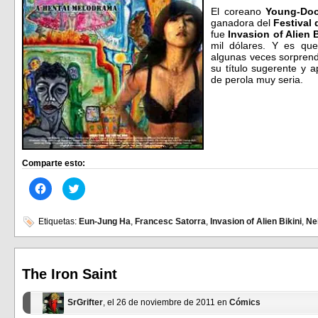
El coreano
Young-Do
ganadora del
Festival
fue
Invasion of Alien B
mil dólares. Y es que
algunas veces sorprend
su título sugerente y 
de perola muy seria.
Comparte esto:
Haz
Haz
clic
clic
para
para
compartir
compartir
en
en
Etiquetas:
Eun-Jung Ha
,
Francesc Satorra
,
Invasion of Alien Bikini
,
Ne
Facebook
Twitter
(Se
(Se
abre
abre
en
en
una
una
ventana
ventana
The Iron Saint
nueva)
nueva)
SrGrifter
, el 26 de noviembre de 2011 en
Cómics