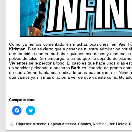
Como ya hemos comentado en muchas ocasiones, en
Vas Tú
Kirkman
. Bien es cierto que a pesar de nuestra admiración por 
que también tiene en su haber guiones mierdosos y más malos 
polvos de talco. Sin embargo, a un tío que no deja de deleitar
Vivientes
se le perdona todo. El caso es que hace unos días e
un servidor peinando a nuestras
Barbies
, cuando de pronto entre
de que aún no habíamos dedicado unas palabrejas a lo último
que vamos ya sin más dilación a ver de qué va este cómic titulad
Comparte esto:
Haz
Haz
clic
clic
para
para
compartir
compartir
en
en
Etiquetas:
Arteche
,
Capitán América
,
Cómics
,
Noticias
,
Rob Liefeld
,
R
Facebook
Twitter
(Se
(Se