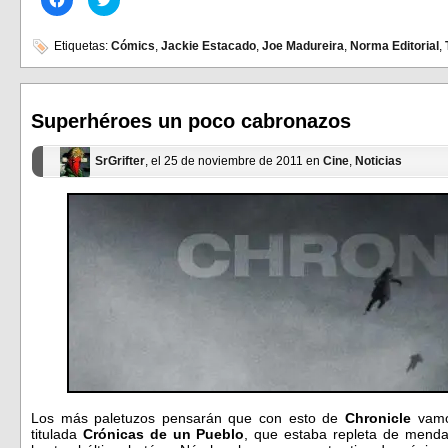
clic
clic
para
para
compartir
compartir
en
en
Etiquetas:
Cómics
,
Jackie Estacado
,
Joe Madureira
,
Norma Editorial
,
Facebook
Twitter
(Se
(Se
abre
abre
en
en
una
una
ventana
ventana
Superhéroes un poco cabronazos
nueva)
nueva)
SrGrifter
, el 25 de noviembre de 2011 en
Cine
,
Noticias
Los más paletuzos pensarán que con esto de
Chronicle
vamos
titulada
Crónicas de un Pueblo
, que estaba repleta de mend