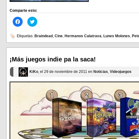
Comparte esto:
Haz
Haz
clic
clic
para
para
compartir
compartir
en
en
Etiquetas:
Braindead
,
Cine
,
Hermanos Calatrava
,
Lunes Molones
,
Pet
Facebook
Twitter
(Se
(Se
abre
abre
en
en
una
una
ventana
ventana
¡Más juegos indie pa la saca!
nueva)
nueva)
KiKo
, el 29 de noviembre de 2011 en
Noticias
,
Videojuegos