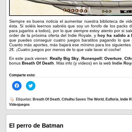
Siempre es buena noticia el aumentar nuestra biblioteca de vi
ésta. Si soléis leernos sabréis que soy un forofo de los packs 
para jugarlos a todos), por lo que siempre estoy atento por si sa
order de la próxima oferta del Indie Royale, y
hoy ha salido a 
que puedes conseguir cuatro juegos baratitos pagando lo que
Cuanto más aportes, más bajará ese mínimo para los siguiente
2€. ¡Cuatro juegos por menos de lo que vale lavar el coche!
En este pack vienen:
Really Big Sky
,
Runespell: Overture
,
Cth
bonus
Breath Of Death
. Más info (y vídeos) en la web
Indie Roy
Comparte esto:
Haz
Haz
clic
clic
para
para
compartir
compartir
en
en
Etiquetas:
Breath Of Death
,
Cthulhu Saves The World
,
Eufloria
,
Indie 
Facebook
Twitter
Videojuegos
(Se
(Se
abre
abre
en
en
una
una
ventana
ventana
nueva)
nueva)
El perro de Batman