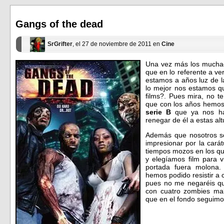
abre
abre
en
en
una
una
ventana
ventana
Gangs of the dead
nueva)
nueva)
SrGrifter
, el 27 de noviembre de 2011 en
Cine
Una vez más los muchac
que en lo referente a ve
estamos a años luz de l
lo mejor nos estamos qu
films?. Pues mira, no te
que con los años hemos 
serie B
que ya nos ha
renegar de él a estas alt
Además que nosotros s
impresionar por la carát
tiempos mozos en los q
y elegíamos film para 
portada fuera molona
hemos podido resistir a 
pues no me negaréis qu
con cuatro zombies mal
que en el fondo seguimo