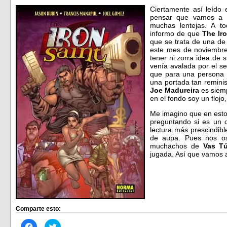
Ciertamente así leído 
pensar que vamos a 
muchas lentejas. A t
informo de que
The Ir
que se trata de una d
este mes de noviembre,
tener ni zorra idea de
venía avalada por el se
que para una persona
una portada tan reminis
Joe Madureira
es siemp
en el fondo soy un flojo
Me imagino que en esto
preguntando si es un 
lectura más prescindib
de aupa. Pues nos os
muchachos de
Vas Tú
jugada. Así que vamos 
Comparte esto:
Haz
Haz