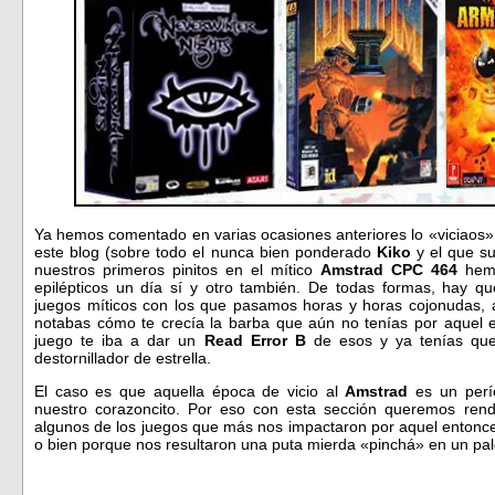
Ya hemos comentado en varias ocasiones anteriores lo «viciao
este blog (sobre todo el nunca bien ponderado
Kiko
y el que s
nuestros primeros pinitos en el mítico
Amstrad CPC 464
hemo
epilépticos un día sí y otro también. De todas formas, hay q
juegos míticos con los que pasamos horas y horas cojonudas, 
notabas cómo te crecía la barba que aún no tenías por aquel en
juego te iba a dar un
Read Error B
de esos y ya tenías que 
destornillador de estrella.
El caso es que aquella época de vicio al
Amstrad
es un perí
nuestro corazoncito. Por eso con esta sección queremos rendi
algunos de los juegos que más nos impactaron por aquel entonce
o bien porque nos resultaron una puta mierda «pinchá» en un pa