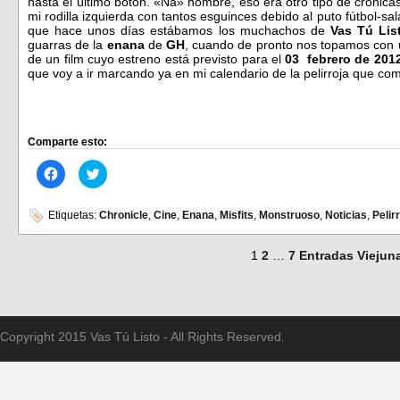
hasta el último botón. «Ná» hombre, eso era otro tipo de crónic
mi rodilla izquierda con tantos esguinces debido al puto fútbol-sal
que hace unos días estábamos los muchachos de
Vas Tú Lis
guarras de la
enana
de
GH
, cuando de pronto nos topamos con u
de un film cuyo estreno está previsto para el
03 febrero de 2012
que voy a ir marcando ya en mi calendario de la pelirroja que com
Comparte esto:
Haz
Haz
clic
clic
para
para
compartir
compartir
en
en
Etiquetas:
Chronicle
,
Cine
,
Enana
,
Misfits
,
Monstruoso
,
Noticias
,
Pelir
Facebook
Twitter
(Se
(Se
abre
abre
1
2
…
7
Entradas Viejun
en
en
una
una
ventana
ventana
nueva)
nueva)
Copyright 2015 Vas Tú Listo - All Rights Reserved.