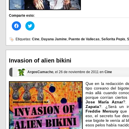
Comparte esto:
Haz
Haz
clic
clic
para
para
compartir
compartir
en
en
Etiquetas:
Cine
,
Dayana Jamine
,
Puente de Vallecas
,
Señorita Pepis
,
S
Facebook
Twitter
(Se
(Se
abre
abre
en
en
una
una
ventana
ventana
Invasion of alien bikini
nueva)
nueva)
ArgosCamacho
, el 26 de noviembre de 2011 en
Cine
Que en la redacción 
tipo coreano del bigot
más allá cuando conoci
porque corrían cierto
Jose María Aznar
?.
Zapata
?. ¿Será un i
Freddie Mercury
que 
eso, el secreto fue de
ese bigote le venía al 
esos pelos había nacid