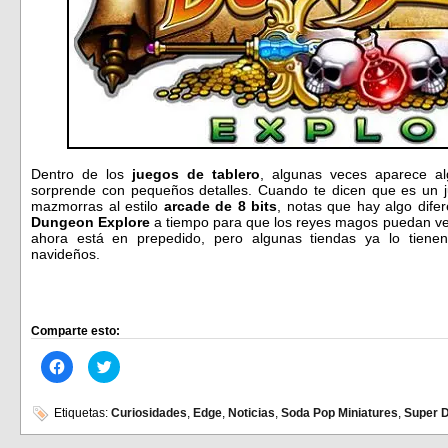
Dentro de los
juegos de tablero
, algunas veces aparece al
sorprende con pequeños detalles. Cuando te dicen que es un j
mazmorras al estilo
arcade de 8 bits
, notas que hay algo dife
Dungeon Explore
a tiempo para que los reyes magos puedan ve
ahora está en prepedido, pero algunas tiendas ya lo tiene
navideños.
Comparte esto:
Haz
Haz
clic
clic
para
para
compartir
compartir
en
en
Etiquetas:
Curiosidades
,
Edge
,
Noticias
,
Soda Pop Miniatures
,
Super 
Facebook
Twitter
(Se
(Se
abre
abre