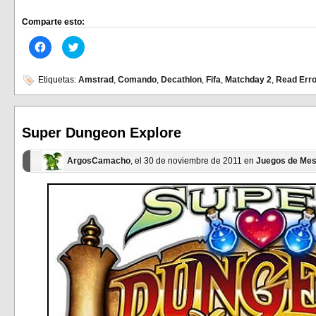
Comparte esto:
Haz
Haz
clic
clic
para
para
compartir
compartir
en
en
Etiquetas:
Amstrad
,
Comando
,
Decathlon
,
Fifa
,
Matchday 2
,
Read Erro
Facebook
Twitter
(Se
(Se
abre
abre
en
en
una
una
ventana
ventana
Super Dungeon Explore
nueva)
nueva)
ArgosCamacho
, el 30 de noviembre de 2011 en
Juegos de Me