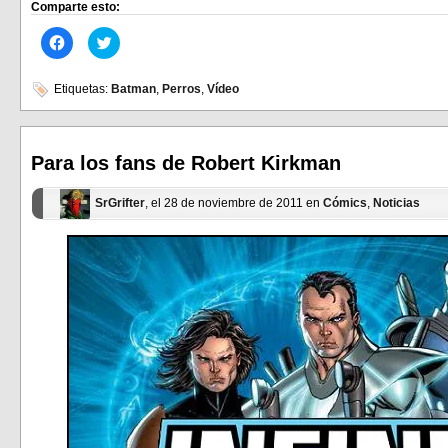
Comparte esto:
Haz
Haz
clic
clic
para
para
compartir
compartir
en
en
Etiquetas:
Batman
,
Perros
,
Vídeo
Facebook
Twitter
(Se
(Se
abre
abre
en
en
una
una
ventana
ventana
Para los fans de Robert Kirkman
nueva)
nueva)
SrGrifter
, el 28 de noviembre de 2011 en
Cómics
,
Noticias