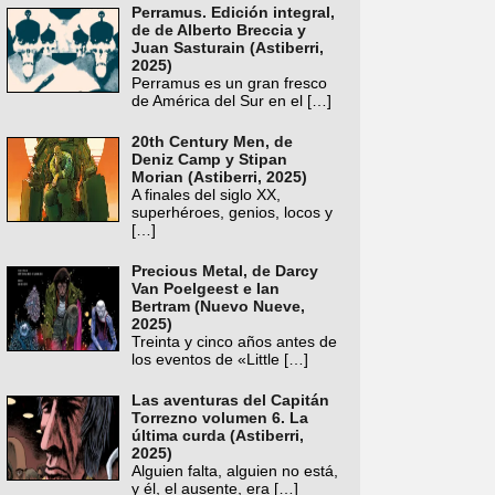
Perramus. Edición integral,
de de Alberto Breccia y
Juan Sasturain (Astiberri,
2025)
Perramus es un gran fresco
de América del Sur en el
[…]
20th Century Men, de
Deniz Camp y Stipan
Morian (Astiberri, 2025)
A finales del siglo XX,
superhéroes, genios, locos y
[…]
Precious Metal, de Darcy
Van Poelgeest e Ian
Bertram (Nuevo Nueve,
2025)
Treinta y cinco años antes de
los eventos de «Little
[…]
Las aventuras del Capitán
Torrezno volumen 6. La
última curda (Astiberri,
2025)
Alguien falta, alguien no está,
y él, el ausente, era
[…]