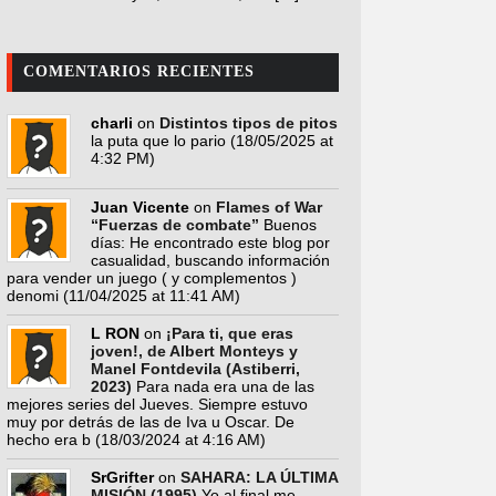
COMENTARIOS RECIENTES
charli
on
Distintos tipos de pitos
la puta que lo pario
(18/05/2025 at
4:32 PM)
Juan Vicente
on
Flames of War
“Fuerzas de combate”
Buenos
días: He encontrado este blog por
casualidad, buscando información
para vender un juego ( y complementos )
denomi
(11/04/2025 at 11:41 AM)
L RON
on
¡Para ti, que eras
joven!, de Albert Monteys y
Manel Fontdevila (Astiberri,
2023)
Para nada era una de las
mejores series del Jueves. Siempre estuvo
muy por detrás de las de Iva u Oscar. De
hecho era b
(18/03/2024 at 4:16 AM)
SrGrifter
on
SAHARA: LA ÚLTIMA
MISIÓN (1995)
Yo al final me