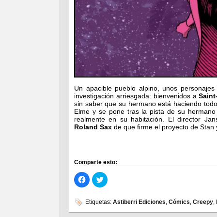
Un apacible pueblo alpino, unos personajes 
investigación arriesgada: bienvenidos a
Saint
sin saber que su hermano está haciendo todo 
Elme y se pone tras la pista de su herman
realmente en su habitación. El director J
Roland Sax
de que firme el proyecto de Stan y
Comparte esto:
Haz
Haz
clic
clic
para
para
compartir
compartir
en
en
Etiquetas:
Astiberri Ediciones
,
Cómics
,
Creepy
,
Facebook
Twitter
(Se
(Se