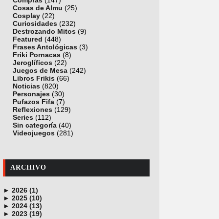
Compras
(147)
Cosas de Almu
(25)
Cosplay
(22)
Curiosidades
(232)
Destrozando Mitos
(9)
Featured
(448)
Frases Antológicas
(3)
Friki Pornacas
(8)
Jeroglíficos
(22)
Juegos de Mesa
(242)
Libros Frikis
(66)
Noticias
(820)
Personajes
(30)
Pufazos Fifa
(7)
Reflexiones
(129)
Series
(112)
Sin categoría
(40)
Videojuegos
(281)
ARCHIVO
►
2026 (1)
►
junio (1)
2025 (10)
►
noviembre (1)
2024 (13)
►
octubre (1)
diciembre (4)
2023 (19)