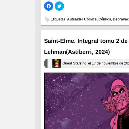
Haz
Haz
clic
clic
para
para
compartir
compartir
en
en
Etiquetas:
Autsaider Cómics
,
Cómics
,
Depravac
Facebook
Twitter
(Se
(Se
abre
abre
en
en
una
una
ventana
ventana
Saint-Elme. Integral tomo 2 de
nueva)
nueva)
Lehman(Astiberri, 2024)
Guest Starring
, el 17 de noviembre de 2