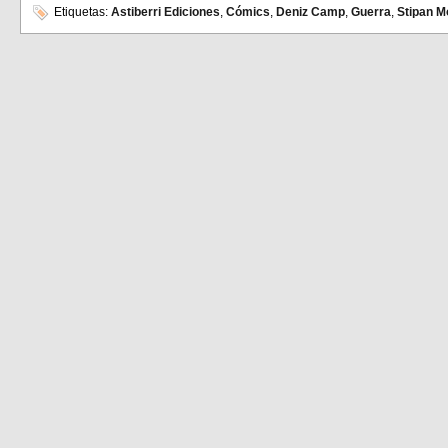
en
en
Etiquetas:
Astiberri Ediciones
,
Cómics
,
Deniz Camp
,
Guerra
,
Stipan M
Facebook
Twitter
(Se
(Se
abre
abre
en
en
una
una
ventana
ventana
nueva)
nueva)