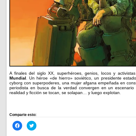
A finales del siglo XX, superhéroes, genios, locos y activista
Mundial
. Un héroe «de hierro» soviético, un presidente estad
cyborg con superpoderes, una mujer afgana empeñada en constr
periodista en busca de la verdad convergen en un escenario 
realidad y ficción se tocan, se solapan… y luego explotan.
Comparte esto:
Haz
Haz
clic
clic
para
para
compartir
compartir