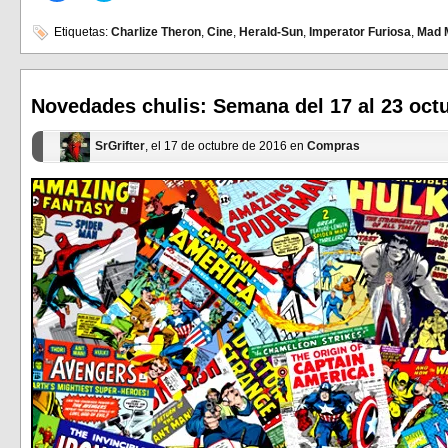
para
para
compartir
compartir
en
en
Etiquetas:
Charlize Theron
,
Cine
,
Herald-Sun
,
Imperator Furiosa
,
Mad 
Facebook
Twitter
(Se
(Se
abre
abre
en
en
una
una
ventana
ventana
Novedades chulis: Semana del 17 al 23 oct
nueva)
nueva)
SrGrifter
, el 17 de octubre de 2016 en
Compras