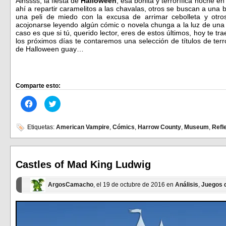
Ainssss, la fiesta de
Halloween
, esa bonita y terrorífica noche e
ahí a repartir caramelitos a las chavalas, otros se buscan a una 
una peli de miedo con la excusa de arrimar cebolleta y otro
acojonarse leyendo algún cómic o novela chunga a la luz de una 
caso es que si tú, querido lector, eres de estos últimos, hoy te 
los próximos días te contaremos una selección de títulos de ter
de Halloween guay…
Comparte esto:
Haz
Haz
clic
clic
para
para
compartir
compartir
en
en
Etiquetas:
American Vampire
,
Cómics
,
Harrow County
,
Museum
,
Refl
Facebook
Twitter
(Se
(Se
abre
abre
en
en
una
una
ventana
ventana
Castles of Mad King Ludwig
nueva)
nueva)
ArgosCamacho
, el 19 de octubre de 2016 en
Análisis
,
Juegos 