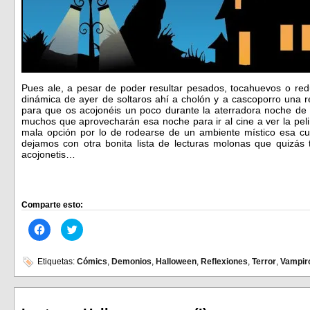
Pues ale, a pesar de poder resultar pesados, tocahuevos o re
dinámica de ayer de soltaros ahí a cholón y a cascoporro una re
para que os acojonéis un poco durante la aterradora noche d
muchos que aprovecharán esa noche para ir al cine a ver la pel
mala opción por lo de rodearse de un ambiente místico esa cu
dejamos con otra bonita lista de lecturas molonas que quizás
acojonetis…
Comparte esto:
Haz
Haz
clic
clic
para
para
compartir
compartir
en
en
Etiquetas:
Cómics
,
Demonios
,
Halloween
,
Reflexiones
,
Terror
,
Vampir
Facebook
Twitter
(Se
(Se
abre
abre
en
en
una
una