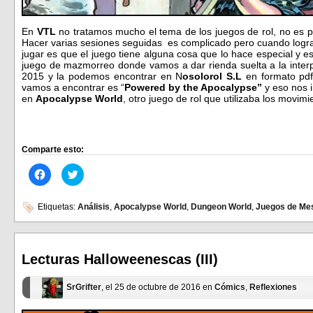
En
VTL
no tratamos mucho el tema de los juegos de rol, no es po
Hacer varias sesiones seguidas es complicado pero cuando logr
jugar es que el juego tiene alguna cosa que lo hace especial y 
juego de mazmorreo donde vamos a dar rienda suelta a la interpr
2015 y la podemos encontrar en N
osolorol S.L
en formato pdf
vamos a encontrar es “
Powered by the Apocalypse”
y eso nos i
en
Apocalypse World
, otro juego de rol que utilizaba los movimi
Comparte esto:
Haz
Haz
clic
clic
para
para
compartir
compartir
en
en
Etiquetas:
Análisis
,
Apocalypse World
,
Dungeon World
,
Juegos de Me
Facebook
Twitter
(Se
(Se
abre
abre
en
en
una
una
ventana
ventana
Lecturas Halloweenescas (III)
nueva)
nueva)
SrGrifter
, el 25 de octubre de 2016 en
Cómics
,
Reflexiones