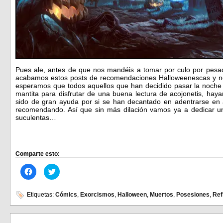
Pues ale, antes de que nos mandéis a tomar por culo por pes
acabamos estos posts de recomendaciones Halloweenescas y no 
esperamos que todos aquellos que han decidido pasar la noch
mantita para disfrutar de una buena lectura de acojonetis, haya
sido de gran ayuda por si se han decantado en adentrarse en
recomendando. Así que sin más dilación vamos ya a dedicar un
suculentas…
Comparte esto:
Haz
Haz
clic
clic
para
para
compartir
compartir
en
en
Etiquetas:
Cómics
,
Exorcismos
,
Halloween
,
Muertos
,
Posesiones
,
Ref
Facebook
Twitter
(Se
(Se
abre
abre
en
en