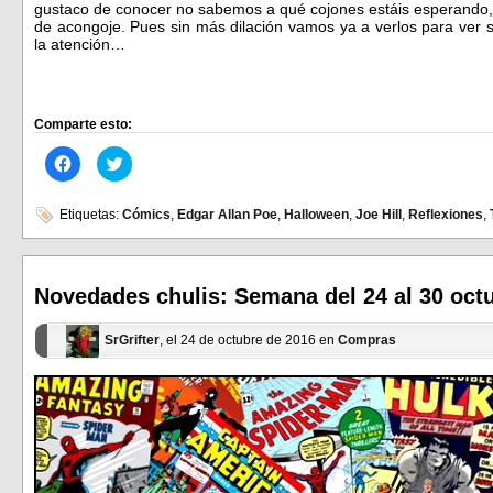
gustaco de conocer no sabemos a qué cojones estáis esperando, 
de acongoje. Pues sin más dilación vamos ya a verlos para ver s
la atención…
Comparte esto:
Haz
Haz
clic
clic
para
para
compartir
compartir
en
en
Etiquetas:
Cómics
,
Edgar Allan Poe
,
Halloween
,
Joe Hill
,
Reflexiones
,
Facebook
Twitter
(Se
(Se
abre
abre
en
en
una
una
ventana
ventana
Novedades chulis: Semana del 24 al 30 oct
nueva)
nueva)
SrGrifter
, el 24 de octubre de 2016 en
Compras