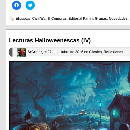
Haz
Haz
clic
clic
para
para
compartir
compartir
en
en
Etiquetas:
Civil War II
,
Compras
,
Editorial Panini
,
Grapas
,
Novedades
,
Facebook
Twitter
(Se
(Se
abre
abre
en
en
una
una
ventana
ventana
Lecturas Halloweenescas (IV)
nueva)
nueva)
SrGrifter
, el 27 de octubre de 2016 en
Cómics
,
Reflexiones