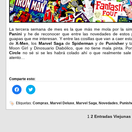
La tercera semana de mes es la que más me mola por la sim
Panini
y he de reconocer que entre las novedades de estos 
guapas que me interesan. Y entre las cosillas que van a caer es
de
X-Men
, los
Marvel Saga
de
Spiderman
y de
Punisher
y t
Moon Girl y Dinosuario Diabólico, que no tiene mala pinta. Por
Circle
no sé si se les habrá colado ahí o que realmente sale
atento…
Comparte esto:
Haz
Haz
clic
clic
para
para
compartir
compartir
en
en
Etiquetas:
Compras
,
Marvel Deluxe
,
Marvel Saga
,
Novedades
,
Punish
Facebook
Twitter
(Se
(Se
abre
abre
1
2
Entradas Viejunas
en
en
una
una
ventana
ventana
nueva)
nueva)