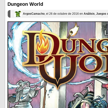
una
una
ventana
ventana
Dungeon World
nueva)
nueva)
ArgosCamacho
, el 26 de octubre de 2016 en
Análisis
,
Juegos 