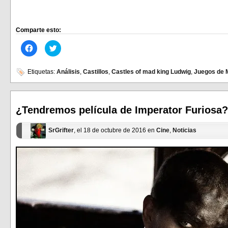
Comparte esto:
Haz
Haz
clic
clic
para
para
compartir
compartir
en
en
Etiquetas:
Análisis
,
Castillos
,
Castles of mad king Ludwig
,
Juegos de 
Facebook
Twitter
(Se
(Se
abre
abre
en
en
una
una
ventana
ventana
¿Tendremos película de Imperator Furiosa?
nueva)
nueva)
SrGrifter
, el 18 de octubre de 2016 en
Cine
,
Noticias