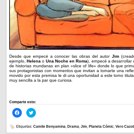
Desde que empecé a conocer las obras del autor
Jim
(cread
ejemplo,
Helena
o
Una Noche en Roma
), empecé a desarrollar 
de historias mundanas en plan «slice of life» donde lo que prima
sus protagonistas con momentos que invitan a tomarte una refle
movido por esta premisa le di una oportunidad a este tomo titu
muy sencilla a la par que curiosa.
Comparte esto:
Haz
Haz
clic
clic
para
para
compartir
compartir
en
en
Etiquetas:
Camile Benyamina
,
Drama
,
Jim
,
Planeta Cómic
,
Vero Cazot
Facebook
Twitter
(Se
(Se