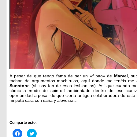
A pesar de que tengo fama de ser un «flipao» de
Marvel
, su
tachan de argumentos machirulos, aquí donde me tenéis me de
Sunstone
(sí, soy fan de esas lesbianitas). Así que cuando 
cómic a modo de spin-off ambientado dentro de ese «uni
oportunidad a pesar de que cierta antigua colaboradora de este 
mi puta cara con saña y alevosía…
Comparte esto:
Haz
Haz
clic
clic