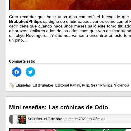
Creo recordar que hace unos días comenté el hecho de que t
Brubaker/Philip
s es digno de emitir babeos varios como con el
decir tiene que cuando hace unos meses salió este tomo titulad
alborozos similares a los de los críos esos que van de madrugad
el Tokyo Revengers. ¿Y qué nos vamos a encontrar en este tom
un pino…
Comparte esto:
Haz
Haz
clic
clic
para
para
compartir
compartir
en
en
Etiquetas:
Ed Brubaker
,
Editorial Panini
,
Pulp
,
Sean Phillips
,
Violencia
Facebook
Twitter
(Se
(Se
abre
abre
en
en
una
una
ventana
ventana
Mini reseñas: Las crónicas de Odio
nueva)
nueva)
SrGrifter
, el 7 de noviembre de 2021 en
Cómics