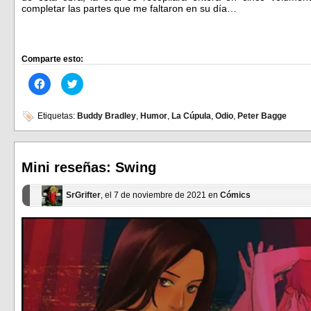
completar las partes que me faltaron en su día…
Comparte esto:
Haz
Haz
clic
clic
para
para
compartir
compartir
en
en
Etiquetas:
Buddy Bradley
,
Humor
,
La Cúpula
,
Odio
,
Peter Bagge
Facebook
Twitter
(Se
(Se
abre
abre
en
en
una
una
ventana
ventana
Mini reseñas: Swing
nueva)
nueva)
SrGrifter
, el 7 de noviembre de 2021 en
Cómics