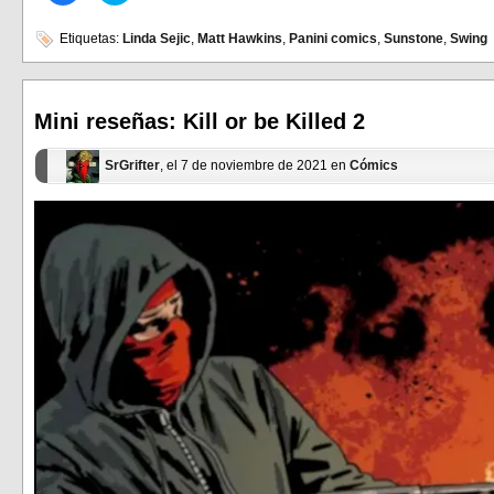
para
para
compartir
compartir
en
en
Etiquetas:
Linda Sejic
,
Matt Hawkins
,
Panini comics
,
Sunstone
,
Swing
Facebook
Twitter
(Se
(Se
abre
abre
en
en
una
una
ventana
ventana
Mini reseñas: Kill or be Killed 2
nueva)
nueva)
SrGrifter
, el 7 de noviembre de 2021 en
Cómics