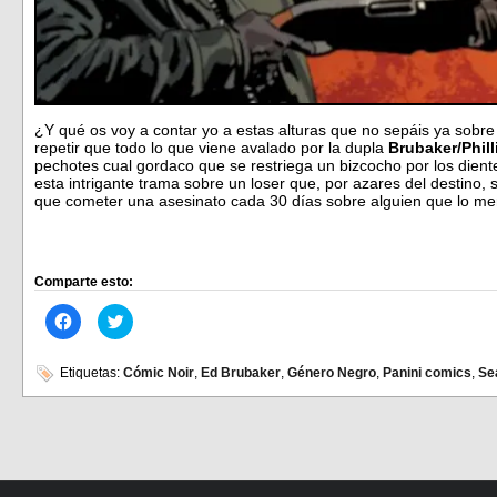
¿Y qué os voy a contar yo a estas alturas que no sepáis ya sobr
repetir que todo lo que viene avalado por la dupla
Brubaker/Phill
pechotes cual gordaco que se restriega un bizcocho por los die
esta intrigante trama sobre un loser que, por azares del destino, s
que cometer una asesinato cada 30 días sobre alguien que lo mer
Comparte esto:
Haz
Haz
clic
clic
para
para
compartir
compartir
en
en
Etiquetas:
Cómic Noir
,
Ed Brubaker
,
Género Negro
,
Panini comics
,
Sea
Facebook
Twitter
(Se
(Se
abre
abre
en
en
una
una
ventana
ventana
nueva)
nueva)