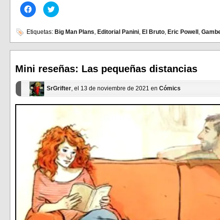
Haz
Haz
clic
clic
para
para
compartir
compartir
en
en
Etiquetas:
Big Man Plans
,
Editorial Panini
,
El Bruto
,
Eric Powell
,
Gambe
Facebook
Twitter
(Se
(Se
abre
abre
en
en
una
una
ventana
ventana
Mini reseñas: Las pequeñas distancias
nueva)
nueva)
SrGrifter
, el 13 de noviembre de 2021 en
Cómics