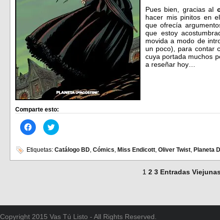
Pues bien, gracias al
hacer mis pinitos en 
que ofrecía argumentos
que estoy acostumbrad
movida a modo de intr
un poco), para contar 
cuya portada muchos pe
a reseñar hoy…
Comparte esto:
Haz
Haz
clic
clic
para
para
compartir
compartir
en
en
Etiquetas:
Catálogo BD
,
Cómics
,
Miss Endicott
,
Oliver Twist
,
Planeta 
Facebook
Twitter
(Se
(Se
abre
abre
1
2
3
Entradas Viejuna
en
en
una
una
ventana
ventana
nueva)
nueva)
Copyright 2015 Vas Tú Listo - All Rights Reserved.