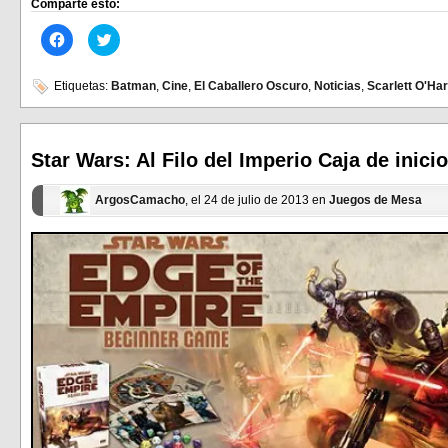
Comparte esto:
Haz
Haz
clic
clic
para
para
compartir
compartir
en
en
Etiquetas:
Batman
,
Cine
,
El Caballero Oscuro
,
Noticias
,
Scarlett O'Ha
Facebook
Twitter
(Se
(Se
abre
abre
en
en
una
una
ventana
ventana
Star Wars: Al Filo del Imperio Caja de inicio
nueva)
nueva)
ArgosCamacho
, el 24 de julio de 2013 en
Juegos de Mesa