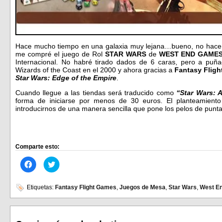
Hace mucho tiempo en una galaxia muy lejana…bueno, no hace t
me compré el juego de Rol
STAR WARS
de
WEST END GAME
Internacional. No habré tirado dados de 6 caras, pero a puña
Wizards of the Coast en el 2000 y ahora gracias a
Fantasy Flig
Star Wars: Edge of the Empire
.
Cuando llegue a las tiendas será traducido como
“Star Wars: A
forma de iniciarse por menos de 30 euros. El planteamiento 
introducirnos de una manera sencilla que pone los pelos de punta
Comparte esto:
Haz
Haz
clic
clic
para
para
compartir
compartir
en
en
Etiquetas:
Fantasy Flight Games
,
Juegos de Mesa
,
Star Wars
,
West E
Facebook
Twitter
(Se
(Se
abre
abre
en
en
una
una