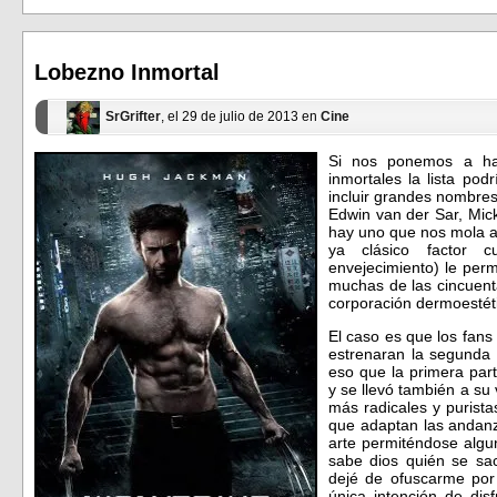
Facebook
Twitter
(Se
(Se
abre
abre
en
en
una
una
ventana
ventana
Lobezno Inmortal
nueva)
nueva)
SrGrifter
, el 29 de julio de 2013 en
Cine
Si nos ponemos a hac
inmortales la lista pod
incluir grandes nombres
Edwin van der Sar, Mick
hay uno que nos mola a 
ya clásico factor 
envejecimiento) le perm
muchas de las cincuent
corporación dermoestét
El caso es que los fan
estrenaran la segunda 
eso que la primera par
y se llevó también a su
más radicales y purista
que adaptan las andanz
arte permiténdose algun
sabe dios quién se sa
dejé de ofuscarme por 
única intención de dis