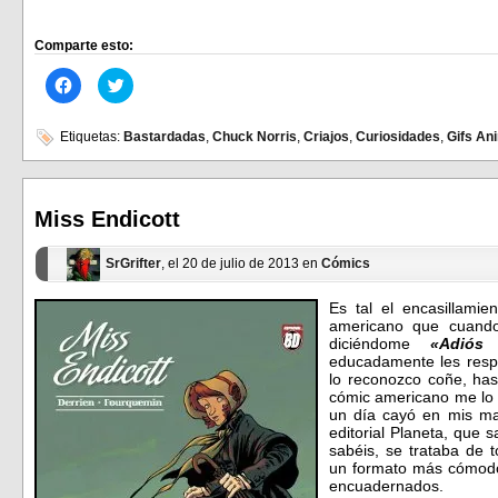
Comparte esto:
Haz
Haz
clic
clic
para
para
compartir
compartir
en
en
Etiquetas:
Bastardadas
,
Chuck Norris
,
Criajos
,
Curiosidades
,
Gifs An
Facebook
Twitter
(Se
(Se
abre
abre
en
en
una
una
ventana
ventana
Miss Endicott
nueva)
nueva)
SrGrifter
, el 20 de julio de 2013 en
Cómics
Es tal el encasillami
americano que cuando
diciéndome
«Adiós 
educadamente les res
lo reconozco coñe, ha
cómic americano me lo 
un día cayó en mis ma
editorial Planeta, que 
sabéis, se trataba de 
un formato más cómodo
encuadernados.