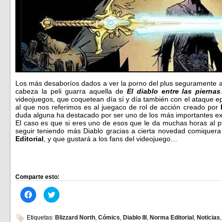
Los más desaboríos dados a ver la porno del plus seguramente al
cabeza la peli guarra aquella de
El diablo entre las piernas
videojuegos, que coquetean día sí y día también con el ataque e
al que nos referimos es al juegaco de rol de acción creado por
duda alguna ha destacado por ser uno de los más importantes ex
El caso es que si eres uno de esos que le da muchas horas al pu
seguir teniendo más Diablo gracias a cierta novedad comiquer
Editorial
, y que gustará a los fans del videojuego…
Comparte esto:
Haz
Haz
clic
clic
para
para
compartir
compartir
en
en
Etiquetas:
Blizzard North
,
Cómics
,
Diablo III
,
Norma Editorial
,
Noticias