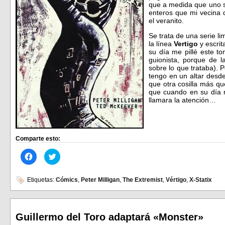
que a medida que uno s
enteros que mi vecina 
el veranito.
Se trata de una serie l
la línea
Vertigo
y escrit
su día me pillé este t
guionista, porque de l
sobre lo que trataba). P
tengo en un altar desde
que otra cosilla más qu
que cuando en su día 
llamara la atención…
Comparte esto:
Haz
Haz
clic
clic
para
para
compartir
compartir
en
en
Etiquetas:
Cómics
,
Peter Milligan
,
The Extremist
,
Vértigo
,
X-Statix
Facebook
Twitter
(Se
(Se
abre
abre
en
en
una
una
ventana
ventana
Guillermo del Toro adaptará «Monster»
nueva)
nueva)