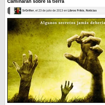
ventana
ventana
Caminarán sobre la tierra
nueva)
nueva)
SrGrifter
, el 23 de julio de 2013 en
Libros Frikis
,
Noticias