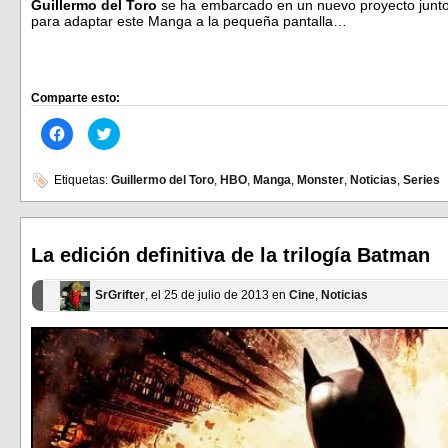
Guillermo del Toro
se ha embarcado en un nuevo proyecto junto 
para adaptar este Manga a la pequeña pantalla…
Comparte esto:
Haz
Haz
clic
clic
para
para
compartir
compartir
en
en
Etiquetas:
Guillermo del Toro
,
HBO
,
Manga
,
Monster
,
Noticias
,
Series
Facebook
Twitter
(Se
(Se
abre
abre
en
en
una
una
ventana
ventana
La edición definitiva de la trilogía Batman
nueva)
nueva)
SrGrifter
, el 25 de julio de 2013 en
Cine
,
Noticias