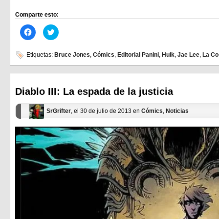
Comparte esto:
Haz
Haz
clic
clic
para
para
compartir
compartir
en
en
Etiquetas:
Bruce Jones
,
Cómics
,
Editorial Panini
,
Hulk
,
Jae Lee
,
La Co
Facebook
Twitter
(Se
(Se
abre
abre
en
en
una
una
ventana
ventana
Diablo III: La espada de la justicia
nueva)
nueva)
SrGrifter
, el 30 de julio de 2013 en
Cómics
,
Noticias