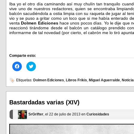
Iba yo el otro día caminando así muy chulín tan tranquilo cuand
vive uno de nuestros redactores, quien se encontraba limpiando
balcón sacudiéndola a ostia limpia con su raqueta de jugar al ten
vio y se puso a gritar como un loco que si me había enterado d
venta
Dolmen Ediciones
hace unos pocos días. Yo le dije que n
reaccionó tirándome desde el balcón un catálogo prendido co
informarme de tal novedad (por cierto, el cabrón me lo tiró apun
Comparte esto:
Haz
Haz
clic
clic
para
para
compartir
compartir
en
en
Etiquetas:
Dolmen Ediciones
,
Libros Frikis
,
Miguel Aguerralde
,
Notici
Facebook
Twitter
(Se
(Se
abre
abre
en
en
una
una
ventana
ventana
Bastardadas varias (XIV)
nueva)
nueva)
SrGrifter
, el 22 de julio de 2013 en
Curiosidades