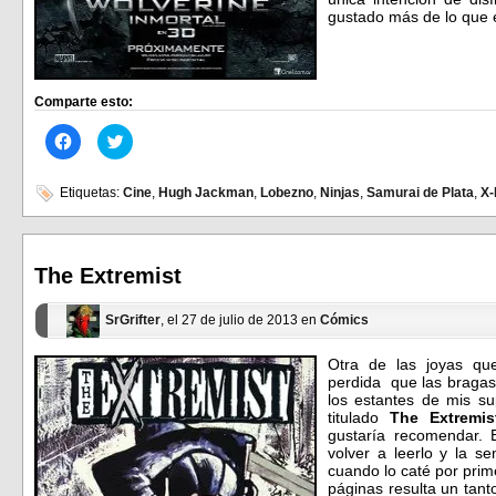
gustado más de lo que 
Comparte esto:
Haz
Haz
clic
clic
para
para
compartir
compartir
en
en
Etiquetas:
Cine
,
Hugh Jackman
,
Lobezno
,
Ninjas
,
Samurai de Plata
,
X
Facebook
Twitter
(Se
(Se
abre
abre
en
en
una
una
ventana
ventana
The Extremist
nueva)
nueva)
SrGrifter
, el 27 de julio de 2013 en
Cómics
Otra de las joyas qu
perdida que las braga
los estantes de mis s
titulado
The Extremis
gustaría recomendar. 
volver a leerlo y la 
cuando lo caté por prim
páginas resulta un tant