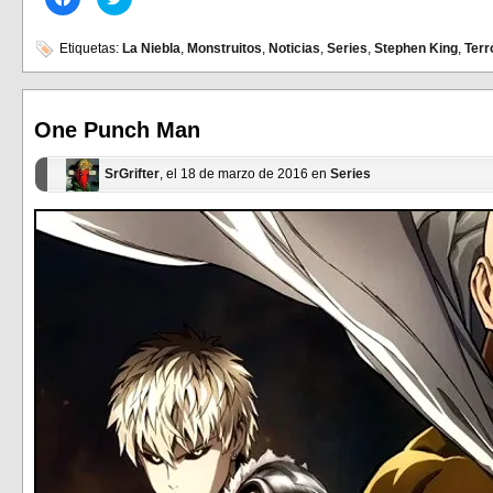
clic
clic
para
para
compartir
compartir
en
en
Etiquetas:
La Niebla
,
Monstruitos
,
Noticias
,
Series
,
Stephen King
,
Terr
Facebook
Twitter
(Se
(Se
abre
abre
en
en
una
una
ventana
ventana
One Punch Man
nueva)
nueva)
SrGrifter
, el 18 de marzo de 2016 en
Series