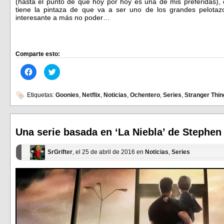
(hasta el punto de que hoy por hoy es una de mis preferidas), e
tiene la pintaza de que va a ser uno de los grandes pelotazo
interesante a más no poder…
Comparte esto:
Haz
Haz
clic
clic
para
para
compartir
compartir
en
en
Etiquetas:
Goonies
,
Netflix
,
Noticias
,
Ochentero
,
Series
,
Stranger Thin
Facebook
Twitter
(Se
(Se
abre
abre
en
en
una
una
ventana
ventana
Una serie basada en ‘La Niebla’ de Stephen
nueva)
nueva)
SrGrifter
, el 25 de abril de 2016 en
Noticias
,
Series