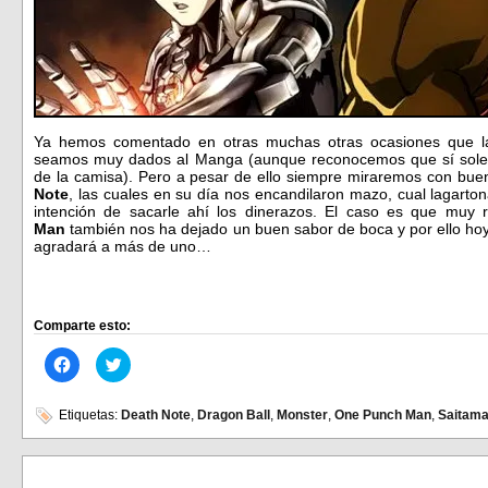
Ya hemos comentado en otras muchas otras ocasiones que 
seamos muy dados al Manga (aunque reconocemos que sí sole
de la camisa). Pero a pesar de ello siempre miraremos con bue
Note
, las cuales en su día nos encandilaron mazo, cual lagarton
intención de sacarle ahí los dinerazos. El caso es que muy
Man
también nos ha dejado un buen sabor de boca y por ello h
agradará a más de uno…
Comparte esto:
Haz
Haz
clic
clic
para
para
compartir
compartir
en
en
Etiquetas:
Death Note
,
Dragon Ball
,
Monster
,
One Punch Man
,
Saitam
Facebook
Twitter
(Se
(Se
abre
abre
en
en
una
una