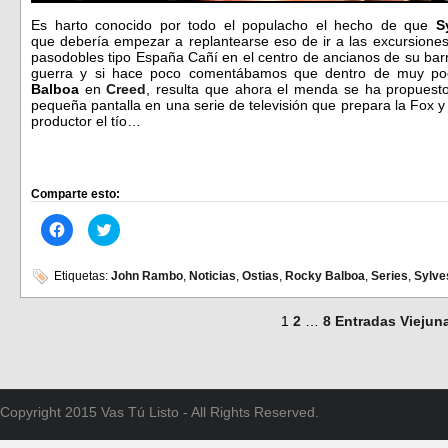
Es harto conocido por todo el populacho el hecho de que
S
que debería empezar a replantearse eso de ir a las excursiones 
pasodobles tipo España Cañí en el centro de ancianos de su barr
guerra y si hace poco comentábamos que dentro de muy poc
Balboa
en
Creed
, resulta que ahora el menda se ha propuest
pequeña pantalla en una serie de televisión que prepara la Fox y
productor el tío…
Comparte esto:
Haz
Haz
clic
clic
para
para
compartir
compartir
en
en
Etiquetas:
John Rambo
,
Noticias
,
Ostias
,
Rocky Balboa
,
Series
,
Sylve
Facebook
Twitter
(Se
(Se
abre
abre
1
2
…
8
Entradas Viejun
en
en
una
una
ventana
ventana
nueva)
nueva)
Copyright 2015 Vas Tú Listo - All Rights Reserved.