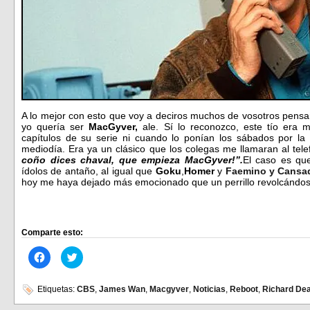
A lo mejor con esto que voy a deciros muchos de vosotros pensaré
yo quería ser
MacGyver,
ale. Sí lo reconozco, este tío era 
capítulos de su serie ni cuando lo ponían los sábados por la
mediodía. Era ya un clásico que los colegas me llamaran al telef
coño dices chaval, que empieza MacGyver!”.
El caso es qu
ídolos de antaño, al igual que
Goku
,
Homer
y
Faemino y Cansa
hoy me haya dejado más emocionado que un perrillo revolcándos
Comparte esto:
Haz
Haz
clic
clic
para
para
compartir
compartir
en
en
Etiquetas:
CBS
,
James Wan
,
Macgyver
,
Noticias
,
Reboot
,
Richard De
Facebook
Twitter
(Se
(Se