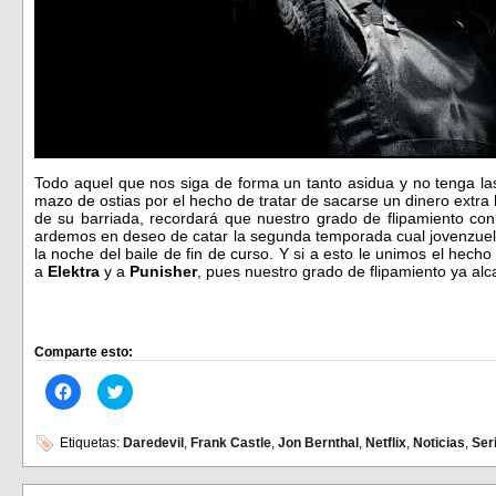
Todo aquel que nos siga de forma un tanto asidua y no tenga 
mazo de ostias por el hecho de tratar de sacarse un dinero extra
de su barriada, recordará que nuestro grado de flipamiento con
ardemos en deseo de catar la segunda temporada cual jovenzuelo
la noche del baile de fin de curso. Y si a esto le unimos el he
a
Elektra
y a
Punisher
, pues nuestro grado de flipamiento ya al
Comparte esto:
Haz
Haz
clic
clic
para
para
compartir
compartir
en
en
Etiquetas:
Daredevil
,
Frank Castle
,
Jon Bernthal
,
Netflix
,
Noticias
,
Ser
Facebook
Twitter
(Se
(Se
abre
abre
en
en