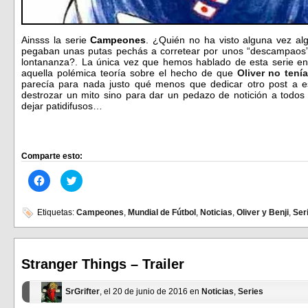
Ainsss la serie
Campeones
. ¿Quién no ha visto alguna vez al
pegaban unas putas pechás a corretear por unos “descampaos” e
lontananza?. La única vez que hemos hablado de esta serie en 
aquella polémica teoría sobre el hecho de que
Oliver no tení
parecía para nada justo qué menos que dedicar otro post a e
destrozar un mito sino para dar un pedazo de notición a todos 
dejar patidifusos…
Comparte esto:
Haz
Haz
clic
clic
para
para
compartir
compartir
en
en
Etiquetas:
Campeones
,
Mundial de Fútbol
,
Noticias
,
Oliver y Benji
,
Ser
Facebook
Twitter
(Se
(Se
abre
abre
en
en
una
una
ventana
ventana
Stranger Things – Trailer
nueva)
nueva)
SrGrifter
, el 20 de junio de 2016 en
Noticias
,
Series