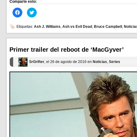
Comparte esto:
Haz
Haz
clic
clic
para
para
compartir
compartir
en
en
Etiquetas:
Ash J. Williams
,
Ash vs Evil Dead
,
Bruce Campbell
,
Noticia
Facebook
Twitter
(Se
(Se
abre
abre
en
en
una
una
ventana
ventana
Primer trailer del reboot de ‘MacGyver’
nueva)
nueva)
SrGrifter
, el 26 de agosto de 2016 en
Noticias
,
Series