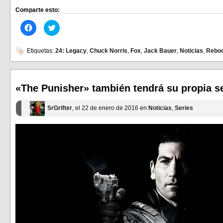
Comparte esto:
Haz
Haz
clic
clic
para
para
compartir
compartir
en
en
Etiquetas:
24: Legacy
,
Chuck Norris
,
Fox
,
Jack Bauer
,
Noticias
,
Rebo
Facebook
Twitter
(Se
(Se
abre
abre
en
en
una
una
ventana
ventana
«The Punisher» también tendrá su propia s
nueva)
nueva)
SrGrifter
, el 22 de enero de 2016 en
Noticias
,
Series