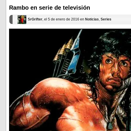
una
una
ventana
ventana
Rambo en serie de televisión
nueva)
nueva)
SrGrifter
, el 5 de enero de 2016 en
Noticias
,
Series