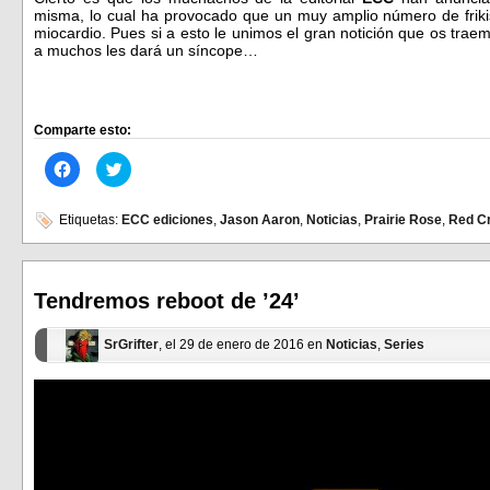
misma, lo cual ha provocado que un muy amplio número de friki
miocardio. Pues si a esto le unimos el gran notición que os tra
a muchos les dará un síncope…
Comparte esto:
Haz
Haz
clic
clic
para
para
compartir
compartir
en
en
Etiquetas:
ECC ediciones
,
Jason Aaron
,
Noticias
,
Prairie Rose
,
Red C
Facebook
Twitter
(Se
(Se
abre
abre
en
en
una
una
ventana
ventana
Tendremos reboot de ’24’
nueva)
nueva)
SrGrifter
, el 29 de enero de 2016 en
Noticias
,
Series