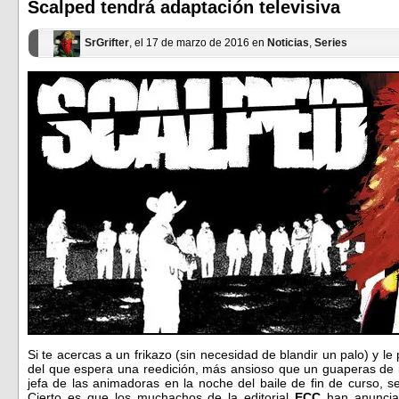
ventana
ventana
Scalped tendrá adaptación televisiva
nueva)
nueva)
SrGrifter
, el 17 de marzo de 2016 en
Noticias
,
Series
Si te acercas a un frikazo (sin necesidad de blandir un palo) y l
del que espera una reedición, más ansioso que un guaperas de i
jefa de las animadoras en la noche del baile de fin de curso,
Cierto es que los muchachos de la editorial
ECC
han anunciad