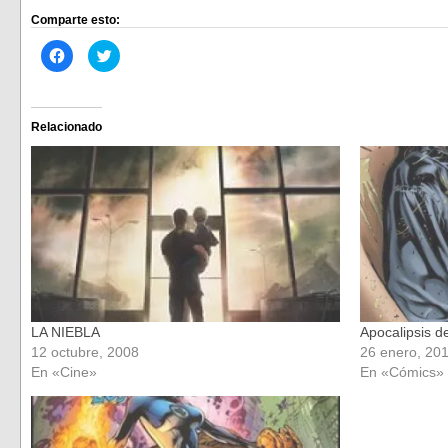
Comparte esto:
Haz
Haz
clic
clic
para
para
compartir
compartir
en
en
Facebook
Twitter
(Se
(Se
Relacionado
abre
abre
en
en
una
una
ventana
ventana
nueva)
nueva)
LA NIEBLA
Apocalipsis d
12 octubre, 2008
26 enero, 20
En «Cine»
En «Cómics»