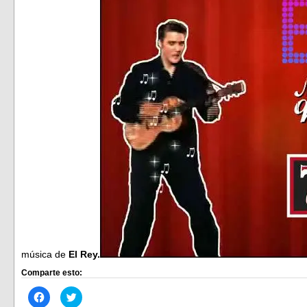
música de
El Rey.
Comparte esto:
Haz
Haz
clic
clic