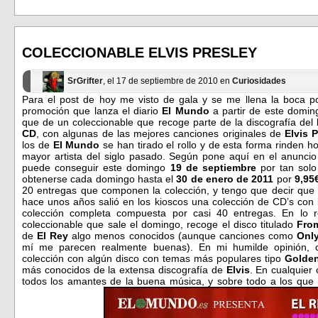
compartir
compartir
en
en
Facebook
Twitter
(Se
(Se
abre
abre
en
en
COLECCIONABLE ELVIS PRESLEY
una
una
ventana
ventana
nueva)
nueva)
SrGrifter
, el 17 de septiembre de 2010 en
Curiosidades
Para el post de hoy me visto de gala y se me llena la boca 
promoción que lanza el diario
El Mundo
a partir de este domi
que de un coleccionable que recoge parte de la discografía del
CD
, con algunas de las mejores canciones originales de
Elvis 
los de
El Mundo
se han tirado el rollo y de esta forma rinden h
mayor artista del siglo pasado. Según pone aquí en el anuncio
puede conseguir este domingo
19 de septiembre
por tan solo
obtenerse cada domingo hasta el
30 de enero de 2011
por
9,95
20 entregas que componen la colección, y tengo que decir que
hace unos años salió en los kioscos una colección de CD’s con 
colección completa compuesta por casi 40 entregas. En lo r
coleccionable que sale el domingo, recoge el disco titulado
Fro
de
El Rey
algo menos conocidos (aunque canciones como
Only
mí me parecen realmente buenas). En mi humilde opinión,
colección con algún disco con temas más populares tipo
Golde
más conocidos de la extensa discografía de
Elvis
. En cualquier
todos los amantes de la buena música, y sobre todo a los que