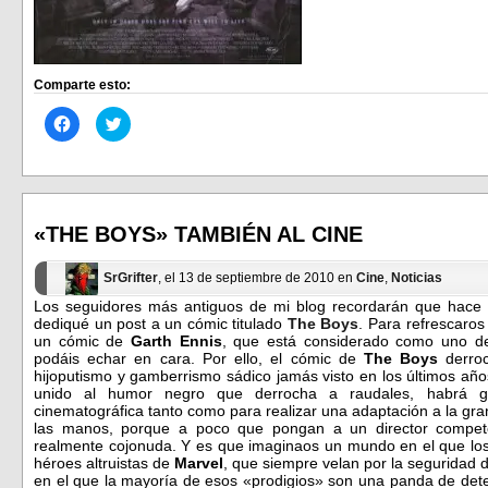
Comparte esto:
Haz
Haz
clic
clic
para
para
compartir
compartir
en
en
Facebook
Twitter
(Se
(Se
abre
abre
en
en
«THE BOYS» TAMBIÉN AL CINE
una
una
ventana
ventana
nueva)
nueva)
SrGrifter
, el 13 de septiembre de 2010 en
Cine
,
Noticias
Los seguidores más antiguos de mi blog recordarán que hace 
dediqué un post a un cómic titulado
The Boys
. Para refrescaros
un cómic de
Garth Ennis
, que está considerado como uno d
podáis echar en cara. Por ello, el cómic de
The Boys
derroc
hijoputismo y gamberrismo sádico jamás visto en los últimos año
unido al humor negro que derrocha a raudales, habrá 
cinematográfica tanto como para realizar una adaptación a la gr
las manos, porque a poco que pongan a un director compet
realmente cojonuda. Y es que imaginaos un mundo en el que los 
héroes altruistas de
Marvel
, que siempre velan por la seguridad 
en el que la mayoría de esos «prodigios» son una panda de dete