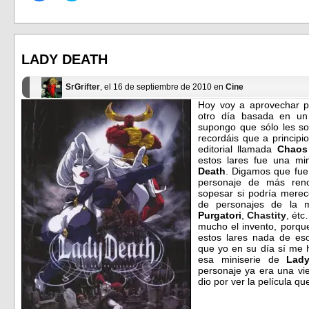
para
para
compartir
compartir
en
en
Facebook
Twitter
(Se
(Se
abre
abre
en
en
LADY DEATH
una
una
ventana
ventana
nueva)
nueva)
SrGrifter
, el 16 de septiembre de 2010 en
Cine
Hoy voy a aprovechar pa
otro día basada en un
supongo que sólo les son
recordáis que a princip
editorial llamada
Chaos
estos lares fue una m
Death
. Digamos que fue 
personaje de más renom
sopesar si podría merec
de personajes de la
Purgatori
,
Chastity
, étc
mucho el invento, porque
estos lares nada de es
que yo en su día sí me
esa miniserie de
Lad
personaje ya era una vie
dio por ver la película q