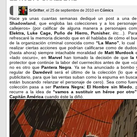
ventana
ventana
nueva)
nueva)
SrGrifter
, el 25 de septiembre de 2010 en
Cómics
Hace ya unas cuantas semanas dediqué un post a una d
Shadowland
, que engloba las colecciones y a los persona
callejeros» (por calificar de alguna manera a personajes c
Elektra, Luke Cage, Puño de Hierro, Punisher
, étc…). Par
refrescaré la memoria diciendo que en él hablaba de cómo el b
de la organización criminal conocida como
“La Mano”
, lo cual
realizar ciertas acciones que podrían calificarse como de dudo
(hasta ahora) siempre intachable moralidad de
Matt Murdock
e
«lado oscuro», en
Marvel
han tomado la decisión de que
la 
protector que continúe la labor del cuernecitos antes de que «
no es otro que
Pantera Negra
. Ya se ha anunciado a bombo y 
regular de
Daredevil
será el último de la colección (lo que 
publicitario, para que las ventas suban como la espuma en busca d
están buscando relanzar el personaje de cero). Sea como fuere
colección pasa a ser
Pantera Negra: El Hombre sin Miedo
, 
recurre a la idea de
“vamos a sustituir un héroe por otro”
Capitán América
cuando éste la diñó.