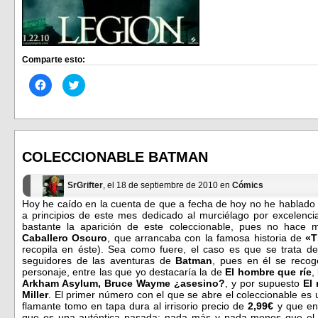
Comparte esto:
Haz
Haz
clic
clic
para
para
compartir
compartir
en
en
Facebook
Twitter
(Se
(Se
abre
abre
en
en
COLECCIONABLE BATMAN
una
una
ventana
ventana
nueva)
nueva)
SrGrifter
, el 18 de septiembre de 2010 en
Cómics
Hoy he caído en la cuenta de que a fecha de hoy no he hablado
a principios de este mes dedicado al murciélago por excelenc
bastante la aparición de este coleccionable, pues no hace
Caballero Oscuro
, que arrancaba con la famosa historia de
«T
recopila en éste). Sea como fuere, el caso es que se trata d
seguidores de las aventuras de
Batman
, pues en él se recog
personaje, entre las que yo destacaría la de
El hombre que ríe
,
Arkham Asylum, Bruce Wayme ¿asesino?
, y por supuesto
El 
Miller
. El primer número con el que se abre el coleccionable es 
flamante tomo en tapa dura al irrisorio precio de
2,99€
y que en
que es una auténtica pasada: nada más y nada menos que e