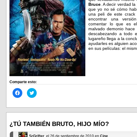
Bruce
. A decir verdad la
que yo no sé cómo habí
una peli de este crac
encontrar una versió
comentar lo que es e
malvado demonio hace s
descabezando a todo e
lugareño llega a la conc
ayudarles es alguien aco
en sus películas: el mis
Comparte esto:
Haz
Haz
clic
clic
para
para
compartir
compartir
en
en
Facebook
Twitter
(Se
(Se
abre
abre
en
en
¿TÚ TAMBIÉN BRUTO, HIJO MÍO?
una
una
ventana
ventana
nueva)
nueva)
SrGrifter
, el 26 de septiembre de 2010 en
Cine