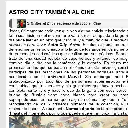
(Se
(Se
abre
abre
en
en
ASTRO CITY TAMBIÉN AL CINE
una
una
ventana
ventana
nueva)
nueva)
SrGrifter
, el 24 de septiembre de 2010 en
Cine
Joder, últimamente cada vez que veo alguna noticia relacionada 
tal o cual historia del noveno arte va a ser su adaptada a la gran 
día pude leer en un blog que visito muy a menudo que
la produc
derechos para llevar
Astro City
al cine.
Sin duda alguna, se trat
del enorme universo creado a lo largo de los años en los número
de personajes carismáticos que desfilan por sus páginas. Para
trata de una ciudad repleta de superhéroes y villanos, de ma
convive día a día con lo fantástico y lo extraño. En cierto 
premisas en las que se basaba el cómic de este mismo guionista
partícipes de las reacciones de las personas normales ante 
acontecidos en el
universo Marvel
. Sin embargo, aquí
protagonizado por todo tipo de personajes superheroicos e i
continuidad que le atenace y sin guionistas que hayan hecho
completamente libre y hace lo que da la gana con esos person
bueno de
Busiek
tiene carta blanca para crear su prop
superpoderosos, es normal que salga un cómic muy bueno. Yo 
recopilatorio de los 6 primeros números de la colección, y
realmente bueno. Actualmente
Norma editorial
está recopilando 
4 hasta el momento), por lo que puede que en mi próxima visita 