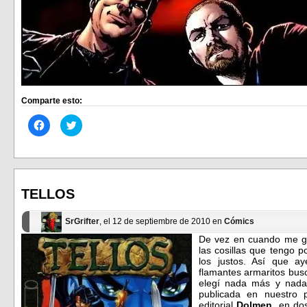
Comparte esto:
Haz
Haz
clic
clic
para
para
compartir
compartir
en
en
Facebook
Twitter
(Se
(Se
abre
abre
en
en
TELLOS
una
una
ventana
ventana
nueva)
nueva)
SrGrifter
, el 12 de septiembre de 2010 en
Cómics
De vez en cuando me gus
las cosillas que tengo 
los justos. Así que a
flamantes armaritos busc
elegí nada más y na
publicada en nuestro 
editorial
Dolmen
, en do