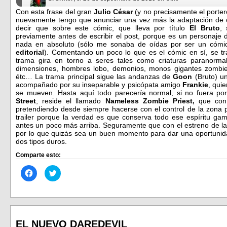
Con esta frase del gran
Julio César
(y no precisamente el porter
nuevamente tengo que anunciar una vez más la adaptación de o
decir que sobre este cómic, que lleva por título
El Bruto
,
previamente antes de escribir el post, porque es un personaje 
nada en absoluto (sólo me sonaba de oídas por ser un cómi
editorial
). Comentando un poco lo que es el cómic en sí, se tr
trama gira en torno a seres tales como criaturas paranormal
dimensiones, hombres lobo, demonios, monos gigantes zombies,
étc… La trama principal sigue las andanzas de
Goon
(Bruto) 
acompañado por su inseparable y psicópata amigo
Frankie
, qui
se mueven. Hasta aquí todo parecería normal, si no fuera por
Street
, reside el llamado
Nameless Zombie Priest,
que con s
pretendiendo desde siempre hacerse con el control de la zona 
trailer porque la verdad es que conserva todo ese espíritu ga
antes un poco más arriba. Seguramente que con el estreno de la 
por lo que quizás sea un buen momento para dar una oportunidad
dos tipos duros.
Comparte esto:
Haz
Haz
clic
clic
para
para
compartir
compartir
en
en
Facebook
Twitter
(Se
(Se
abre
abre
en
en
EL NUEVO DAREDEVIL
una
una