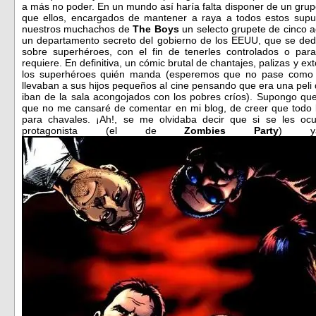
a más no poder. En un mundo así haría falta disponer de un gru
que ellos, encargados de mantener a raya a todos estos supu
nuestros muchachos de
The Boys
un selecto grupete de cinco 
un departamento secreto del gobierno de los EEUU, que se dedic
sobre superhéroes, con el fin de tenerles controlados o para
requiere. En definitiva, un cómic brutal de chantajes, palizas y e
los superhéroes quién manda (esperemos que no pase com
llevaban a sus hijos pequeños al cine pensando que era una peli 
iban de la sala acongojados con los pobres críos). Supongo que 
que no me cansaré de comentar en mi blog, de creer que todo 
para chavales. ¡Ah!, se me olvidaba decir que si se les oc
protagonista (el de
Zombies Party
) y