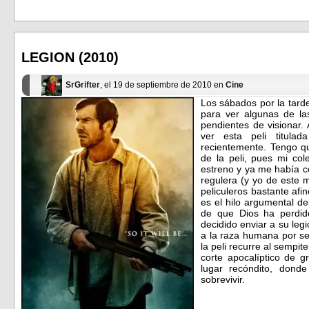
para
para
compartir
compartir
en
en
Facebook
Twitter
(Se
(Se
abre
abre
en
en
LEGION (2010)
una
una
ventana
ventana
nueva)
nueva)
SrGrifter
, el 19 de septiembre de 2010 en
Cine
Los sábados por la tard
para ver algunas de la
pendientes de visionar.
ver esta peli titula
recientemente. Tengo q
de la peli, pues mi co
estreno y ya me había 
regulera (y yo de este
peliculeros bastante af
es el hilo argumental de
de que Dios ha perdid
decidido enviar a su leg
a la raza humana por se
la peli recurre al sempi
corte apocalíptico de g
lugar recóndito, dond
sobrevivir.