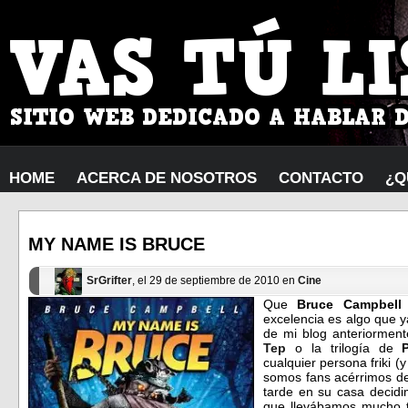
HOME
ACERCA DE NOSOTROS
CONTACTO
¿Q
MY NAME IS BRUCE
SrGrifter
, el 29 de septiembre de 2010 en
Cine
Que
Bruce Campbell
excelencia es algo que 
de mi blog anteriormen
Tep
o la trilogía de
cualquier persona friki (y
somos fans acérrimos de 
tarde en su casa decid
que llevábamos mucho t