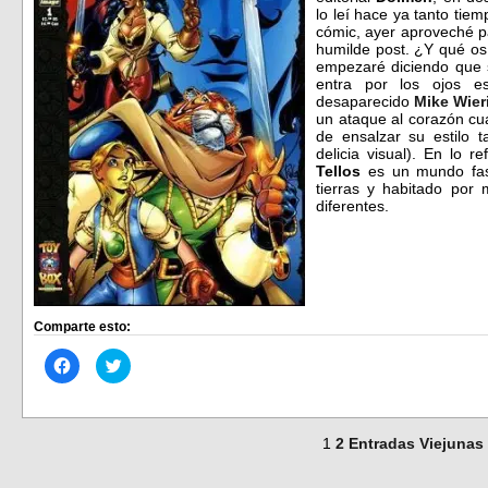
lo leí hace ya tanto tie
cómic, ayer aproveché pa
humilde post. ¿Y qué os
empezaré diciendo que 
entra por los ojos es
desaparecido
Mike Wier
un ataque al corazón cu
de ensalzar su estilo t
delicia visual). En lo r
Tellos
es un mundo fa
tierras y habitado por m
diferentes.
Comparte esto:
Haz
Haz
clic
clic
para
para
compartir
compartir
en
en
Facebook
Twitter
(Se
(Se
1
2
Entradas Viejunas
abre
abre
en
en
una
una