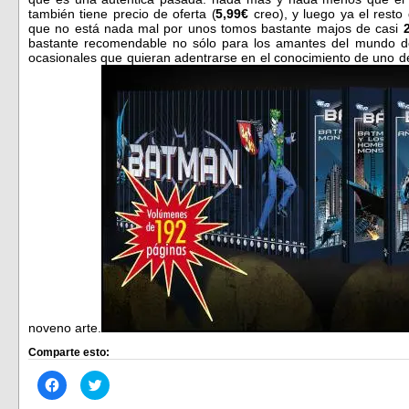
también tiene precio de oferta (
5,99€
creo), y luego ya el rest
que no está nada mal por unos tomos bastante majos de casi
bastante recomendable no sólo para los amantes del mundo del
ocasionales que quieran adentrarse en el conocimiento de uno de
noveno arte.
Comparte esto:
Haz
Haz
clic
clic
para
para