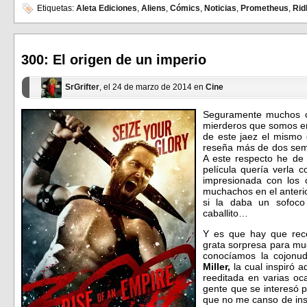
en
en
Etiquetas:
Aleta Ediciones
,
Aliens
,
Cómics
,
Noticias
,
Prometheus
,
Rid
Facebook
Twitter
(Se
(Se
abre
abre
en
en
una
una
ventana
ventana
300: El origen de un imperio
nueva)
nueva)
SrGrifter
, el 24 de marzo de 2014 en
Cine
Seguramente muchos os
mierderos que somos en
de este jaez el mismo
reseña más de dos sem
A este respecto he de 
película quería verla 
impresionada con los
muchachos en el anterio
si la daba un sofoco
caballito…
Y es que hay que reco
grata sorpresa para muc
conocíamos la cojonud
Miller,
la cual inspiró 
reeditada en varias oc
gente que se interesó po
que no me canso de ins