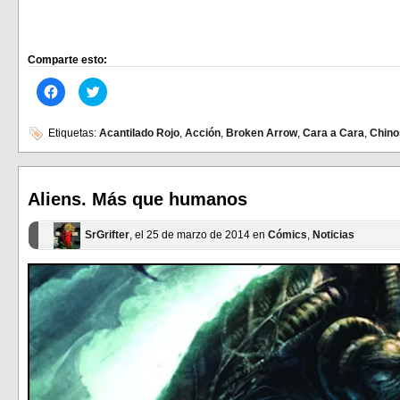
Comparte esto:
Haz
Haz
clic
clic
para
para
compartir
compartir
en
en
Etiquetas:
Acantilado Rojo
,
Acción
,
Broken Arrow
,
Cara a Cara
,
Chino
Facebook
Twitter
(Se
(Se
abre
abre
en
en
una
una
ventana
ventana
Aliens. Más que humanos
nueva)
nueva)
SrGrifter
, el 25 de marzo de 2014 en
Cómics
,
Noticias