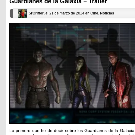
Guardianes de la Galaxia – Trailer
nueva)
nueva)
SrGrifter
, el 21 de marzo de 2014 en
Cine
,
Noticias
Lo primero que he de decir sobre los Guardianes de la Galaxia