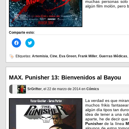
muchas personas solo 
algún film molón, pero
Comparte esto:
Haz
Haz
clic
clic
para
para
compartir
compartir
en
en
Etiquetas:
Artemisia
,
Cine
,
Eva Green
,
Frank Miller
,
Guerras Médicas
,
Facebook
Twitter
(Se
(Se
abre
abre
en
en
una
una
ventana
ventana
MAX. Punisher 13: Bienvenidos al Bayou
nueva)
nueva)
SrGrifter
, el 22 de marzo de 2014 en
Cómics
La verdad es que miran
muchos frikis fantasea
algún día tipos tan dur
idea de tener a una rub
aparte, he de decir qu
Punisher
de la línea
M
algunos de estos tomos