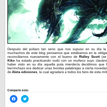
Después del pufazo tan serio que nos supuso en su día la
muchachos de este blog pensamos que estábamos en la obligac
reconciliarnos nuevamente con el bueno de
Ridley Scott
(se
Kiko
ha estado practicando vudú con un muñeco suyo clavándo
haber visto en su día aquella puta mierdería decidimos que 
berrinchazo era dedicar unas bonitas palabrejas a cierta noved
de
Aleta ediciones
, la cual agradará a todos los fans de esta m
Comparte esto:
Haz
Haz
clic
clic
para
para
compartir
compartir