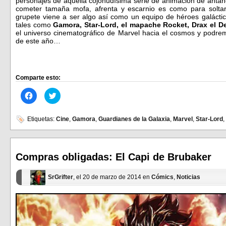
personajes de aquella cojonudísima serie de animación de anta
cometer tamaña mofa, afrenta y escarnio es como para soltar
grupete viene a ser algo así como un equipo de héroes galáct
tales como
Gamora, Star-Lord, el mapache Rocket, Drax el De
el universo cinematográfico de Marvel hacia el cosmos y podre
de este año…
Comparte esto:
Haz
Haz
clic
clic
para
para
compartir
compartir
en
en
Etiquetas:
Cine
,
Gamora
,
Guardianes de la Galaxia
,
Marvel
,
Star-Lord
,
Facebook
Twitter
(Se
(Se
abre
abre
en
en
una
una
ventana
ventana
Compras obligadas: El Capi de Brubaker
nueva)
nueva)
SrGrifter
, el 20 de marzo de 2014 en
Cómics
,
Noticias