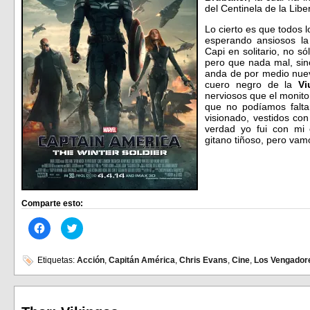
del Centinela de la Libe
Lo cierto es que todos l
esperando ansiosos l
Capi en solitario, no s
pero que nada mal, sin
anda de por medio nuev
cuero negro de la
Vi
nerviosos que el monito
que no podíamos falta
visionado, vestidos co
verdad yo fui con mi
gitano tiñoso, pero va
Comparte esto:
Haz
Haz
clic
clic
para
para
compartir
compartir
en
en
Etiquetas:
Acción
,
Capitán América
,
Chris Evans
,
Cine
,
Los Vengador
Facebook
Twitter
(Se
(Se
abre
abre
en
en
una
una
ventana
ventana