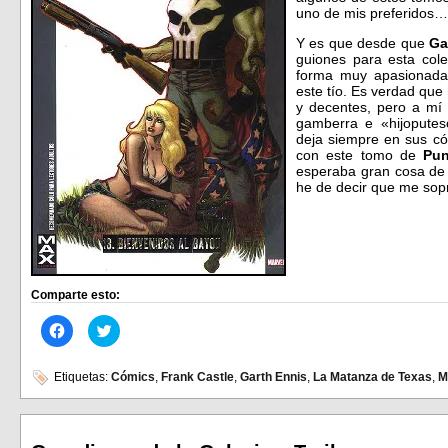
uno de mis preferidos…
Y es que desde que
Ga
guiones para esta cole
forma muy apasionada
este tío. Es verdad que
y decentes, pero a mí 
gamberra e «hijoputesc
deja siempre en sus có
con este tomo de
Pun
esperaba gran cosa de 
he de decir que me so
Comparte esto:
Haz
Haz
clic
clic
para
para
compartir
compartir
en
en
Etiquetas:
Cómics
,
Frank Castle
,
Garth Ennis
,
La Matanza de Texas
,
M
Facebook
Twitter
(Se
(Se
abre
abre
en
en
una
una
ventana
ventana