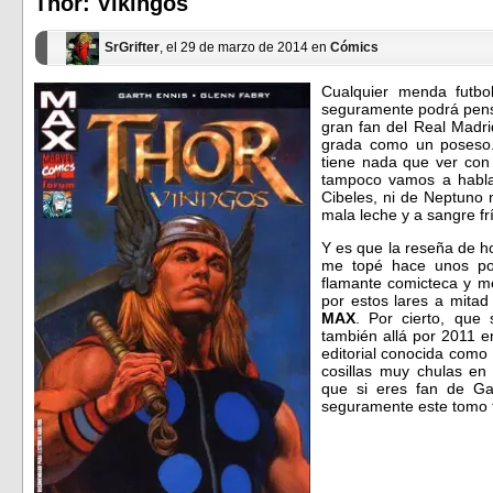
Thor: Vikingos
nueva)
nueva)
SrGrifter
, el 29 de marzo de 2014 en
Cómics
Cualquier menda futbol
seguramente podrá pen
gran fan del Real Madri
grada como un poseso.
tiene nada que ver con
tampoco vamos a habl
Cibeles, ni de Neptuno 
mala leche y a sangre f
Y es que la reseña de h
me topé hace unos po
flamante comicteca y m
por estos lares a mitad
MAX
. Por cierto, que 
también allá por 2011 
editorial conocida com
cosillas muy chulas en
que si eres fan de Ga
seguramente este tomo t