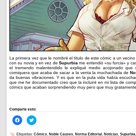
La primera vez que le nombré el título de este cómic a un vecino
con su novia y en vez de
Supurbia
me entendió «su furcia» y cas
el tremendo malentendido le expliqué medio acojonado que 
comiquera que acaba de sacar a la venta la muchachada de
No
da buenas vibraciones. Y es que en la puta vida había escuchad
que me he documentado creo que la incluiré en mi lista de comp
cómics que acaban sorprendiendo muy pero que muy gratamen
Comparte esto:
Haz
Haz
clic
clic
para
para
compartir
compartir
en
en
Etiquetas:
Cómics
,
Noble Causes
,
Norma Editorial
,
Noticias
,
Supurbia