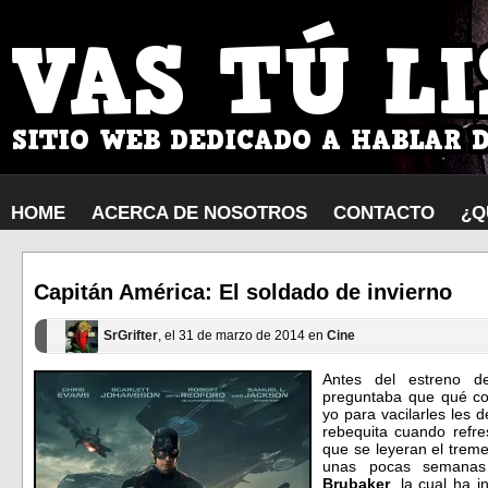
HOME
ACERCA DE NOSOTROS
CONTACTO
¿Q
Capitán América: El soldado de invierno
SrGrifter
, el 31 de marzo de 2014 en
Cine
Antes del estreno de
preguntaba que qué c
yo para vacilarles les 
rebequita cuando refre
que se leyeran el tre
unas pocas semanas
Brubaker
, la cual ha 