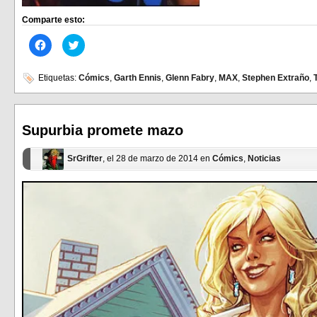
Comparte esto:
Haz
Haz
clic
clic
para
para
compartir
compartir
en
en
Etiquetas:
Cómics
,
Garth Ennis
,
Glenn Fabry
,
MAX
,
Stephen Extraño
,
Facebook
Twitter
(Se
(Se
abre
abre
en
en
una
una
ventana
ventana
Supurbia promete mazo
nueva)
nueva)
SrGrifter
, el 28 de marzo de 2014 en
Cómics
,
Noticias