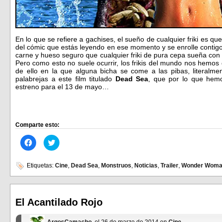
En lo que se refiere a gachises, el sueño de cualquier friki es qu
del cómic que estás leyendo en ese momento y se enrolle contigo
carne y hueso seguro que cualquier friki de pura cepa sueña co
Pero como esto no suele ocurrir, los frikis del mundo nos hemos
de ello en la que alguna bicha se come a las pibas, literalm
palabrejas a este film titulado
Dead Sea
, que por lo que hemo
estreno para el 13 de mayo…
Comparte esto:
Haz
Haz
clic
clic
para
para
compartir
compartir
en
en
Etiquetas:
Cine
,
Dead Sea
,
Monstruos
,
Noticias
,
Trailer
,
Wonder Wom
Facebook
Twitter
(Se
(Se
abre
abre
en
en
una
una
ventana
ventana
El Acantilado Rojo
nueva)
nueva)