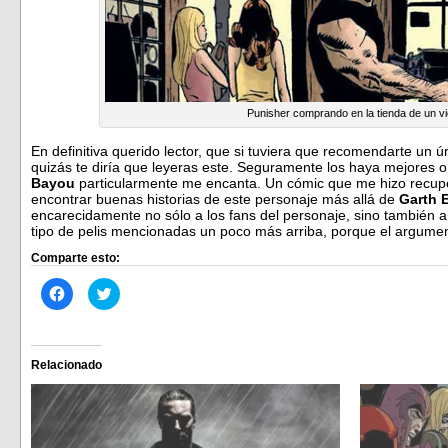
Punisher comprando en la tienda de un vi
En definitiva querido lector, que si tuviera que recomendarte un 
quizás te diría que leyeras este. Seguramente los haya mejores
Bayou
particularmente me encanta. Un cómic que me hizo recup
encontrar buenas historias de este personaje más allá de
Garth 
encarecidamente no sólo a los fans del personaje, sino también a
tipo de pelis mencionadas un poco más arriba, porque el argumen
Comparte esto:
Haz
Haz
clic
clic
para
para
compartir
compartir
en
en
Facebook
Twitter
(Se
(Se
Relacionado
abre
abre
en
en
una
una
ventana
ventana
nueva)
nueva)