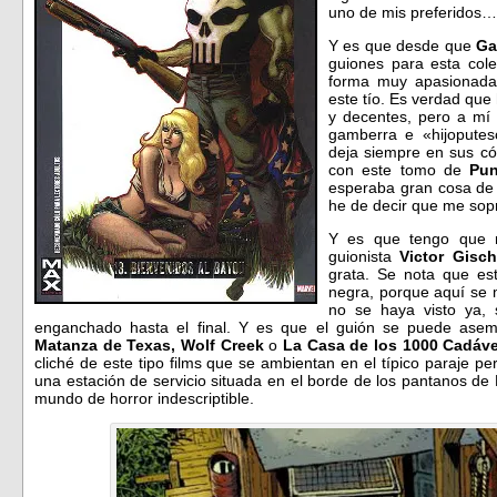
uno de mis preferidos…
Y es que desde que
Ga
guiones para esta cole
forma muy apasionada
este tío. Es verdad que
y decentes, pero a mí 
gamberra e «hijoputesc
deja siempre en sus có
con este tomo de
Pun
esperaba gran cosa de 
he de decir que me so
Y es que tengo que r
guionista
Victor Gisch
grata. Se nota que est
negra, porque aquí se 
no se haya visto ya,
enganchado hasta el final. Y es que el guión se puede asem
Matanza de Texas, Wolf Creek
o
La Casa de los 1000 Cadáv
cliché de este tipo films que se ambientan en el típico paraje p
una estación de servicio situada en el borde de los pantanos de
mundo de horror indescriptible.