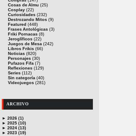
Compras
(147)
Cosas de Almu
(25)
Cosplay
(22)
Curiosidades
(232)
Destrozando Mitos
(9)
Featured
(448)
Frases Antológicas
(3)
Friki Pornacas
(8)
Jeroglíficos
(22)
Juegos de Mesa
(242)
Libros Frikis
(66)
Noticias
(820)
Personajes
(30)
Pufazos Fifa
(7)
Reflexiones
(129)
Series
(112)
Sin categoría
(40)
Videojuegos
(281)
ARCHIVO
►
2026 (1)
►
junio (1)
2025 (10)
►
noviembre (1)
2024 (13)
►
octubre (1)
diciembre (4)
2023 (19)