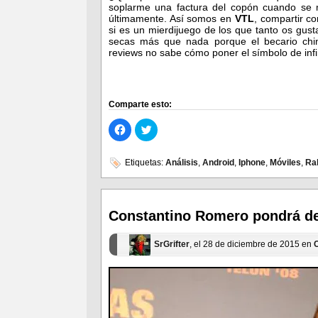
soplarme una factura del copón cuando se m
últimamente. Así somos en
VTL
, compartir c
si es un mierdijuego de los que tanto os gust
secas más que nada porque el becario chin
reviews no sabe cómo poner el símbolo de infi
Comparte esto:
Haz
Haz
clic
clic
para
para
compartir
compartir
en
en
Etiquetas:
Análisis
,
Android
,
Iphone
,
Móviles
,
Ra
Facebook
Twitter
(Se
(Se
abre
abre
en
en
una
una
ventana
ventana
Constantino Romero pondrá de
nueva)
nueva)
SrGrifter
, el 28 de diciembre de 2015 en