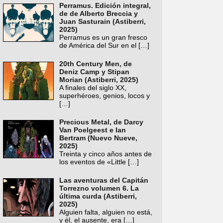
Perramus. Edición integral,
de de Alberto Breccia y
Juan Sasturain (Astiberri,
2025)
Perramus es un gran fresco
de América del Sur en el
[…]
20th Century Men, de
Deniz Camp y Stipan
Morian (Astiberri, 2025)
A finales del siglo XX,
superhéroes, genios, locos y
[…]
Precious Metal, de Darcy
Van Poelgeest e Ian
Bertram (Nuevo Nueve,
2025)
Treinta y cinco años antes de
los eventos de «Little
[…]
Las aventuras del Capitán
Torrezno volumen 6. La
última curda (Astiberri,
2025)
Alguien falta, alguien no está,
y él, el ausente, era
[…]