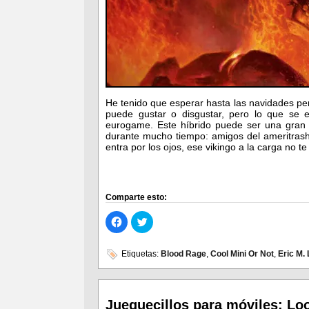
He tenido que esperar hasta las navidades pe
puede gustar o disgustar, pero lo que se
eurogame. Este híbrido puede ser una gran
durante mucho tiempo: amigos del ameritrash
entra por los ojos, ese vikingo a la carga no te
Comparte esto:
Haz
Haz
clic
clic
para
para
compartir
compartir
en
en
Etiquetas:
Blood Rage
,
Cool Mini Or Not
,
Eric M.
Facebook
Twitter
(Se
(Se
abre
abre
en
en
una
una
ventana
ventana
Jueguecillos para móviles: Lo