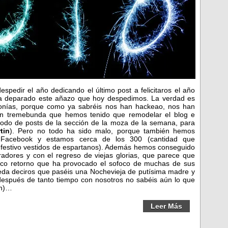
spedir el año dedicando el último post a felicitaros el año
ha deparado este añazo que hoy despedimos. La verdad es
onías, porque como ya sabréis nos han hackeao, nos han
an tremebunda que hemos tenido que remodelar el blog e
todo de posts de la sección de la moza de la semana, para
tin
). Pero no todo ha sido malo, porque también hemos
Facebook y estamos cerca de los 300 (cantidad que
o festivo vestidos de espartanos). Además hemos conseguido
dores y con el regreso de viejas glorias, que parece que
ico retorno que ha provocado el sofoco de muchas de sus
ueda deciros que paséis una Nochevieja de putísima madre y
después de tanto tiempo con nosotros no sabéis aún lo que
ón)…
Leer Más