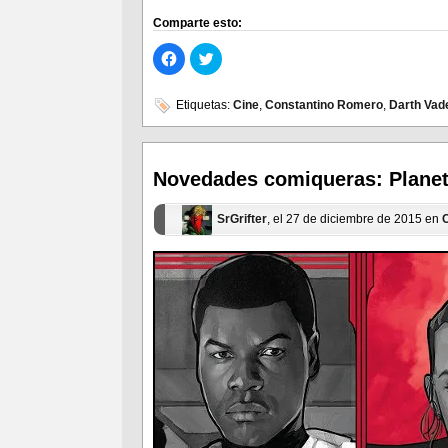
Comparte esto:
Haz
Haz
clic
clic
para
para
compartir
compartir
en
en
Etiquetas:
Cine
,
Constantino Romero
,
Darth Vad
Facebook
Twitter
(Se
(Se
abre
abre
en
en
una
una
ventana
ventana
Novedades comiqueras: Planet
nueva)
nueva)
SrGrifter
, el 27 de diciembre de 2015 en