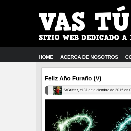
HOME
ACERCA DE NOSOTROS
C
Feliz Año Furaño (V)
SrGrifter
, el 31 de diciembre de 2015 en