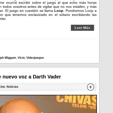
e ocurrió escribir sobre el juego al que echo más horas
on todos vosotros antes de vigilar que no nos estafen, y más
an. El juego en cuestión se llama
Loop
. Pondremos Loop a
o que tenemos esclavizado en el sótano escribiendo las
nito.
Leer Más
lph Wiggum
,
Vicio
,
Videojuegos
 nuevo voz a Darth Vader
0
Cine
,
Noticias