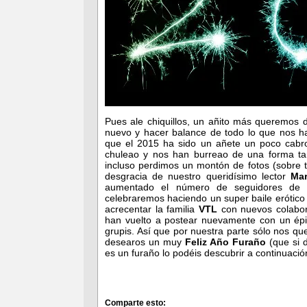
Pues ale chiquillos, un añito más queremos de
nuevo y hacer balance de todo lo que nos 
que el 2015 ha sido un añete un poco cabr
chuleao y nos han burreao de una forma t
incluso perdimos un montón de fotos (sobre 
desgracia de nuestro queridísimo lector
Mar
aumentado el número de seguidores de 
celebraremos haciendo un super baile erótic
acrecentar la familia
VTL
con nuevos colabora
han vuelto a postear nuevamente con un ép
grupis. Así que por nuestra parte sólo nos q
desearos un muy
Feliz Año Furaño
(que si 
es un furaño lo podéis descubrir a continuaci
Comparte esto: