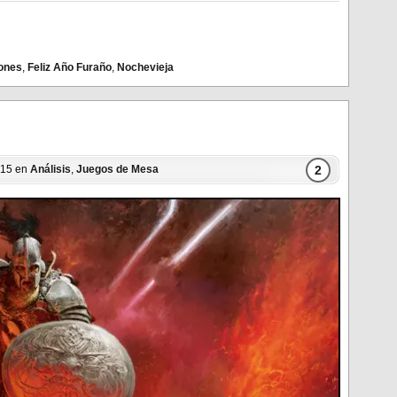
iones
,
Feliz Año Furaño
,
Nochevieja
2
2015 en
Análisis
,
Juegos de Mesa