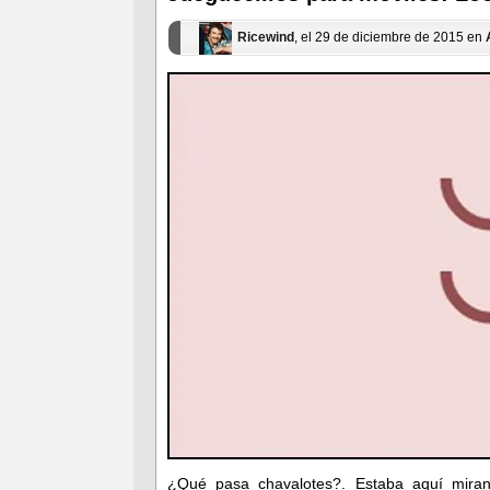
nueva)
nueva)
Ricewind
, el 29 de diciembre de 2015 en
¿Qué pasa chavalotes?. Estaba aquí miran