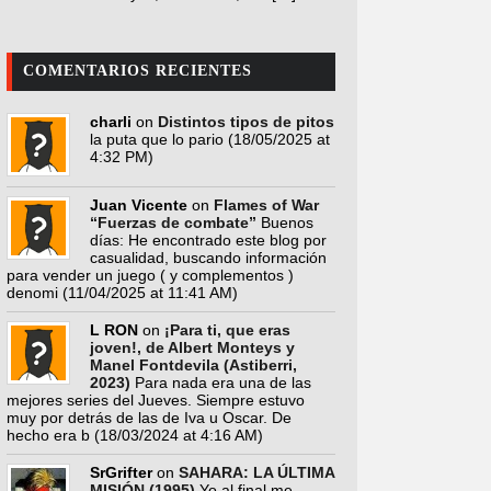
COMENTARIOS RECIENTES
charli
on
Distintos tipos de pitos
la puta que lo pario
(18/05/2025 at
4:32 PM)
Juan Vicente
on
Flames of War
“Fuerzas de combate”
Buenos
días: He encontrado este blog por
casualidad, buscando información
para vender un juego ( y complementos )
denomi
(11/04/2025 at 11:41 AM)
L RON
on
¡Para ti, que eras
joven!, de Albert Monteys y
Manel Fontdevila (Astiberri,
2023)
Para nada era una de las
mejores series del Jueves. Siempre estuvo
muy por detrás de las de Iva u Oscar. De
hecho era b
(18/03/2024 at 4:16 AM)
SrGrifter
on
SAHARA: LA ÚLTIMA
MISIÓN (1995)
Yo al final me