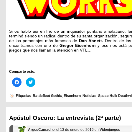
Si os hablo así en frío de un inquisidor puritano amalatiano
terminó siendo un radical dentro de su santa organización, seg
de los personajes más famosos de
Dan Abnett.
Dentro de los 
encontramos con uno de
Gregor Eisenhorn
y eso nos está po
juegos que nos llaman la atención en VTL…
Comparte esto:
Haz
Haz
clic
clic
para
para
compartir
compartir
en
en
Etiquetas:
Battlefleet Gothic
,
Eisenhorn
,
Noticias
,
Space Hulk Deathw
Facebook
Twitter
(Se
(Se
abre
abre
en
en
una
una
ventana
ventana
Apóstol Oscuro: La entrevista (2ª parte)
nueva)
nueva)
ArgosCamacho
, el 13 de enero de 2016 en
Videojuegos