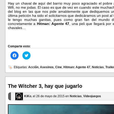
Hay un chaval de aquí del barrio muy poco agraciado el pobre 
Wifi, no me jodas. El caso es que de vez en cuando este muchac
del blog en las que nos pide amablemente que dediquemos unas
última petición ha sido el solicitarnos que dedicáramos un post al 
le tengo muchas ganitas, pues como gran fan del mundo de 
concretamente a
Hitman: Agente 47
, una peli que llegará por 
chavales…
Comparte esto:
Haz
Haz
clic
clic
para
para
compartir
compartir
en
en
Etiquetas:
Acción
,
Asesinos
,
Cine
,
Hitman: Agente 47
,
Noticias
,
Traile
Facebook
Twitter
(Se
(Se
abre
abre
en
en
una
una
ventana
ventana
The Witcher 3, hay que jugarlo
nueva)
nueva)
KiKo
, el 26 de mayo de 2015 en
Noticias
,
Videojuegos