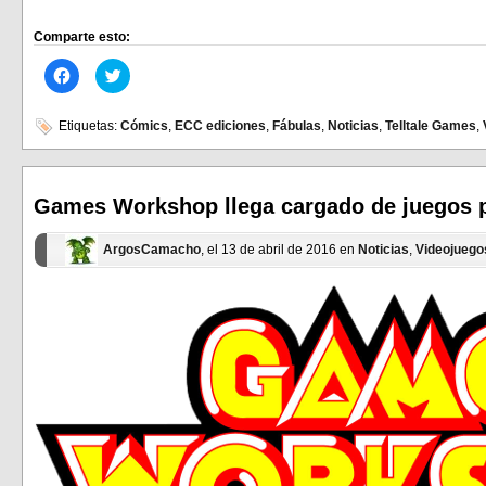
Comparte esto:
Haz
Haz
clic
clic
para
para
compartir
compartir
en
en
Etiquetas:
Cómics
,
ECC ediciones
,
Fábulas
,
Noticias
,
Telltale Games
,
Facebook
Twitter
(Se
(Se
abre
abre
en
en
una
una
ventana
ventana
Games Workshop llega cargado de juegos p
nueva)
nueva)
ArgosCamacho
, el 13 de abril de 2016 en
Noticias
,
Videojuego