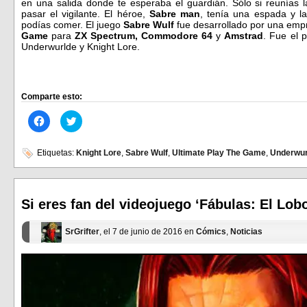
en una salida donde te esperaba el guardián. Sólo si reunías l
pasar el vigilante. El héroe,
Sabre man
, tenía una espada y l
podías comer. El juego
Sabre Wulf
fue desarrollado por una emp
Game
para
ZX Spectrum, Commodore 64
y
Amstrad
. Fue el p
Underwurlde y Knight Lore.
Comparte esto:
Haz
Haz
clic
clic
para
para
compartir
compartir
en
en
Etiquetas:
Knight Lore
,
Sabre Wulf
,
Ultimate Play The Game
,
Underwur
Facebook
Twitter
(Se
(Se
abre
abre
en
en
una
una
ventana
ventana
Si eres fan del videojuego ‘Fábulas: El Lob
nueva)
nueva)
SrGrifter
, el 7 de junio de 2016 en
Cómics
,
Noticias