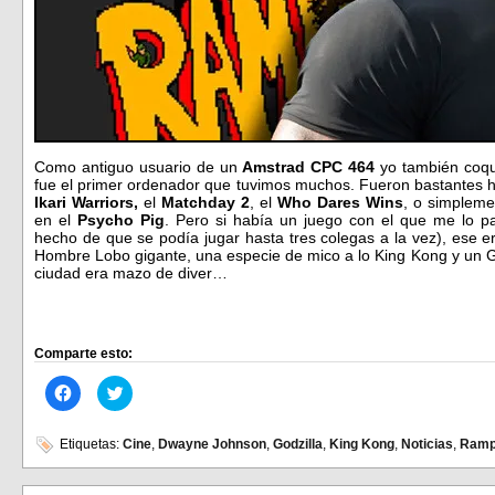
Como antiguo usuario de un
Amstrad CPC 464
yo también coque
fue el primer ordenador que tuvimos muchos. Fueron bastantes h
Ikari Warriors,
el
Matchday 2
, el
Who Dares Wins
, o simplem
en el
Psycho Pig
. Pero si había un juego con el que me lo p
hecho de que se podía jugar hasta tres colegas a la vez), ese e
Hombre Lobo gigante, una especie de mico a lo King Kong y un G
ciudad era mazo de diver…
Comparte esto:
Haz
Haz
clic
clic
para
para
compartir
compartir
en
en
Etiquetas:
Cine
,
Dwayne Johnson
,
Godzilla
,
King Kong
,
Noticias
,
Ramp
Facebook
Twitter
(Se
(Se
abre
abre