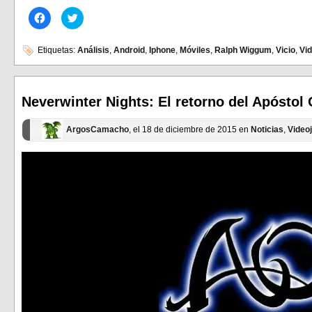
Haz
Haz
clic
clic
para
para
compartir
compartir
en
en
Etiquetas:
Análisis
,
Android
,
Iphone
,
Móviles
,
Ralph Wiggum
,
Vicio
,
Vi
Facebook
Twitter
(Se
(Se
abre
abre
en
en
una
una
ventana
ventana
Neverwinter Nights: El retorno del Apóstol
nueva)
nueva)
ArgosCamacho
, el 18 de diciembre de 2015 en
Noticias
,
Video