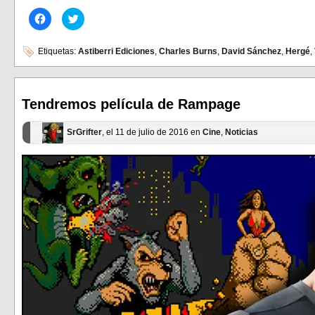
Haz
Haz
clic
clic
para
para
compartir
compartir
en
en
Etiquetas:
Astiberri Ediciones
,
Charles Burns
,
David Sánchez
,
Hergé
,
Facebook
Twitter
(Se
(Se
abre
abre
en
en
una
una
ventana
ventana
Tendremos película de Rampage
nueva)
nueva)
SrGrifter
, el 11 de julio de 2016 en
Cine
,
Noticias