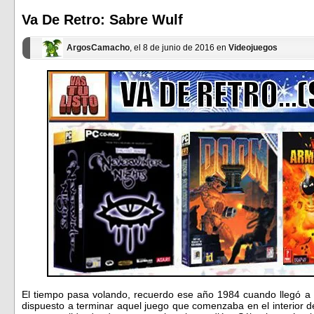
en
en
una
una
ventana
ventana
Va De Retro: Sabre Wulf
nueva)
nueva)
ArgosCamacho
, el 8 de junio de 2016 en
Videojuegos
El tiempo pasa volando, recuerdo ese año 1984 cuando llegó a
dispuesto a terminar aquel juego que comenzaba en el interior d