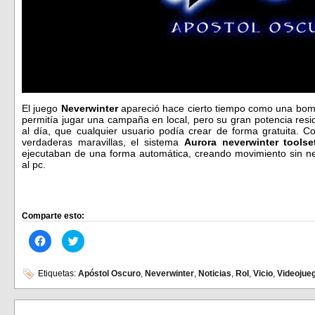
El juego
Neverwinter
apareció hace cierto tiempo como una bomba
permitía jugar una campaña en local, pero su gran potencia resi
al día, que cualquier usuario podía crear de forma gratuita. 
verdaderas maravillas, el sistema
Aurora neverwinter toolse
ejecutaban de una forma automática, creando movimiento sin n
al pc.
Comparte esto:
Haz
Haz
clic
clic
para
para
compartir
compartir
en
en
Etiquetas:
Apóstol Oscuro
,
Neverwinter
,
Noticias
,
Rol
,
Vicio
,
Videojue
Facebook
Twitter
(Se
(Se
abre
abre
en
en
una
una