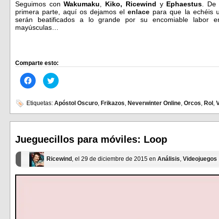
Seguimos con
Wakumaku
,
Kiko, Ricewind
y
Ephaestus
. De 
primera parte, aquí os dejamos el
enlace
para que la echéis un
serán beatificados a lo grande por su encomiable labor 
mayúsculas…
Comparte esto:
Haz
Haz
clic
clic
para
para
compartir
compartir
en
en
Etiquetas:
Apóstol Oscuro
,
Frikazos
,
Neverwinter Online
,
Orcos
,
Rol
,
Facebook
Twitter
(Se
(Se
abre
abre
en
en
una
una
ventana
ventana
Jueguecillos para móviles: Loop
nueva)
nueva)
Ricewind
, el 29 de diciembre de 2015 en
Análisis
,
Videojuegos