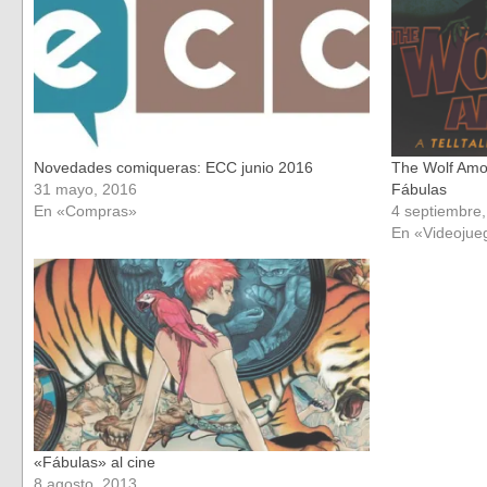
nueva)
nueva)
Novedades comiqueras: ECC junio 2016
The Wolf Amo
31 mayo, 2016
Fábulas
En «Compras»
4 septiembre
En «Videojue
«Fábulas» al cine
8 agosto, 2013