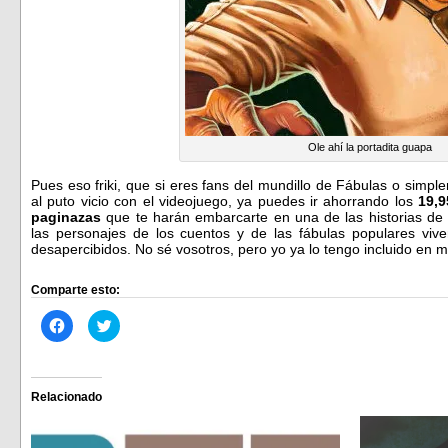
Ole ahí la portadita guapa
Pues eso friki, que si eres fans del mundillo de Fábulas o simp
al puto vicio con el videojuego, ya puedes ir ahorrando los
19,
paginazas
que te harán embarcarte en una de las historias de
las personajes de los cuentos y de las fábulas populares vi
desapercibidos. No sé vosotros, pero yo ya lo tengo incluido en m
Comparte esto:
Haz
Haz
clic
clic
para
para
compartir
compartir
en
en
Facebook
Twitter
(Se
(Se
Relacionado
abre
abre
en
en
una
una
ventana
ventana