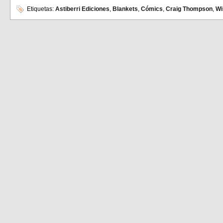
compartir
compartir
en
en
Etiquetas:
Astiberri Ediciones
,
Blankets
,
Cómics
,
Craig Thompson
,
Wi
Facebook
Twitter
(Se
(Se
abre
abre
en
en
una
una
ventana
ventana
nueva)
nueva)