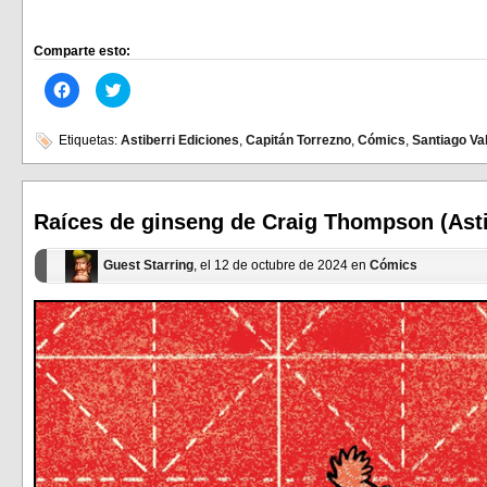
Comparte esto:
Haz
Haz
clic
clic
para
para
compartir
compartir
en
en
Etiquetas:
Astiberri Ediciones
,
Capitán Torrezno
,
Cómics
,
Santiago Va
Facebook
Twitter
(Se
(Se
abre
abre
en
en
una
una
ventana
ventana
Raíces de ginseng de Craig Thompson (Asti
nueva)
nueva)
Guest Starring
, el 12 de octubre de 2024 en
Cómics