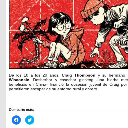
De los 10 a los 20 años,
Craig Thompson
y su hermano p
Wisconsin
. Desherbar y cosechar ginseng -una hierba med
beneficios en China- financió la obsesión juvenil de Craig por
permitieron escapar de su entorno rural y obrero…
Comparte esto:
Haz
Haz
clic
clic
para
para