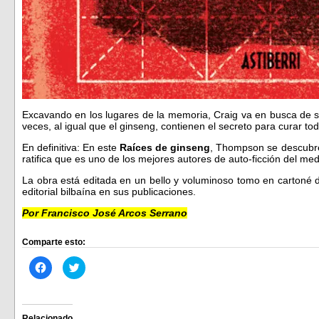
Excavando en los lugares de la memoria, Craig va en busca de s
veces, al igual que el ginseng, contienen el secreto para curar to
En definitiva: En este
Raíces de ginseng
, Thompson se descubre
ratifica que es uno de los mejores autores de auto-ficción del med
La obra está editada en un bello y voluminoso tomo en cartoné 
editorial bilbaína en sus publicaciones.
Por Francisco José Arcos Serrano
Comparte esto:
Haz
Haz
clic
clic
para
para
compartir
compartir
en
en
Facebook
Twitter
(Se
(Se
Relacionado