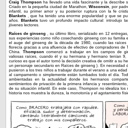
Craig Thompson
ha llevado una vida fascinante y la describe 
Criado en la pequeña ciudad de Marathon,
Wisconsin
, por pad
infantil, su primer amor y su posterior ruptura con la fe cris
Blankets
, que ha tenido una enorme popularidad y que se pub
años.
Blankets
tuvo un profundo impacto cultural: introdujo l
jóvenes lectores.
Raíces de ginseng
, su último libro, serializado en 12 entrega
sus experiencias como niño cosechando ginseng con su familia
el auge del ginseng de la década de 1980, cuando las raíces 
florecía gracias a una afluencia de efectivo de compradores de 
China.
Thompson
comenzó a trabajar en los campos de gi
valiosas raíces, cuando él y su hermana y hermano tenían 9, 
curioso es que el autor tomó la decisión creativa de omitir a su
un personaje secundario en Raíces de ginseng ). En necesidad 
pusieron a los tres niños a trabajar durante el verano a una edad
al campamento o simplemente están tumbados todo el día. To
ambientadas en la actualidad donde los hermanos compart
sentimientos de privación de la primera infancia y resentimient
de su situación infantil. En este caso, Thompson no idealiza los 
historia nos muestra la dureza, la monotonía y el agotamiento físic