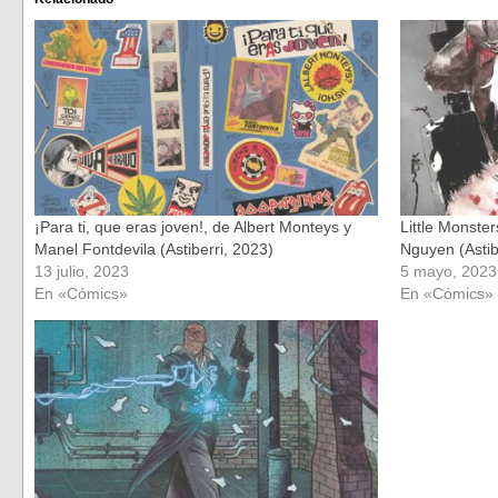
abre
abre
en
en
una
una
ventana
ventana
nueva)
nueva)
¡Para ti, que eras joven!, de Albert Monteys y
Little Monster
Manel Fontdevila (Astiberri, 2023)
Nguyen (Astib
13 julio, 2023
5 mayo, 2023
En «Cómics»
En «Cómics»