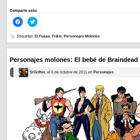
Comparte esto:
Haz
Haz
clic
clic
para
para
compartir
compartir
en
en
Etiquetas:
El Fuaaa
,
Frikis
,
Personajes Molones
Facebook
Twitter
(Se
(Se
abre
abre
en
en
una
una
ventana
ventana
Personajes molones: El bebé de Braindead
nueva)
nueva)
SrGrifter
, el 6 de octubre de 2011 en
Personajes