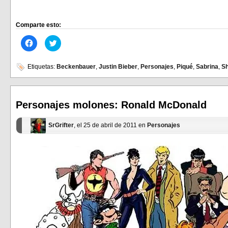
Comparte esto:
Haz
Haz
clic
clic
para
para
compartir
compartir
en
en
Etiquetas:
Beckenbauer
,
Justin Bieber
,
Personajes
,
Piqué
,
Sabrina
,
Sh
Facebook
Twitter
(Se
(Se
abre
abre
en
en
una
una
ventana
ventana
Personajes molones: Ronald McDonald
nueva)
nueva)
SrGrifter
, el 25 de abril de 2011 en
Personajes