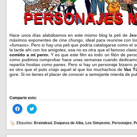
Hace unos días alabábamos en este mismo blog la peli de
Jes
máximos exponentes de cine chungo, ideal para reunirse con los
«fumaos». Pero si hay una peli que podría catalogarse como el s
la tarde ahí con los amigotes, esa no es otra que el famoso clasi
comido a mi perro.
Y es que este film es todo un filón de perso
como pudimos comprobar hace unas semanas cuando dedicamos
repartía hostias como panes. Pero si hay un personaje bizarro p
es otro que el puto criajo aquel al que los muchachos de
Vas Tú
gore. Si no tienes el placer de conocer a semejante mierda de pu
Comparte esto:
Haz
Haz
clic
clic
para
para
compartir
compartir
en
en
Etiquetas:
Braindead
,
Duquesa de Alba
,
Los Simpsons
,
Personajes
,
P
Facebook
Twitter
(Se
(Se
abre
abre