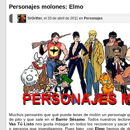
una
una
ventana
ventana
Personajes molones: Elmo
nueva)
nueva)
SrGrifter
, el 20 de abril de 2011 en
Personajes
Muchos pensaréis que qué puede tener de molón un personaje q
de pito y que sale en el
Barrio Sésamo
. Todos nuestros lector
Vas Tú Listo
nos gusta indagar en todos los recovecos y sacar t
o persona que investigamos. Pues bien, con
Elmo
hemos de de