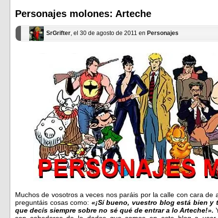
en
en
una
una
ventana
ventana
Personajes molones: Arteche
nueva)
nueva)
SrGrifter
, el 30 de agosto de 2011 en
Personajes
Muchos de vosotros a veces nos paráis por la calle con cara de as
preguntáis cosas como:
«¡Sí bueno, vuestro blog está bien y 
que decís siempre sobre no sé qué de entrar a lo Arteche!».