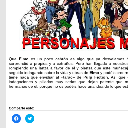
Que
Elmo
es un poco cabrón es algo que ya desvelamos
sorprendió a propios y a extraños. Pero han llegado a nuestr
rompiendo una lanza a favor de él y piensa que este muñecaj
seguido indagando sobre la vida y obras de
Elmo
y podéis creer
tiene nada que envidiar al «tarao» de
Pulp Fiction.
Así que
indagaciones y pilladas muy serias que dejan patente que má
hermanas de él, porque no os podéis hace una idea de lo que est
Comparte esto:
Haz
Haz
clic
clic
para
para
compartir
compartir