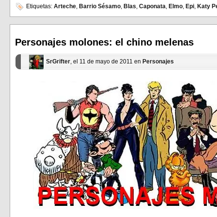
en
en
Etiquetas:
Arteche
,
Barrio Sésamo
,
Blas
,
Caponata
,
Elmo
,
Epi
,
Katy P
Facebook
Twitter
(Se
(Se
abre
abre
en
en
una
una
ventana
ventana
Personajes molones: el chino melenas
nueva)
nueva)
SrGrifter
, el 11 de mayo de 2011 en
Personajes