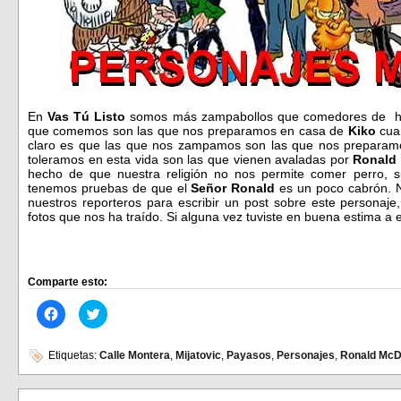
En
Vas Tú Listo
somos más zampabollos que comedores de ham
que comemos son las que nos preparamos en casa de
Kiko
cua
claro es que las que nos zampamos son las que nos preparamo
toleramos en esta vida son las que vienen avaladas por
Ronald
hecho de que nuestra religión no nos permite comer perro, s
tenemos pruebas de que el
Señor Ronald
es un poco cabrón. 
nuestros reporteros para escribir un post sobre este persona
fotos que nos ha traído. Si alguna vez tuviste en buena estima a 
Comparte esto:
Haz
Haz
clic
clic
para
para
compartir
compartir
en
en
Etiquetas:
Calle Montera
,
Mijatovic
,
Payasos
,
Personajes
,
Ronald McD
Facebook
Twitter
(Se
(Se
abre
abre
en
en