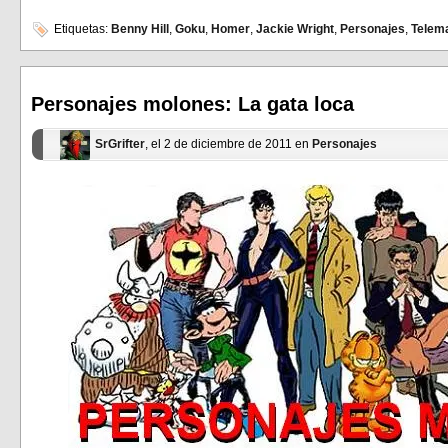
para
para
compartir
compartir
en
en
Etiquetas:
Benny Hill
,
Goku
,
Homer
,
Jackie Wright
,
Personajes
,
Telem
Facebook
Twitter
(Se
(Se
abre
abre
en
en
una
una
ventana
ventana
Personajes molones: La gata loca
nueva)
nueva)
SrGrifter
, el 2 de diciembre de 2011 en
Personajes