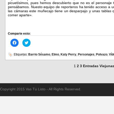
picuetísimos, pues hemos descubierto que no es el personaje 
pensábamos. Nuesto equipo de reporteros ha tenido acceso a 
las cámaras este muñecajo tiene un desparpajo y unas tablas
comer aparte».
Comparte esto:
Haz
Haz
clic
clic
para
para
compartir
compartir
en
en
Etiquetas:
Barrio Sésamo
,
Elmo
,
Katy Perry
,
Personajes
,
Polvazo
,
Víd
Facebook
Twitter
(Se
(Se
abre
abre
1
2
3
Entradas Viejuna
en
en
una
una
ventana
ventana
nueva)
nueva)
Copyright 2015 Vas Tú Listo - All Rights Reserved.