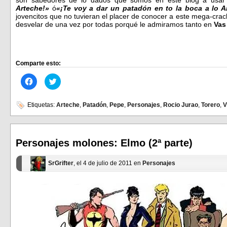
son sabedores
de lo dados que somos en este blog a usar 
Arteche!»
ó
«¡Te voy a dar un patadón en to la boca a lo A
jovencitos que no tuvieran el placer de conocer a este mega-cra
desvelar de una vez por todas porqué le admiramos tanto en
Vas
Comparte esto:
Haz
Haz
clic
clic
para
para
compartir
compartir
en
en
Etiquetas:
Arteche
,
Patadón
,
Pepe
,
Personajes
,
Rocio Jurao
,
Torero
,
V
Facebook
Twitter
(Se
(Se
abre
abre
en
en
una
una
ventana
ventana
Personajes molones: Elmo (2ª parte)
nueva)
nueva)
SrGrifter
, el 4 de julio de 2011 en
Personajes