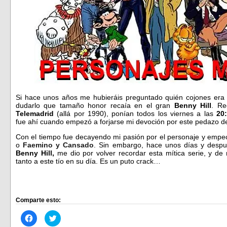
Si hace unos años me hubieráis preguntado quién cojones era 
dudarlo que tamaño honor recaía en el gran
Benny Hill
. Re
Telemadrid
(allá por 1990), ponían todos los viernes a las
20
fue ahí cuando empezó a forjarse mi devoción por este pedazo de
Con el tiempo fue decayendo mi pasión por el personaje y emp
o
Faemino y Cansado
. Sin embargo, hace unos días y desp
Benny Hill,
me dio por volver recordar esta mítica serie, y de
tanto a este tío en su día. Es un puto crack…
Comparte esto:
Haz
Haz
clic
clic