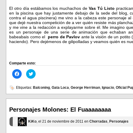
El otro día estábamos los muchachos de
Vas Tú Listo
practican
en la piscina que hay justamente debajo de la sede del blog, 
contra el agua piscinera) me vino a la cabeza este personaje al c
que dejé nuestra competición de a ver quién resiste más plancha
y me vine a la redacción a explayarme sobre él. Me imagino que
es un personaje de una serie de animación que echaban a
babeabais como el
perro de Pavlov
ante la visión de un potito 
haciendo). Pero dejémenos de gilipolladas y veamos quién es n
Comparte esto:
Haz
Haz
clic
clic
para
para
compartir
compartir
en
en
Etiquetas:
Balconing
,
Gata Loca
,
George Herriman
,
Ignacio
,
Oficial Pu
Facebook
Twitter
(Se
(Se
abre
abre
en
en
una
una
ventana
ventana
Personajes Molones: El Fuaaaaaaaa
nueva)
nueva)
KiKo
, el 21 de noviembre de 2011 en
Chorradas
,
Personajes