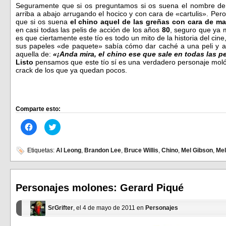
Seguramente que si os preguntamos si os suena el nombre d
arriba a abajo arrugando el hocico y con cara de «cartulis». Per
que si os suena
el chino aquel de las greñas con cara de m
en casi todas las pelis de acción de los años
80
, seguro que ya 
es que ciertamente este tío es todo un mito de la historia del ci
sus papeles «de paquete» sabía cómo dar caché a una peli y ar
aquella de:
«¡Anda mira, el chino ese que sale en todas las pe
Listo
pensamos que este tío sí es una verdadero personaje molón
crack de los que ya quedan pocos.
Comparte esto:
Haz
Haz
clic
clic
para
para
compartir
compartir
en
en
Etiquetas:
Al Leong
,
Brandon Lee
,
Bruce Willis
,
Chino
,
Mel Gibson
,
Me
Facebook
Twitter
(Se
(Se
abre
abre
en
en
una
una
ventana
ventana
Personajes molones: Gerard Piqué
nueva)
nueva)
SrGrifter
, el 4 de mayo de 2011 en
Personajes