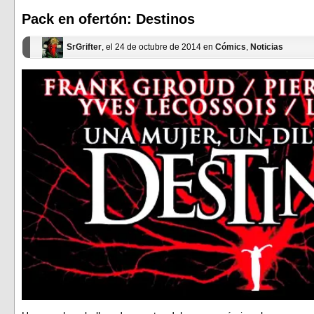
una
una
ventana
ventana
Pack en ofertón: Destinos
nueva)
nueva)
SrGrifter
, el 24 de octubre de 2014 en
Cómics
,
Noticias