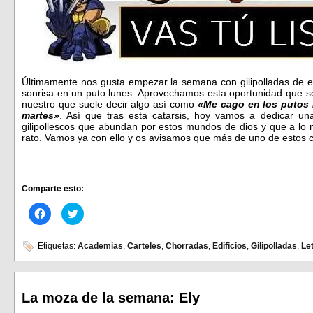
Últimamente nos gusta empezar la semana con gilipolladas de 
sonrisa en un puto lunes. Aprovechamos esta oportunidad que se
nuestro que suele decir algo así como
«Me cago en los putos 
martes»
. Así que tras esta catarsis, hoy vamos a dedicar una
gilipollescos que abundan por estos mundos de dios y que a lo 
rato. Vamos ya con ello y os avisamos que más de uno de estos c
Comparte esto:
Haz
Haz
clic
clic
para
para
compartir
compartir
en
en
Etiquetas:
Academias
,
Carteles
,
Chorradas
,
Edificios
,
Gilipolladas
,
Le
Facebook
Twitter
(Se
(Se
abre
abre
en
en
una
una
ventana
ventana
La moza de la semana: Ely
nueva)
nueva)