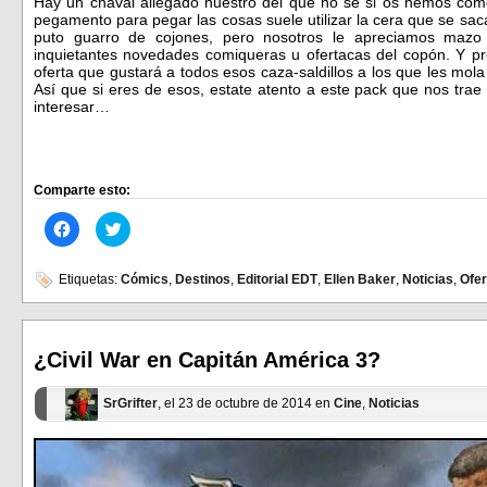
Hay un chaval allegado nuestro del que no sé si os hemos com
pegamento para pegar las cosas suele utilizar la cera que se sac
puto guarro de cojones, pero nosotros le apreciamos mazo
inquietantes novedades comiqueras u ofertacas del copón. Y pr
oferta que gustará a todos esos caza-saldillos a los que les mol
Así que si eres de esos, estate atento a este pack que nos trae 
interesar…
Comparte esto:
Haz
Haz
clic
clic
para
para
compartir
compartir
en
en
Etiquetas:
Cómics
,
Destinos
,
Editorial EDT
,
Ellen Baker
,
Noticias
,
Ofer
Facebook
Twitter
(Se
(Se
abre
abre
en
en
una
una
ventana
ventana
¿Civil War en Capitán América 3?
nueva)
nueva)
SrGrifter
, el 23 de octubre de 2014 en
Cine
,
Noticias