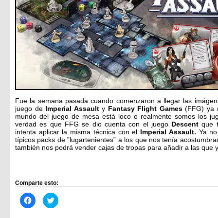
Fue la semana pasada cuando comenzaron a llegar las imágene
juego de
Imperial Assault
y
Fantasy Flight Games
(FFG) ya n
mundo del juego de mesa está loco o realmente somos los jug
verdad es que FFG se dio cuenta con el juego
Descent
que t
intenta aplicar la misma técnica con el
Imperial Assault.
Ya no 
típicos packs de ”lugartenientes” a los que nos tenía acostumbr
también nos podrá vender cajas de tropas para añadir a las que 
Comparte esto:
Haz
Haz
clic
clic
para
para
compartir
compartir