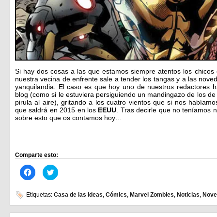
Si hay dos cosas a las que estamos siempre atentos los chicos
nuestra vecina de enfrente sale a tender los tangas y a las nov
yanquilandia. El caso es que hoy uno de nuestros redactores h
blog (como si le estuviera persiguiendo un mandingazo de los de
pirula al aire), gritando a los cuatro vientos que si nos había
que saldrá en 2015 en los
EEUU
. Tras decirle que no teníamos 
sobre esto que os contamos hoy…
Comparte esto:
Haz
Haz
clic
clic
para
para
compartir
compartir
en
en
Etiquetas:
Casa de las Ideas
,
Cómics
,
Marvel Zombies
,
Noticias
,
Nove
Facebook
Twitter
(Se
(Se
abre
abre