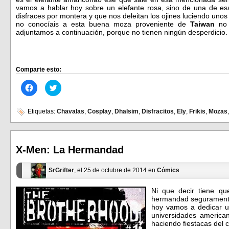
vamos a hablar hoy sobre un elefante rosa, sino de una de es
disfraces por montera y que nos deleitan los ojines luciendo unos
no conocíais a esta buena moza proveniente de
Taiwan
no 
adjuntamos a continuación, porque no tienen ningún desperdicio.
Comparte esto:
Haz
Haz
clic
clic
para
para
compartir
compartir
en
en
Etiquetas:
Chavalas
,
Cosplay
,
Dhalsim
,
Disfracitos
,
Ely
,
Frikis
,
Mozas
Facebook
Twitter
(Se
(Se
abre
abre
en
en
una
una
ventana
ventana
X-Men: La Hermandad
nueva)
nueva)
SrGrifter
, el 25 de octubre de 2014 en
Cómics
Ni que decir tiene qu
hermandad seguramente
hoy vamos a dedicar un
universidades america
haciendo fiestacas del 