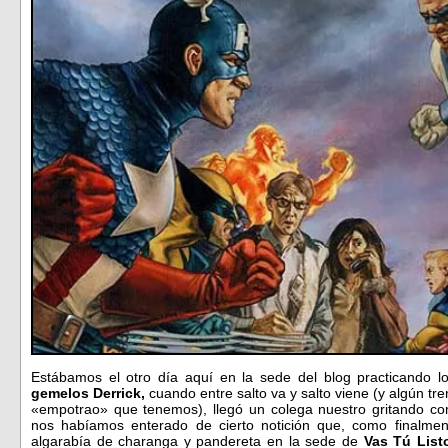
Estábamos el otro día aquí en la sede del blog practicando lo
gemelos Derrick,
cuando entre salto va y salto viene (y algún tr
«empotrao» que tenemos), llegó un colega nuestro gritando c
nos habíamos enterado de cierto notición que, como finalmen
algarabía de charanga y pandereta en la sede de
Vas Tú List