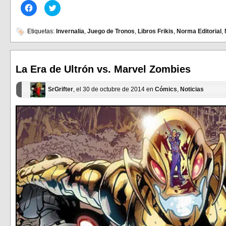
Haz
Haz
clic
clic
para
para
compartir
compartir
en
en
Etiquetas:
Invernalia
,
Juego de Tronos
,
Libros Frikis
,
Norma Editorial
,
Facebook
Twitter
(Se
(Se
abre
abre
en
en
una
una
ventana
ventana
La Era de Ultrón vs. Marvel Zombies
nueva)
nueva)
SrGrifter
, el 30 de octubre de 2014 en
Cómics
,
Noticias