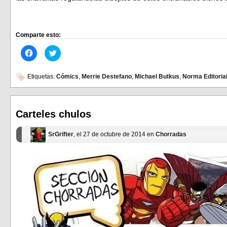
Comparte esto:
Haz
Haz
clic
clic
para
para
compartir
compartir
en
en
Etiquetas:
Cómics
,
Merrie Destefano
,
Michael Butkus
,
Norma Editoria
Facebook
Twitter
(Se
(Se
abre
abre
en
en
una
una
ventana
ventana
Carteles chulos
nueva)
nueva)
SrGrifter
, el 27 de octubre de 2014 en
Chorradas