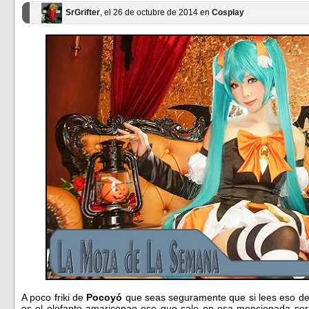
SrGrifter
, el 26 de octubre de 2014 en
Cosplay
A poco friki de
Pocoyó
que seas seguramente que si lees eso d
es el elefante amariconao ese que sale en esa mencionada ser