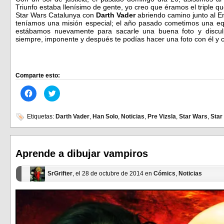
Triunfo estaba llenísimo de gente, yo creo que éramos el triple qu
Star Wars Catalunya con
Darth Vader
abriendo camino junto al E
teníamos una misión especial; el año pasado cometimos una equi
estábamos nuevamente para sacarle una buena foto y discul
siempre, imponente y después te podías hacer una foto con él y c
Comparte esto:
Haz
Haz
clic
clic
para
para
compartir
compartir
en
en
Etiquetas:
Darth Vader
,
Han Solo
,
Noticias
,
Pre Vizsla
,
Star Wars
,
Star
Facebook
Twitter
(Se
(Se
abre
abre
en
en
una
una
ventana
ventana
Aprende a dibujar vampiros
nueva)
nueva)
SrGrifter
, el 28 de octubre de 2014 en
Cómics
,
Noticias