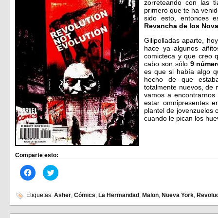
zorreteando con las 
primero que te ha venid
sido esto, entonces 
Revancha de los Nov
Gilipolladas aparte, ho
hace ya algunos añito
comicteca y que creo q
cabo son sólo
9 númer
es que si había algo q
hecho de que estaba
totalmente nuevos, de 
vamos a encontrarnos 
estar omnipresentes en
plantel de jovenzuelos 
cuando le pican los hu
Comparte esto:
Haz
Haz
clic
clic
para
para
compartir
compartir
en
en
Etiquetas:
Asher
,
Cómics
,
La Hermandad
,
Malon
,
Nueva York
,
Revolu
Facebook
Twitter
(Se
(Se
abre
abre
en
en