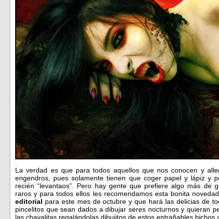
La verdad es que para todos aquellos que nos conocen y alleg
engendros, pues solamente tienen que coger papel y lápiz y p
recién “levantaos”. Pero hay gente que prefiere algo más de g
raros y para todos ellos les recomendamos esta bonita noveda
editorial
para este mes de octubre y que hará las delicias de t
pincelitos que sean dados a dibujar seres nocturnos y quieran p
las chavalitas regalándolas dibujitos de estos entrañables bicho