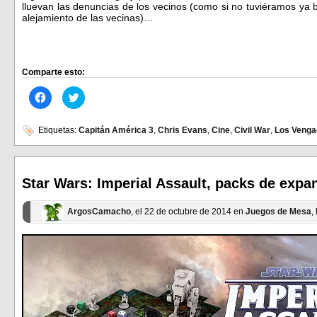
lluevan las denuncias de los vecinos (como si no tuviéramos ya b
alejamiento de las vecinas)…
Comparte esto:
Haz
Haz
clic
clic
para
para
compartir
compartir
en
en
Etiquetas:
Capitán América 3
,
Chris Evans
,
Cine
,
Civil War
,
Los Venga
Facebook
Twitter
(Se
(Se
abre
abre
en
en
una
una
ventana
ventana
Star Wars: Imperial Assault, packs de expa
nueva)
nueva)
ArgosCamacho
, el 22 de octubre de 2014 en
Juegos de Mesa
,