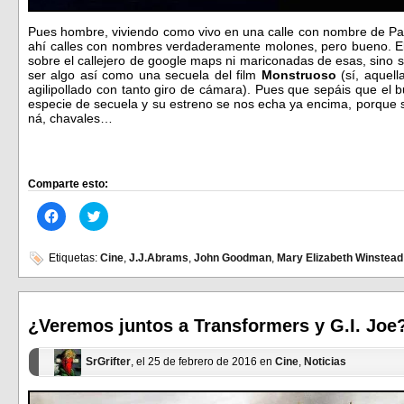
Pues hombre, viviendo como vivo en una calle con nombre de P
ahí calles con nombres verdaderamente molones, pero bueno. E
sobre el callejero de google maps ni mariconadas de esas, sino so
ser algo así como una secuela del film
Monstruoso
(sí, aquel
agilipollado con tanto giro de cámara). Pues que sepáis que el
especie de secuela y su estreno se nos echa ya encima, porque 
ná, chavales…
Comparte esto:
Haz
Haz
clic
clic
para
para
compartir
compartir
en
en
Etiquetas:
Cine
,
J.J.Abrams
,
John Goodman
,
Mary Elizabeth Winstead
Facebook
Twitter
(Se
(Se
abre
abre
en
en
una
una
ventana
ventana
¿Veremos juntos a Transformers y G.I. Joe
nueva)
nueva)
SrGrifter
, el 25 de febrero de 2016 en
Cine
,
Noticias