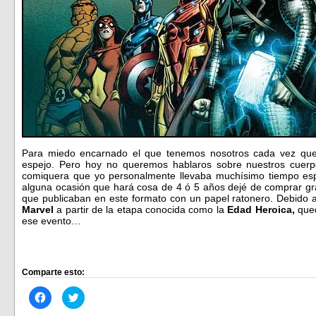
Para miedo encarnado el que tenemos nosotros cada vez que
espejo. Pero hoy no queremos hablaros sobre nuestros cuerpo
comiquera que yo personalmente llevaba muchísimo tiempo e
alguna ocasión que hará cosa de 4 ó 5 años dejé de comprar g
que publicaban en este formato con un papel ratonero. Debido
Marvel
a partir de la etapa conocida como la
Edad Heroica,
qued
ese evento…
Comparte esto:
Haz
Haz
clic
clic
para
para