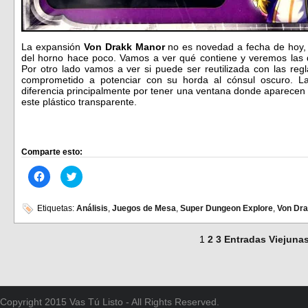
La expansión
Von Drakk Manor
no es novedad a fecha de hoy, p
del horno hace poco. Vamos a ver qué contiene y veremos las di
Por otro lado vamos a ver si puede ser reutilizada con las reg
comprometido a potenciar con su horda al cónsul oscuro. L
diferencia principalmente por tener una ventana donde aparecen 
este plástico transparente.
Comparte esto:
Haz
Haz
clic
clic
para
para
compartir
compartir
en
en
Etiquetas:
Análisis
,
Juegos de Mesa
,
Super Dungeon Explore
,
Von Dr
Facebook
Twitter
(Se
(Se
abre
abre
1
2
3
Entradas Viejuna
en
en
una
una
ventana
ventana
nueva)
nueva)
Copyright 2015 Vas Tú Listo - All Rights Reserved.