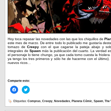
Hoy toca repasar las novedades con las que los chiquillos de
Pla
este mes de marzo. De entre todo lo publicado me gustaría dest
tomazo de
Creepy
con el que cagarse la pateja abajo y sobr
integrales de
Spawn
más la publicación del cuarto. La verdad es
el personaje lo tiene chungo, ya que cada tomo cuesta la friolera 
ya tengo los tres primeros y sólo he de hacerme con el último)
nuevos ricos…
Comparte esto:
Haz
Haz
clic
clic
para
para
compartir
compartir
en
en
Etiquetas:
Compras
,
Creepy
,
Novedades
,
Planeta Cómic
,
Spawn
,
The 
Facebook
Twitter
(Se
(Se
abre
abre