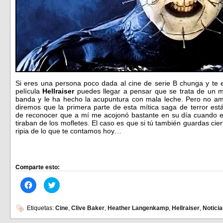
Si eres una persona poco dada al cine de serie B chunga y te
película
Hellraiser
puedes llegar a pensar que se trata de un m
banda y le ha hecho la acupuntura con mala leche. Pero no amig
diremos que la primera parte de esta mítica saga de terror est
de reconocer que a mí me acojonó bastante en su día cuando era
tiraban de los mofletes. El caso es que si tú también guardas cie
ripia de lo que te contamos hoy…
Comparte esto:
Haz
Haz
clic
clic
para
para
compartir
compartir
en
en
Etiquetas:
Cine
,
Clive Baker
,
Heather Langenkamp
,
Hellraiser
,
Notici
Facebook
Twitter
(Se
(Se