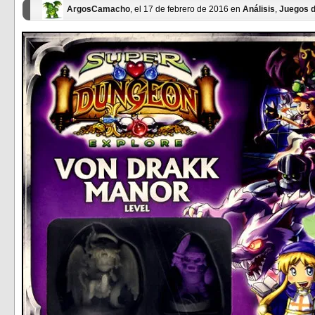
ArgosCamacho
, el 17 de febrero de 2016 en
Análisis
,
Juegos 