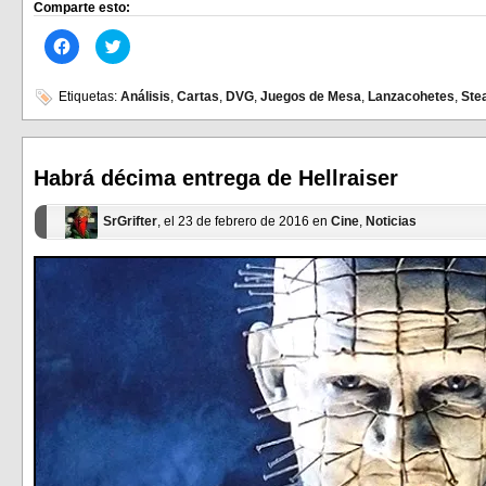
Comparte esto:
Haz
Haz
clic
clic
para
para
compartir
compartir
en
en
Etiquetas:
Análisis
,
Cartas
,
DVG
,
Juegos de Mesa
,
Lanzacohetes
,
Stea
Facebook
Twitter
(Se
(Se
abre
abre
en
en
una
una
ventana
ventana
Habrá décima entrega de Hellraiser
nueva)
nueva)
SrGrifter
, el 23 de febrero de 2016 en
Cine
,
Noticias