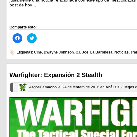
post de hoy…
Comparte esto:
Haz
Haz
clic
clic
para
para
compartir
compartir
en
en
Etiquetas:
Cine
,
Dwayne Johnson
,
G.I. Joe
,
La Baronesa
,
Noticias
,
Tra
Facebook
Twitter
(Se
(Se
abre
abre
en
en
una
una
ventana
ventana
Warfighter: Expansión 2 Stealth
nueva)
nueva)
ArgosCamacho
, el 24 de febrero de 2016 en
Análisis
,
Juegos 