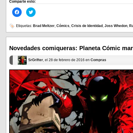
Comparte esto:
Haz
Haz
clic
clic
para
para
compartir
compartir
en
en
Etiquetas:
Brad Meltzer
,
Cómics
,
Crisis de Identidad
,
Joss Whedon
,
R
Facebook
Twitter
(Se
(Se
abre
abre
en
en
una
una
ventana
ventana
Novedades comiqueras: Planeta Cómic mar
nueva)
nueva)
SrGrifter
, el 28 de febrero de 2016 en
Compras