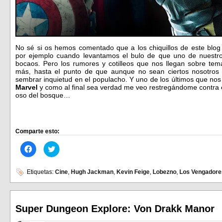
No sé si os hemos comentado que a los chiquillos de este blo
por ejemplo cuando levantamos el bulo de que uno de nuestro
bocaos. Pero los rumores y cotilleos que nos llegan sobre tem
más, hasta el punto de que aunque no sean ciertos nosotros 
sembrar inquietud en el populacho. Y uno de los últimos que nos 
Marvel
y como al final sea verdad me veo restregándome contra el
oso del bosque…
Comparte esto:
Haz
Haz
clic
clic
para
para
compartir
compartir
en
en
Etiquetas:
Cine
,
Hugh Jackman
,
Kevin Feige
,
Lobezno
,
Los Vengadore
Facebook
Twitter
(Se
(Se
abre
abre
en
en
una
una
ventana
ventana
Super Dungeon Explore: Von Drakk Manor
nueva)
nueva)