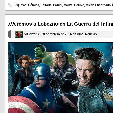
compartir
compartir
en
en
Etiquetas:
Cómics
,
Editorial Panini
,
Marvel Deluxe
,
Miedo Encarnado
,
Facebook
Twitter
(Se
(Se
abre
abre
en
en
una
una
ventana
ventana
¿Veremos a Lobezno en La Guerra del Infin
nueva)
nueva)
SrGrifter
, el 18 de febrero de 2016 en
Cine
,
Noticias