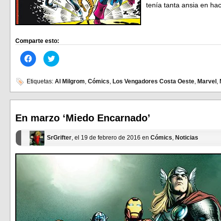
tenía tanta ansia en h
Comparte esto:
Haz
Haz
clic
clic
para
para
compartir
compartir
en
en
Etiquetas:
Al Milgrom
,
Cómics
,
Los Vengadores Costa Oeste
,
Marvel
,
Facebook
Twitter
(Se
(Se
abre
abre
en
en
una
una
ventana
ventana
En marzo ‘Miedo Encarnado’
nueva)
nueva)
SrGrifter
, el 19 de febrero de 2016 en
Cómics
,
Noticias