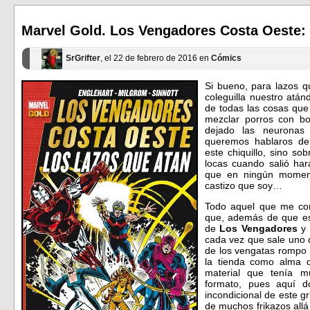
abre
abre
en
en
una
una
ventana
ventana
Marvel Gold. Los Vengadores Costa Oeste: 
nueva)
nueva)
SrGrifter
, el 22 de febrero de 2016 en
Cómics
Si bueno, para lazos q
coleguilla nuestro atán
de todas las cosas que
mezclar porros con bo
dejado las neurona
queremos hablaros de 
este chiquillo, sino so
locas cuando salió ha
que en ningún momen
castizo que soy…
Todo aquel que me co
que, además de que est
de
Los Vengadores
y 
cada vez que sale uno d
de los vengatas rompo 
la tienda como alma 
material que tenía 
formato, pues aquí 
incondicional de este 
de muchos frikazos all