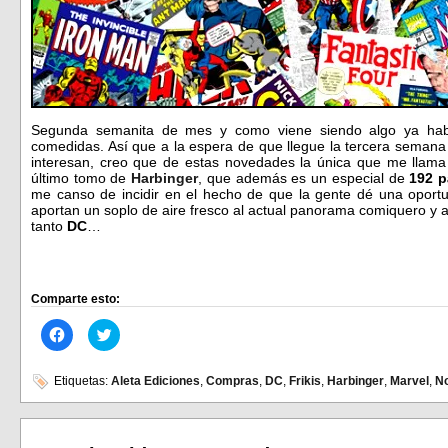
Segunda semanita de mes y como viene siendo algo ya hab
comedidas. Así que a la espera de que llegue la tercera seman
interesan, creo que de estas novedades la única que me llama
último tomo de
Harbinger
, que además es un especial de
192 p
me canso de incidir en el hecho de que la gente dé una oport
aportan un soplo de aire fresco al actual panorama comiquero y a
tanto
DC
…
Comparte esto:
Haz
Haz
clic
clic
para
para
compartir
compartir
en
en
Etiquetas:
Aleta Ediciones
,
Compras
,
DC
,
Frikis
,
Harbinger
,
Marvel
,
N
Facebook
Twitter
(Se
(Se
abre
abre
en
en
una
una