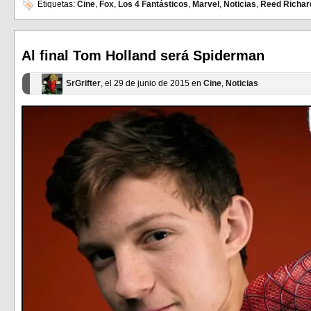
en
en
Etiquetas:
Cine
,
Fox
,
Los 4 Fantásticos
,
Marvel
,
Noticias
,
Reed Richar
Facebook
Twitter
(Se
(Se
abre
abre
en
en
una
una
ventana
ventana
Al final Tom Holland será Spiderman
nueva)
nueva)
SrGrifter
, el 29 de junio de 2015 en
Cine
,
Noticias