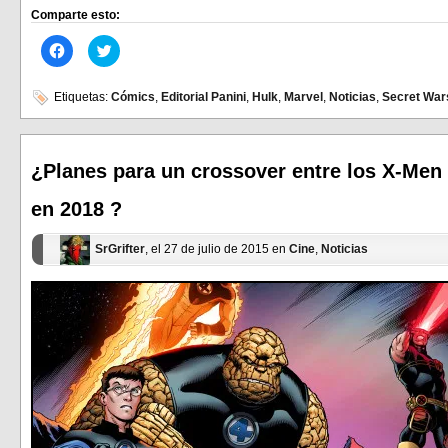
Comparte esto:
Haz
Haz
clic
clic
para
para
compartir
compartir
en
en
Etiquetas:
Cómics
,
Editorial Panini
,
Hulk
,
Marvel
,
Noticias
,
Secret War
Facebook
Twitter
(Se
(Se
abre
abre
en
en
una
una
ventana
ventana
¿Planes para un crossover entre los X-Men 
nueva)
nueva)
en 2018 ?
SrGrifter
, el 27 de julio de 2015 en
Cine
,
Noticias