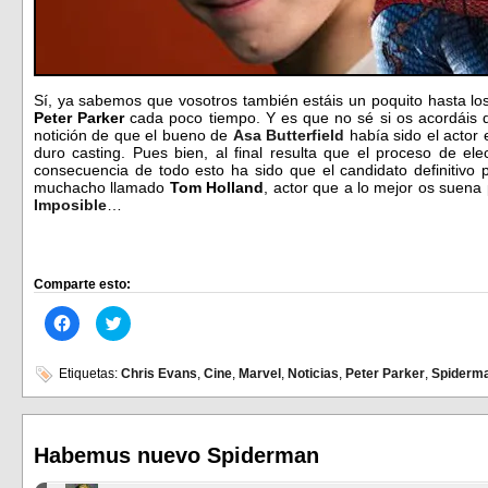
Sí, ya sabemos que vosotros también estáis un poquito hasta l
Peter Parker
cada poco tiempo. Y es que no sé si os acordáis 
notición de que el bueno de
Asa Butterfield
había sido el actor 
duro casting. Pues bien, al final resulta que el proceso de el
consecuencia de todo esto ha sido que el candidato definitivo 
muchacho llamado
Tom Holland
, actor que a lo mejor os suena 
Imposible
…
Comparte esto:
Haz
Haz
clic
clic
para
para
compartir
compartir
en
en
Etiquetas:
Chris Evans
,
Cine
,
Marvel
,
Noticias
,
Peter Parker
,
Spiderm
Facebook
Twitter
(Se
(Se
abre
abre
en
en
una
una
ventana
ventana
Habemus nuevo Spiderman
nueva)
nueva)