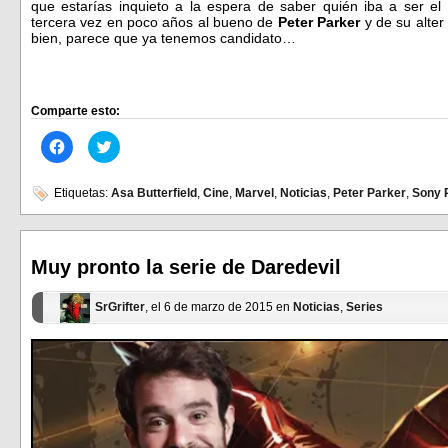
que estarías inquieto a la espera de saber quién iba a ser el
tercera vez en poco años al bueno de
Peter Parker
y de su alter
bien, parece que ya tenemos candidato…
Comparte esto:
Haz
Haz
clic
clic
para
para
compartir
compartir
en
en
Etiquetas:
Asa Butterfield
,
Cine
,
Marvel
,
Noticias
,
Peter Parker
,
Sony 
Facebook
Twitter
(Se
(Se
abre
abre
en
en
una
una
ventana
ventana
Muy pronto la serie de Daredevil
nueva)
nueva)
SrGrifter
, el 6 de marzo de 2015 en
Noticias
,
Series