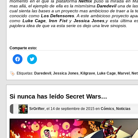
momento en el que la plataforma
Netflix
puso la mirada en Mar
mas allá, el ejemplo de ella es la mismísima
Daredevil
una de las
cual sienta las bases a un proyecto mas ambicioso de traer a la t
conocido como
Los Defensores
. A este ambicioso proyecto apa
como
Luke Cage
,
Iron Fist
y
Jessica Jones
,y esta última e
pajolera idea de que va esta serie os dejo una leve sinopsis.
Comparte esto:
Haz
Haz
clic
clic
para
para
compartir
compartir
en
en
Etiquetas:
Daredevil
,
Jessica Jones
,
Kilgrave
,
Luke Cage
,
Marvel
,
Net
Facebook
Twitter
(Se
(Se
abre
abre
en
en
una
una
ventana
ventana
Si nunca has leído Secret Wars…
nueva)
nueva)
SrGrifter
, el 14 de septiembre de 2015 en
Cómics
,
Noticias