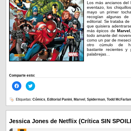
Los más ancianos del 
eventazo, los chiquill
mayo un primer toch
recogían algunas de 
editorial. Se trataba d
que quisiera adentrarse
más épicos de
Marvel
todo amante del noveno
como un par de mesecil
otro cúmulo de hi
bastante recientes y
palabrejas…
Comparte esto:
Haz
Haz
clic
clic
para
para
compartir
compartir
en
en
Etiquetas:
Cómics
,
Editorial Panini
,
Marvel
,
Spiderman
,
Todd McFarla
Facebook
Twitter
(Se
(Se
abre
abre
en
en
una
una
ventana
ventana
Jessica Jones de Netflix (Crítica SIN SPOI
nueva)
nueva)