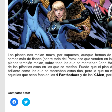
Los planes nos molan mazo, por supuesto, aunque hemos de 
somos más de flanes (sobre todo del Potax ese que venden en lo
planes también molan, sobre todo los que se montaban John Ha
de los pifostios esos en los que se metían. Puede que el plan 
brillante como los que se marcaban estos tíos, pero lo que no 
aquellos que sean fans de los
4 Fantásticos
y de los
X-Men
, po
Comparte esto:
Haz
Haz
clic
clic
para
para
compartir
compartir