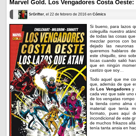
ventana
ventana
Marvel Gold. Los Vengadores Costa Oeste: 
nueva)
nueva)
SrGrifter
, el 22 de febrero de 2016 en
Cómics
Si bueno, para lazos q
coleguilla nuestro atán
de todas las cosas que
mezclar porros con bo
dejado las neurona
queremos hablaros de 
este chiquillo, sino so
locas cuando salió ha
que en ningún momen
castizo que soy…
Todo aquel que me co
que, además de que est
de
Los Vengadores
y 
cada vez que sale uno d
de los vengatas rompo 
la tienda como alma 
material que tenía 
formato, pues aquí 
incondicional de este 
de muchos frikazos all
tenía tanta ansia en h