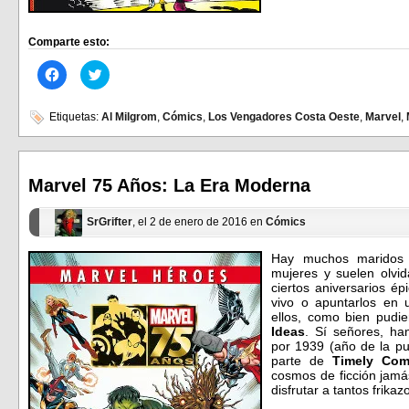
Comparte esto:
Haz
Haz
clic
clic
para
para
compartir
compartir
en
en
Etiquetas:
Al Milgrom
,
Cómics
,
Los Vengadores Costa Oeste
,
Marvel
,
Facebook
Twitter
(Se
(Se
abre
abre
en
en
una
una
ventana
ventana
Marvel 75 Años: La Era Moderna
nueva)
nueva)
SrGrifter
, el 2 de enero de 2016 en
Cómics
Hay muchos maridos 
mujeres y suelen olvid
ciertos aniversarios é
vivo o apuntarlos en 
ellos, como bien pudie
Ideas
. Sí señores, h
por 1939 (año de la p
parte de
Timely Com
cosmos de ficción jamá
disfrutar a tantos frikaz