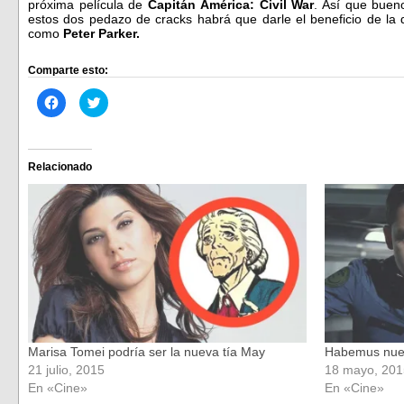
próxima película de
Capitán América: Civil War
. Así que bueno
estos dos pedazo de cracks habrá que darle el beneficio de la 
como
Peter Parker.
Comparte esto:
Haz
Haz
clic
clic
para
para
compartir
compartir
en
en
Facebook
Twitter
(Se
(Se
Relacionado
abre
abre
en
en
una
una
ventana
ventana
nueva)
nueva)
Marisa Tomei podría ser la nueva tía May
Habemus nue
21 julio, 2015
18 mayo, 201
En «Cine»
En «Cine»