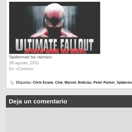
Spiderman ha «tiznao»
30 agosto, 2011
En «Cómics»
Etiquetas:
Chris Evans
,
Cine
,
Marvel
,
Noticias
,
Peter Parker
,
Spiderm
Deja un comentario