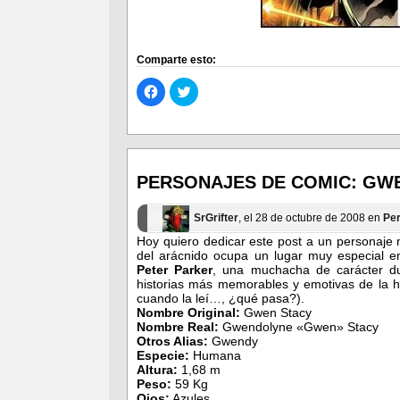
Comparte esto:
Haz
Haz
clic
clic
para
para
compartir
compartir
en
en
Facebook
Twitter
(Se
(Se
abre
abre
en
en
PERSONAJES DE COMIC: GW
una
una
ventana
ventana
nueva)
nueva)
SrGrifter
, el 28 de octubre de 2008 en
Pe
Hoy quiero dedicar este post a un personaje m
del arácnido ocupa un lugar muy especial en
Peter Parker
, una muchacha de carácter du
historias más memorables y emotivas de la hi
cuando la leí…, ¿qué pasa?).
Nombre Original:
Gwen Stacy
Nombre Real:
Gwendolyne «Gwen» Stacy
Otros Alias:
Gwendy
Especie:
Humana
Altura:
1,68 m
Peso:
59 Kg
Ojos:
Azules