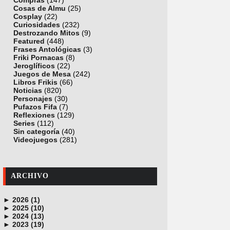
Compras
(147)
Cosas de Almu
(25)
Cosplay
(22)
Curiosidades
(232)
Destrozando Mitos
(9)
Featured
(448)
Frases Antológicas
(3)
Friki Pornacas
(8)
Jeroglíficos
(22)
Juegos de Mesa
(242)
Libros Frikis
(66)
Noticias
(820)
Personajes
(30)
Pufazos Fifa
(7)
Reflexiones
(129)
Series
(112)
Sin categoría
(40)
Videojuegos
(281)
ARCHIVO
►
2026 (1)
►
junio (1)
2025 (10)
►
noviembre (1)
2024 (13)
►
octubre (1)
diciembre (4)
2023 (19)