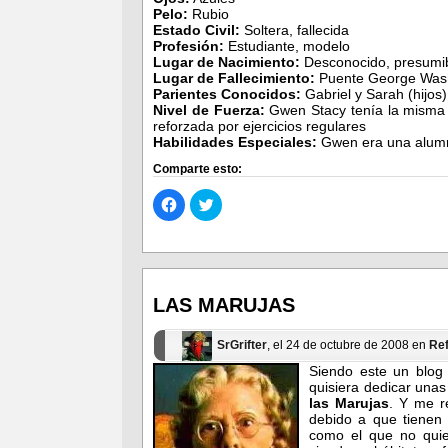
Pelo:
Rubio
Estado Civil:
Soltera, fallecida
Profesión:
Estudiante, modelo
Lugar de Nacimiento:
Desconocido, presumi
Lugar de Fallecimiento:
Puente George Wash
Parientes Conocidos:
Gabriel y Sarah (hijos),
Nivel de Fuerza:
Gwen Stacy tenía la misma f
reforzada por ejercicios regulares
Habilidades Especiales:
Gwen era una alumn
Comparte esto:
Haz
Haz
clic
clic
para
para
compartir
compartir
en
en
Facebook
Twitter
(Se
(Se
abre
abre
en
en
LAS MARUJAS
una
una
ventana
ventana
nueva)
nueva)
SrGrifter
, el 24 de octubre de 2008 en
Ref
Siendo este un blog 
quisiera dedicar unas
las Marujas
. Y me r
debido a que tienen 
como el que no quier