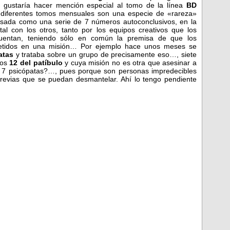
 gustaría hacer mención especial al tomo de la línea
BD
diferentes tomos mensuales son una especie de «rareza»
ensada como una serie de 7 números autoconclusivos, en la
l con los otros, tanto por los equipos creativos que los
cuentan, teniendo sólo en común la premisa de que los
 metidos en una misión… Por ejemplo hace unos meses se
atas
y trataba sobre un grupo de precisamente eso…, siete
los
12 del patíbulo
y cuya misión no es otra que asesinar a
é 7 psicópatas?…, pues porque son personas impredecibles
 previas que se puedan desmantelar. Ahí lo tengo pendiente