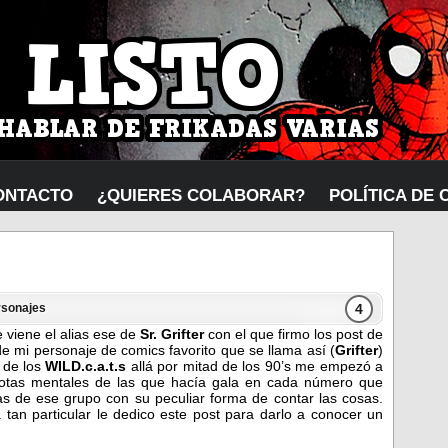
ONTACTO
¿QUIERES COLABORAR?
POLÍTICA DE 
4
rsonajes
viene el alias ese de
Sr. Grifter
con el que firmo los post de
de mi personaje de comics favorito que se llama así (
Grifter
)
 de los
WILD.c.a.t.s
allá por mitad de los 90’s me empezó a
 notas mentales de las que hacía gala en cada número que
as de ese grupo con su peculiar forma de contar las cosas.
an particular le dedico este post para darlo a conocer un