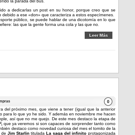
erido la parada del bus.
ido a dedicarlas un post en su honor, porque creo que se
debido a ese «don» que caracteriza a estos especímenes.
sporte público, se puede hablar de una dicotomía en lo que
efiere: las que la gente forma una cola y las que no.
Leer Más
0
mpras
ra del próximo mes, que viene a tener (igual que la anterior
ito para lo que yo he sido. Y además en noviembre me hacen
mple, así que no me quejo. De este mes destaco la etapa de
F,
que ya veremos si son capaces de sorprender tanto como
mbién destaco como novedad curiosa del mes el tomito de la
a de
Jim Starlin
titulada
La saga del infinito
protagonizada