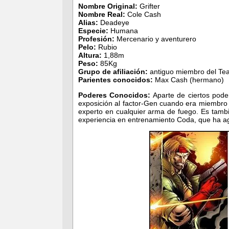
Nombre Original:
Grifter
Nombre Real:
Cole Cash
Alias:
Deadeye
Especie:
Humana
Profesión:
Mercenario y aventurero
Pelo:
Rubio
Altura:
1,88m
Peso:
85Kg
Grupo de afiliación:
antiguo miembro del Te
Parientes conocidos:
Max Cash (hermano)
Poderes Conocidos:
Aparte de ciertos pode
exposición al factor-Gen cuando era miembro
experto en cualquier arma de fuego. Es tamb
experiencia en entrenamiento Coda, que ha a