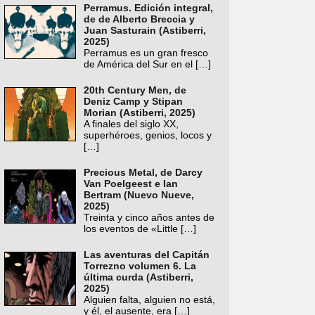
Perramus. Edición integral,
de de Alberto Breccia y
Juan Sasturain (Astiberri,
2025)
Perramus es un gran fresco
de América del Sur en el
[…]
20th Century Men, de
Deniz Camp y Stipan
Morian (Astiberri, 2025)
A finales del siglo XX,
superhéroes, genios, locos y
[…]
Precious Metal, de Darcy
Van Poelgeest e Ian
Bertram (Nuevo Nueve,
2025)
Treinta y cinco años antes de
los eventos de «Little
[…]
Las aventuras del Capitán
Torrezno volumen 6. La
última curda (Astiberri,
2025)
Alguien falta, alguien no está,
y él, el ausente, era
[…]