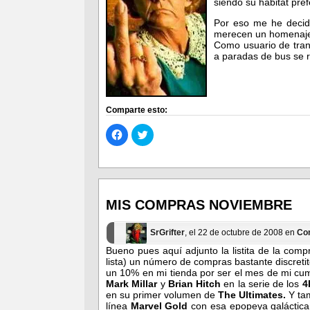
siendo su hábitat pref
Por eso me he decid
merecen un homenaje 
Como usuario de tran
a paradas de bus se r
Comparte esto:
Haz
Haz
clic
clic
para
para
compartir
compartir
en
en
Facebook
Twitter
(Se
(Se
abre
abre
en
en
MIS COMPRAS NOVIEMBRE
una
una
ventana
ventana
nueva)
nueva)
SrGrifter
, el 22 de octubre de 2008 en
Co
Bueno pues aquí adjunto la listita de la comp
lista) un número de compras bastante discret
un 10% en mi tienda por ser el mes de mi cu
Mark Millar
y
Brian Hitch
en la serie de los
4
en su primer volumen de
The Ultimates.
Y ta
línea
Marvel Gold
con esa epopeya galáctic