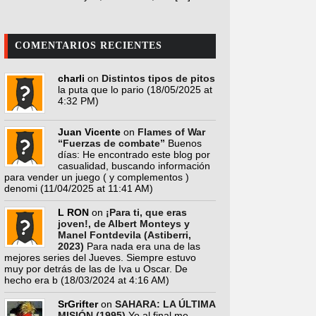
COMENTARIOS RECIENTES
charli
on
Distintos tipos de pitos
la puta que lo pario
(18/05/2025 at
4:32 PM)
Juan Vicente
on
Flames of War
“Fuerzas de combate”
Buenos
días: He encontrado este blog por
casualidad, buscando información
para vender un juego ( y complementos )
denomi
(11/04/2025 at 11:41 AM)
L RON
on
¡Para ti, que eras
joven!, de Albert Monteys y
Manel Fontdevila (Astiberri,
2023)
Para nada era una de las
mejores series del Jueves. Siempre estuvo
muy por detrás de las de Iva u Oscar. De
hecho era b
(18/03/2024 at 4:16 AM)
SrGrifter
on
SAHARA: LA ÚLTIMA
MISIÓN (1995)
Yo al final me