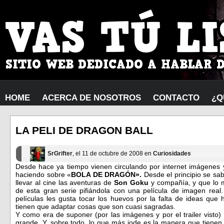
HOME
ACERCA DE NOSOTROS
CONTACTO
¿Q
LA PELI DE DRAGON BALL
SrGrifter
, el 11 de octubre de 2008 en
Curiosidades
Desde hace ya tiempo vienen circulando por internet imágenes y
haciendo sobre «
BOLA DE DRAGÓN».
Desde el principio se sa
llevar al cine las aventuras de
Son Goku
y compañía, y que lo m
de esta gran serie pifiándola con una película de imagen rea
películas les gusta tocar los huevos por la falta de ideas que
tienen que adaptar cosas que son cuasi sagradas.
Y como era de suponer (por las imágenes y por el trailer visto
grande. Y, sobre todo, lo que más jode es la manera que tienen 