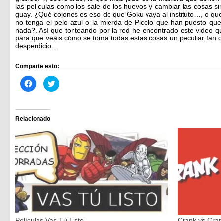
las películas como los sale de los huevos y cambiar las cosas 
guay. ¿Qué cojones es eso de que Goku vaya al instituto…, o que 
no tenga el pelo azul o la mierda de Picolo que han puesto que
nada?. Así que tonteando por la red he encontrado este video q
para que veáis cómo se toma todas estas cosas un peculiar fan del
desperdicio…
Comparte esto:
Haz
Haz
clic
clic
para
para
compartir
compartir
en
en
Facebook
Twitter
(Se
(Se
Relacionado
abre
abre
en
en
una
una
ventana
ventana
nueva)
nueva)
Películas Vas Tú Listo
Crank vs Cra