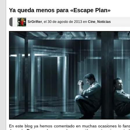
en
en
una
una
ventana
ventana
Ya queda menos para «Escape Plan»
nueva)
nueva)
SrGrifter
, el 30 de agosto de 2013 en
Cine
,
Noticias
En este blog ya hemos comentado en muchas ocasiones lo fans