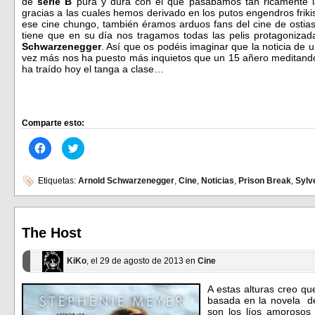
de
serie B
pura y dura con el que pasábamos tan ricamente l
gracias a las cuales hemos derivado en los putos engendros frik
ese cine chungo, también éramos arduos fans del cine de ostia
tiene que en su día nos tragamos todas las pelis protagoniza
Schwarzenegger
. Así que os podéis imaginar que la noticia de 
vez más nos ha puesto más inquietos que un 15 añero meditando 
ha traído hoy el tanga a clase…
Comparte esto:
Haz
Haz
clic
clic
para
para
compartir
compartir
en
en
Etiquetas:
Arnold Schwarzenegger
,
Cine
,
Noticias
,
Prison Break
,
Sylv
Facebook
Twitter
(Se
(Se
abre
abre
en
en
una
una
ventana
ventana
The Host
nueva)
nueva)
KiKo
, el 29 de agosto de 2013 en
Cine
A estas alturas creo q
basada en la novela 
son los líos amorosos 