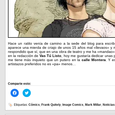
Hace un ratito venía de camino a la sede del blog para escri
aparece una mierda de criajo de unos 15 años mal «llevaos» y m
respondido que sí, que en una obra de teatro y me ha «mandao»
en la redacción de
Vas Tú Listo
, hoy me gustaría dedicar unas
me tiene más inquieto que un putero en la
calle Montera
. Y e
artistazos preferidos no es «pa» menos…
Comparte esto:
Haz
Haz
clic
clic
para
para
compartir
compartir
en
en
Etiquetas:
Cómics
,
Frank Quitely
,
Image Comics
,
Mark Millar
,
Noticias
Facebook
Twitter
(Se
(Se
abre
abre