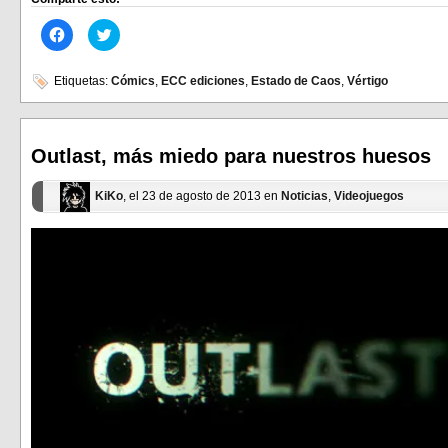
Haz
Haz
clic
clic
para
para
compartir
compartir
en
en
Etiquetas:
Cómics
,
ECC ediciones
,
Estado de Caos
,
Vértigo
Facebook
Twitter
(Se
(Se
abre
abre
en
en
una
una
ventana
ventana
Outlast, más miedo para nuestros huesos
nueva)
nueva)
KiKo
, el 23 de agosto de 2013 en
Noticias
,
Videojuegos