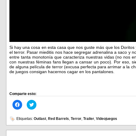
Si hay una cosa en esta casa que nos guste más que los Doritos 
el terror. Pasar mieditis nos hace segregar adrenalina a saco y n
entre tanta monotonía que caracteriza nuestras vidas (no nos
con nuestras féminas fans llegan a cansar un poco). Por eso, s
de alguna película de terror (excusa perfecta para arrimar a la ch
de juegos consigan hacernos cagar en los pantalones.
Comparte esto:
Haz
Haz
clic
clic
para
para
compartir
compartir
en
en
Etiquetas:
Outlast
,
Red Barrels
,
Terror
,
Trailer
,
Videojuegos
Facebook
Twitter
(Se
(Se
abre
abre
en
en