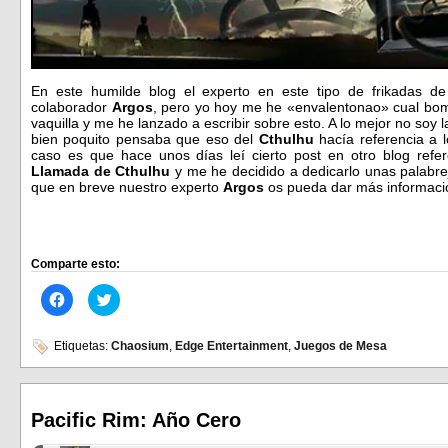
En este humilde blog el experto en este tipo de frikadas de
colaborador
Argos
, pero yo hoy me he «envalentonao» cual bom
vaquilla y me he lanzado a escribir sobre esto. A lo mejor no soy
bien poquito pensaba que eso del
Cthulhu
hacía referencia a l
caso es que hace unos días leí cierto post en otro blog refe
Llamada de Cthulhu
y me he decidido a dedicarlo unas palabr
que en breve nuestro experto
Argos
os pueda dar más informaci
Comparte esto:
Haz
Haz
clic
clic
para
para
compartir
compartir
en
en
Etiquetas:
Chaosium
,
Edge Entertainment
,
Juegos de Mesa
Facebook
Twitter
(Se
(Se
abre
abre
en
en
una
una
ventana
ventana
Pacific Rim: Año Cero
nueva)
nueva)