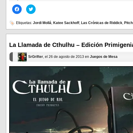
Haz
Haz
clic
clic
para
para
compartir
compartir
en
en
Etiquetas:
Jordi Mollá
,
Katee Sackhoff
,
Las Crónicas de Riddick
,
Pitch
Facebook
Twitter
(Se
(Se
abre
abre
en
en
una
una
ventana
ventana
La Llamada de Cthulhu – Edición Primigeni
nueva)
nueva)
SrGrifter
, el 26 de agosto de 2013 en
Juegos de Mesa