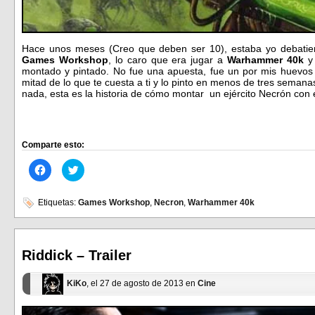
Hace unos meses (Creo que deben ser 10), estaba yo debatien
Games Workshop
, lo caro que era jugar a
Warhammer 40k
y 
montado y pintado. No fue una apuesta, fue un por mis huevos q
mitad de lo que te cuesta a ti y lo pinto en menos de tres semana
nada, esta es la historia de cómo montar un ejército Necrón con 
Comparte esto:
Haz
Haz
clic
clic
para
para
compartir
compartir
en
en
Etiquetas:
Games Workshop
,
Necron
,
Warhammer 40k
Facebook
Twitter
(Se
(Se
abre
abre
en
en
una
una
ventana
ventana
Riddick – Trailer
nueva)
nueva)
KiKo
, el 27 de agosto de 2013 en
Cine