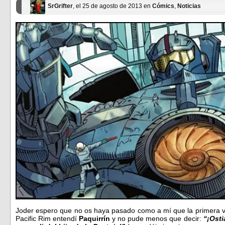
SrGrifter
, el 25 de agosto de 2013 en
Cómics
,
Noticias
Joder espero que no os haya pasado como a mí que la primera ve
Pacific Rim entendí
Paquirrín
y no pude menos que decir:
“¡Ost