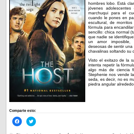
hombres lobo. Está clar
jóvenes adolescente
marchuqui para el cu
cuando le pones en pan
escultural, de morrito
fórmula para encandilar
sencillo: chica normal 
que nadie se identifiq
un amor imposible, 
deseosas de sentir una r
chavalinas soltando su d
Visto el exitazo de la 
intenta repetir la fórm
algo más de ciencia f
Stephenie nos vende la
seda, es decir, no es m
piedra angular alrededo
Comparte esto:
Haz
Haz
clic
clic
para
para
compartir
compartir