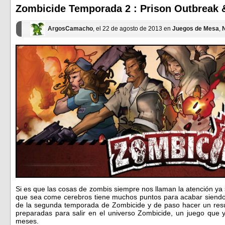
una
una
ventana
ventana
Zombicide Temporada 2 : Prison Outbreak &
nueva)
nueva)
ArgosCamacho
, el 22 de agosto de 2013 en
Juegos de Mesa
,
N
Si es que las cosas de zombis siempre nos llaman la atención ya s
que sea come cerebros tiene muchos puntos para acabar siendo
de la segunda temporada de Zombicide y de paso hacer un res
preparadas para salir en el universo Zombicide, un juego que
meses.