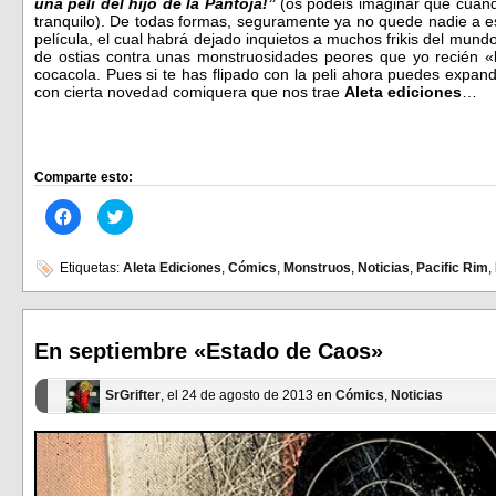
una peli del hijo de la Pantoja!”
(os podéis imaginar que cuando
tranquilo). De todas formas, seguramente ya no quede nadie a esta
película, el cual habrá dejado inquietos a muchos frikis del mun
de ostias contra unas monstruosidades peores que yo recién «
cocacola. Pues si te has flipado con la peli ahora puedes expand
con cierta novedad comiquera que nos trae
Aleta ediciones
…
Comparte esto:
Haz
Haz
clic
clic
para
para
compartir
compartir
en
en
Etiquetas:
Aleta Ediciones
,
Cómics
,
Monstruos
,
Noticias
,
Pacific Rim
,
Facebook
Twitter
(Se
(Se
abre
abre
en
en
una
una
ventana
ventana
En septiembre «Estado de Caos»
nueva)
nueva)
SrGrifter
, el 24 de agosto de 2013 en
Cómics
,
Noticias