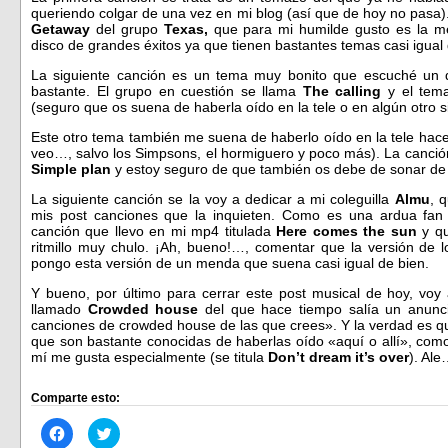
queriendo colgar de una vez en mi blog (así que de hoy no pasa
Getaway
del grupo
Texas,
que para mi humilde gusto es la me
disco de grandes éxitos ya que tienen bastantes temas casi igual
La siguiente canción es un tema muy bonito que escuché un d
bastante. El grupo en cuestión se llama
The calling
y el tema
(seguro que os suena de haberla oído en la tele o en algún otro si
Este otro tema también me suena de haberlo oído en la tele hace
veo…, salvo los Simpsons, el hormiguero y poco más). La canció
Simple plan
y estoy seguro de que también os debe de sonar de
La siguiente canción se la voy a dedicar a mi coleguilla
Almu
, 
mis post canciones que la inquieten. Como es una ardua fan
canción que llevo en mi mp4 titulada
Here comes the sun
y qu
ritmillo muy chulo. ¡Ah, bueno!…, comentar que la versión de l
pongo esta versión de un menda que suena casi igual de bien.
Y bueno, por último para cerrar este post musical de hoy, vo
llamado
Crowded
house
del que hace tiempo salía un anunc
canciones de crowded house de las que crees». Y la verdad es qu
que son bastante conocidas de haberlas oído «aquí o allí», com
mí me gusta especialmente (se titula
Don’t dream it’s over
). Ale
Comparte esto:
Haz
Haz
clic
clic