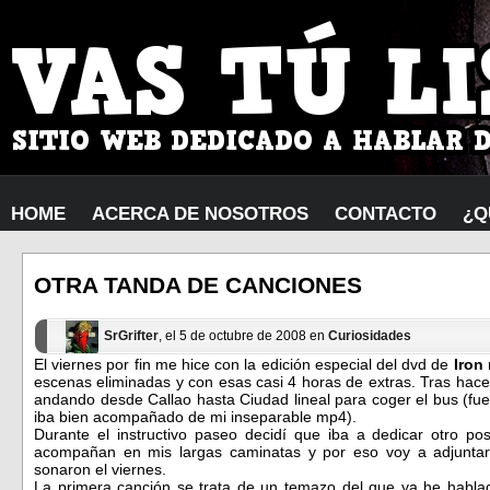
HOME
ACERCA DE NOSOTROS
CONTACTO
¿Q
OTRA TANDA DE CANCIONES
SrGrifter
, el 5 de octubre de 2008 en
Curiosidades
El viernes por fin me hice con la edición especial del dvd de
Iron
escenas eliminadas y con esas casi 4 horas de extras. Tras hace
andando desde Callao hasta Ciudad lineal para coger el bus (fu
iba bien acompañado de mi inseparable mp4).
Durante el instructivo paseo decidí que iba a dedicar otro p
acompañan en mis largas caminatas y por eso voy a adjunta
sonaron el viernes.
La primera canción se trata de un temazo del que ya he hablad