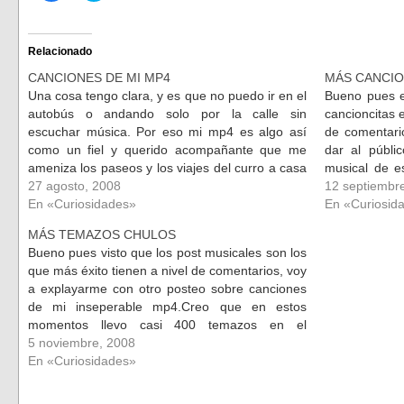
para
para
compartir
compartir
en
en
Facebook
Twitter
(Se
(Se
Relacionado
abre
abre
en
en
CANCIONES DE MI MP4
MÁS CANCIO
una
una
ventana
ventana
Una cosa tengo clara, y es que no puedo ir en el
Bueno pues en
nueva)
nueva)
autobús o andando solo por la calle sin
cancioncitas 
escuchar música. Por eso mi mp4 es algo así
de comentari
como un fiel y querido acompañante que me
dar al públi
ameniza los paseos y los viajes del curro a casa
musical de e
y viceversa. Si…
27 agosto, 2008
mi mp4 y he 
12 septiembr
En «Curiosidades»
En «Curiosid
MÁS TEMAZOS CHULOS
Bueno pues visto que los post musicales son los
que más éxito tienen a nivel de comentarios, voy
a explayarme con otro posteo sobre canciones
de mi inseperable mp4.Creo que en estos
momentos llevo casi 400 temazos en el
susodicho (todos ellos tienen su encanto) así
5 noviembre, 2008
que me cuesta horrores…
En «Curiosidades»